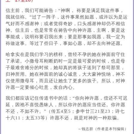
上一27至28）
信主前，我们可能祷告：“神啊， 袮要是满足我这件事，
我就信袮。”过了一阵子，这件事果然如愿，或许以为是运
气好而不感谢神；或者觉得奇妙，口头感谢神却仍不相信
神。信主后，也是常常在祷告中向神许愿，主啊，要是这
事能成，说明袮要召我出来；要是那事如我愿，我一定为
袮做这事。等过了些日子，事如心愿，却不去向神还愿。
哈拿实在是我们学习的榜样，曾经不孕的她在神面前守住
了承诺。小撒母耳刚断奶时一定是最可爱的时候，也是母
子最难舍难分的时候，她却真的将孩子送到了祭司那里，
归神所用。她在神面前的诚心诚意，大大蒙神悦纳，神不
仅使用撒母耳，而且还让她生了更多的孩子。所以，对神
许愿一定要倾心吐意，发自内心。
我们都应该记住传道书中的话：“你向神许愿，偿还不可迟
延，因祂不喜悦愚昧人，所以你许的愿应当偿还。你许愿
不还，不如不许。”（传五4至5；参申廿三21至23；诗七
十六11；太五33等）许愿不还，就是对神的一种欺骗。
～钱志群（作者是本刊编辑）