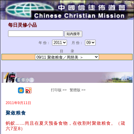
每日灵修小品
年 份：
月 份：
目 录
打印版 >>
繁體版 >>
2011年9月11日
聚敛粮食
蚂蚁……尚且在夏天预备食物，在收割时聚敛粮食。（箴
六7至8）