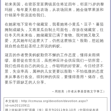
初来美国，在密苏里富腾镇居住将近四年，邻居75岁的黎
玛丽，每年夏天都去农场，从农场回来，她会做苹果派和
什锦菜牛骨汤送给我们。
在她家地下室有个储藏室，我看她将小黄瓜丶豆子丶蕃茄
腌制成罐头，又将菜瓜自制土司面包，存放在储藏室，往
往冬天尚未来临，她储藏室已满了食物。我对她又敬又
爱，尤其她年纪这麽大了，仍然这麽独立丶殷勤，想起她
就自然会想起圣经上所说的蚂蚁。
箴言的作者赞美蚂蚁勤劳不懈的工作态度，懂得未雨绸
缪。基督徒在世生活，虽然神应许会供应我们一切所需，
我们也得在自己的岗位上，作聪明的好管家。今日经济不
景，失业率高，属神的儿女更要以殷勤丶不怕低微的态度
来从事各行各业。得到神的供应，要懂得善用丶储存，也
要乐于跟缺乏的人分享。
～周慈美（作者从事基督教文字事工）
本文链结：http://ccmusa.org/devotion/devotion.aspx?
id=sm20110911
网上转贴请注明"原载《传》双月刊2011年9-10月（中国信徒布道