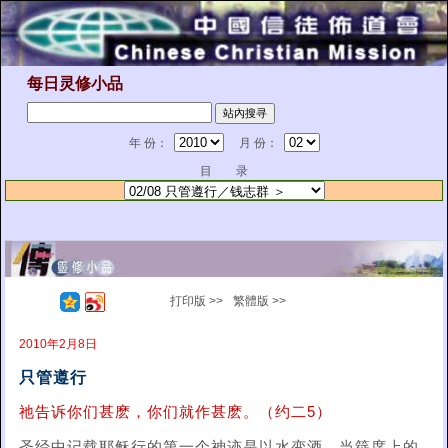
每日灵修小品
年 份：
月 份：
目 录
打印版 >>
繁體版 >>
2010年2月8日
只管遵行
祂告诉你们甚麽，你们就作甚麽。（约二5）
圣经中记载耶稣行的第一个神迹是以水变酒。当筵席上的