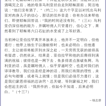
酒喝完之后，祂的母亲马利亚径自走到耶稣跟前，简洁地
说：“他们没有酒了。”（约二3）这六个字足以衬托出马利
亚对肉身儿子的信心，那话的弦外音是：你有办法来帮他
们。即便耶稣回答说：“我的时间还没有到。”（三4）马利
亚仍深信祂的能力，并嘱咐佣人只管遵行。信心之下，果
然看到了耶稣将六口石缸的水变成了上等好酒。
当初神让亚伯拉罕离开本族本土，他并不一定明白，但他
遵行；他带上独生子以撒献祭时，也未必明白，但他遵
行。主让彼得将船开到水深之处，一天劳而无获的彼得虽
有疑虑，仍然依从。结果是，亚伯拉罕和他的后裔得到满
满的祝福；彼得也是一网下去，鱼多得差点胀破鱼网。马
利亚的话，虽是嘱咐佣人，似乎穿越时空，也是对我们的
谆谆教导。我们信圣经是神的话，而我们有限的理性，未
必句句都懂，或者马上就懂；但是我们必须尽力遵行，这
是我们蒙恩得福的总诀窍丶总关键。等到蒙福之时，我们
会想起主的话：“我所作的，你如今不知道，后来必明
白。”（十三7）
～钱志群