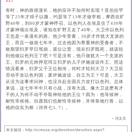
11）
有时，神的路很漫长，祂的应许不知何时实现？亚伯拉罕
等了25年才得子以撒，约瑟等了13年才做宰相，摩西在旷
野40年，到80岁才蒙神呼召。以色列人在埃及住了430年
才蒙神领出埃及，谁知在旷野又走了40年。大卫作以色列
王也是一条漫长的路。他少年受膏，30岁才作犹大支派的
王，而且一做就七年半。过去他因为尊重神的受膏者，不
敢期望扫罗早日驾崩，退位让贤，现在扫罗既死，就该轮
到他做以色列王了吧？可是没有，他只做犹大一个支派的
王。扫罗的元帅押尼珥立扫罗的儿子伊施波设作王。照这
情况看来，扫罗父子王位相传，何时才轮到大卫？大卫应
否动手攻以色列国，废伊施波设，自立为王？可是，大卫
从没为这事求问神，也没兴起全国兵力攻打以色列。总体
来说，这七年半中只有小战，没有大战。像大卫这麽有才
干的人为何不动手夺取神给他的王位？因为：他等候神，
耐性等候祂。但愿我们也耐性等候神，并倚靠祂行善，以
祂的信实为粮（诗卅七3, 7）。
～冯文庄
本文链结：http://ccmusa.org/devotion/devotion.aspx?