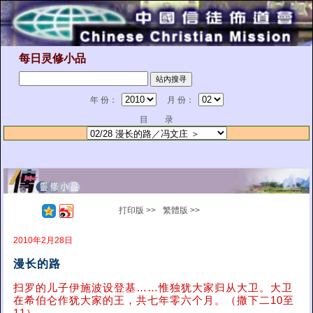
每日灵修小品
年 份：
月 份：
目 录
打印版 >>
繁體版 >>
2010年2月28日
漫长的路
扫罗的儿子伊施波设登基……惟独犹大家归从大卫。大卫
在希伯仑作犹大家的王，共七年零六个月。（撒下二10至