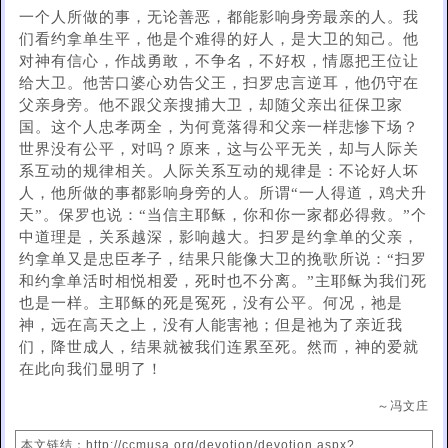
一个人所做的事，无论善恶，都能影响身旁最亲的人。我
们看约拿单生平，他是个难得的好人，是大卫的知己。他
对神有信心，作战勇敢，不争名，不好权，情愿把王位让
给大卫。他苦口婆心劝告父王，扫罗忠言逆耳，他仍守在
父亲身旁。他不跟父亲搜捕大卫，却随父亲出征保卫家
国。这个人忠孝两全，为何竟落得和父亲一样悲惨下场？
世界没有公平，对吗？原来，这与公平无关，却与人际关
系互动的规律相关。人际关系互动的规律是：不论好人坏
人，他所做的事都影响身旁的人。所谓“一人得道，鸡犬升
天”。保罗也说：“当信主耶稣，你和你一家都必得救。”个
中道理是，关系越深，影响越大。扫罗是约拿单的父亲，
约拿单又是忠臣孝子，结果只能像大卫的挽歌所说：“扫罗
和约拿单活时相悦相爱，死时也不分离。”主耶稣为我们死
也是一样。主耶稣的死是冤死，没有公平。何况，祂是
神，远在高天之上，没有人能害祂；但是祂为了亲近我
们，降世成人，结果就被我们连累至死。然而，神的爱就
在此向我们显明了！
～冯文庄
本文链结：http://ccmusa.org/devotion/devotion.aspx?