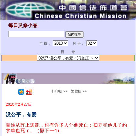
每日灵修小品
年 份：
月 份：
目 录
打印版 >>
繁體版 >>
2010年2月27日
没公平，有爱
百姓从阵上逃跑，也有许多人仆倒死亡；扫罗和他儿子约
拿单也死了。（撒下一4）