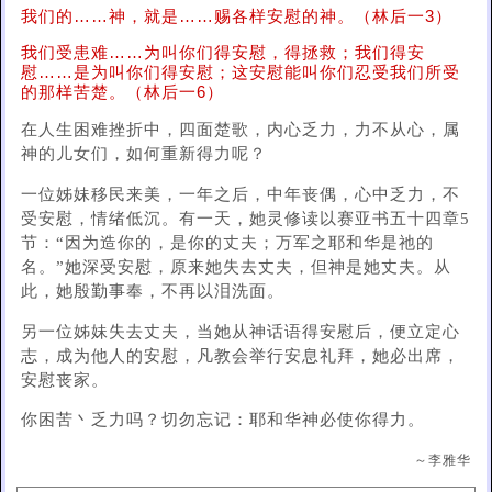
我们的……神，就是……赐各样安慰的神。（林后一3）
我们受患难……为叫你们得安慰，得拯救；我们得安
慰……是为叫你们得安慰；这安慰能叫你们忍受我们所受
的那样苦楚。（林后一6）
在人生困难挫折中，四面楚歌，内心乏力，力不从心，属
神的儿女们，如何重新得力呢？
一位姊妹移民来美，一年之后，中年丧偶，心中乏力，不
受安慰，情绪低沉。有一天，她灵修读以赛亚书五十四章5
节：“因为造你的，是你的丈夫；万军之耶和华是祂的
名。”她深受安慰，原来她失去丈夫，但神是她丈夫。从
此，她殷勤事奉，不再以泪洗面。
另一位姊妹失去丈夫，当她从神话语得安慰后，便立定心
志，成为他人的安慰，凡教会举行安息礼拜，她必出席，
安慰丧家。
你困苦丶乏力吗？切勿忘记：耶和华神必使你得力。
～李雅华