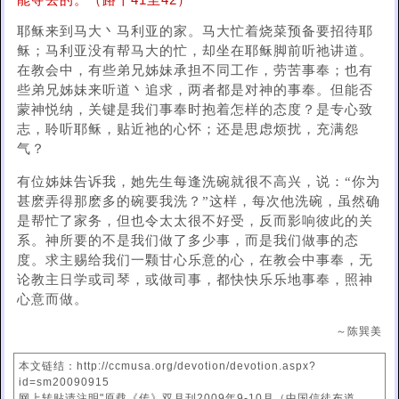
能夺去的。（路十41至42）
耶稣来到马大丶马利亚的家。马大忙着烧菜预备要招待耶
稣；马利亚没有帮马大的忙，却坐在耶稣脚前听祂讲道。
在教会中，有些弟兄姊妹承担不同工作，劳苦事奉；也有
些弟兄姊妹来听道丶追求，两者都是对神的事奉。但能否
蒙神悦纳，关键是我们事奉时抱着怎样的态度？是专心致
志，聆听耶稣，贴近祂的心怀；还是思虑烦扰，充满怨
气？
有位姊妹告诉我，她先生每逢洗碗就很不高兴，说：“你为
甚麽弄得那麽多的碗要我洗？”这样，每次他洗碗，虽然确
是帮忙了家务，但也令太太很不好受，反而影响彼此的关
系。神所要的不是我们做了多少事，而是我们做事的态
度。求主赐给我们一颗甘心乐意的心，在教会中事奉，无
论教主日学或司琴，或做司事，都快快乐乐地事奉，照神
心意而做。
～陈巽美
本文链结：http://ccmusa.org/devotion/devotion.aspx?
id=sm20090915
网上转贴请注明"原载《传》双月刊2009年9-10月（中国信徒布道