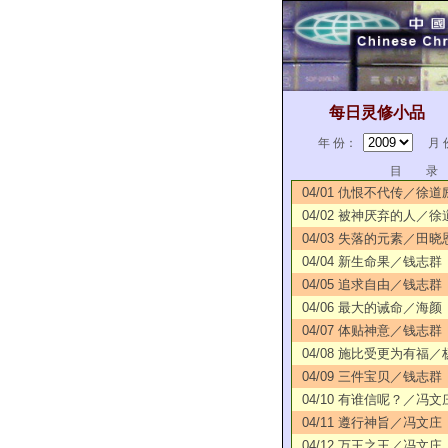
每日灵修小品
年 份：
月 
目 录
04/01 仇恨不代传／徐道
04/02 被神厌弃的人／徐
04/03 失落的元素／田晓
04/04 新生命果／钱志群
04/05 追求自由／钱志群
04/06 最大的诫命／海颜
04/07 体贴神意／钱志群
04/08 施比受更为有福
04/09 三件宝贝／钱志群
04/10 有谁信呢？／冯文
04/11 遵行神旨／冯文庄
04/12 万王之王／冯文庄