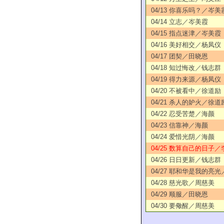
04/13 你喜乐吗？／岑美
04/14 立志／岑美霞
04/15 指点迷津／岑美霞
04/16 美好相交／杨凤仪
04/17 团契／田晓恩
04/18 知过悔改／钱志群
04/19 得力来源／杨凤仪
04/20 不被看中／徐道励
04/21 杀人的妒火／徐道
04/22 忍受苦楚／海颜
04/23 信靠神／海颜
04/24 爱惜光阴／海颜
04/25 数算自己的日子／
04/26 日日更新／钱志群
04/27 耶和华是我的亮
04/28 慈光歌／周慈美
04/29 顺服／田晓恩
04/30 要儆醒／周慈美