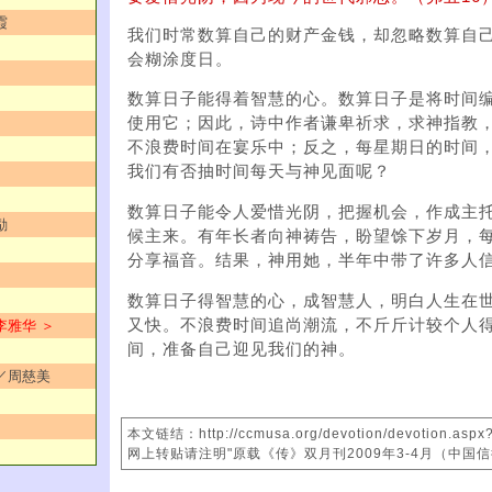
霞
我们时常数算自己的财产金钱，却忽略数算自
会糊涂度日。
数算日子能得着智慧的心。数算日子是将时间
使用它；因此，诗中作者谦卑祈求，求神指教
不浪费时间在宴乐中；反之，每星期日的时间
我们有否抽时间每天与神见面呢？
数算日子能令人爱惜光阴，把握机会，作成主
励
候主来。有年长者向神祷告，盼望馀下岁月，
分享福音。结果，神用她，半年中带了许多人
数算日子得智慧的心，成智慧人，明白人生在
又快。不浪费时间追尚潮流，不斤斤计较个人
李雅华 ＞
间，准备自己迎见我们的神。
光／周慈美
本文链结：http://ccmusa.org/devotion/devotion.asp
网上转贴请注明"原载《传》双月刊2009年3-4月（中国