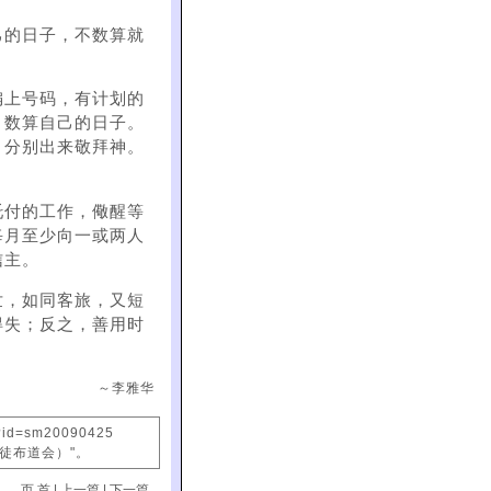
己的日子，不数算就
编上号码，有计划的
，数算自己的日子。
，分别出来敬拜神。
托付的工作，儆醒等
每月至少向一或两人
信主。
世，如同客旅，又短
得失；反之，善用时
～李雅华
x?id=sm20090425
信徒布道会）"。
页 首
|
上一篇
|
下一篇