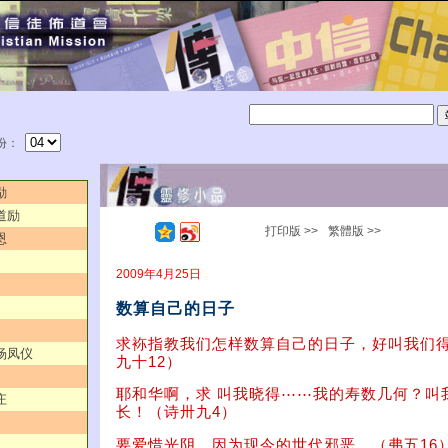
份：
励
道励
打印版 >>
繁體版 >>
恩
2009年4月25日
数算自己的日子
求袮指教我们怎样数算自己的日子，好叫我们
／杨凤仪
九十12）
耶和华啊，求 叫我晓得⋯⋯我的寿数几何？叫
庄
长！（诗卅九4）
要爱惜光阴，因为现今的世代邪恶。（弗五16