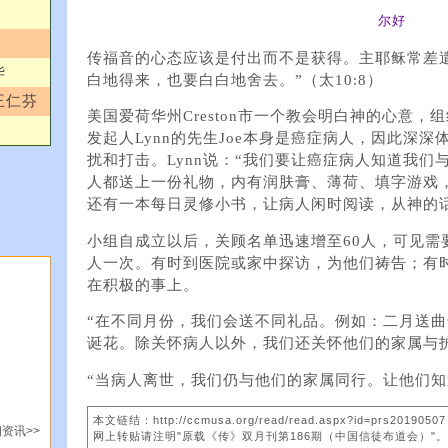
尔好
传福音的心态应该是付出而不是获得。主耶稣常差
华
白地得来，也要白白地舍去。”（太10:8）
王仁芬
美国爱荷华州Creston市一个教会明白神的心意
发起人Lynn的先生Joe本身是癌症病人，因此深
扰和打击。Lynn说：“我们要让癌症病人知道我们
人都送上一份礼物，内有润肤膏、薄荷、填字游戏
还有一本每日灵修小书，让病人闲时阅读，从神的
小组自成立以后，关顾名单迅速增至60人，可见需
人一次。有时到医院或家中探访，为他们祷告；有
在积极的事上。
“在不同月份，我们会送不同礼品。例如：二月送
诞花。除关怀病人以外，我们还关怀他们的家属与
“当病人离世，我们仍与他们的家属同行。让他们知
本文链结：http://ccmusa.org/read/read.aspx?id=prs20190507
资讯>>
网上转贴请注明"原载《传》双月刊第186期（中国信徒布道会）"。