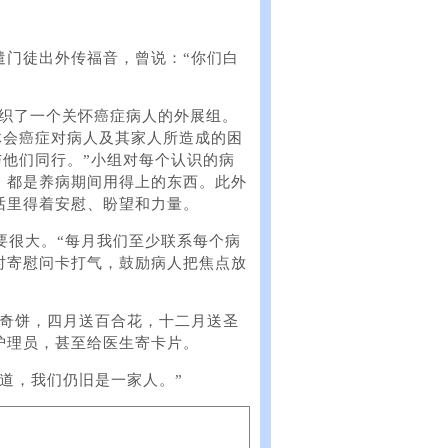
遣门徒出外传福音，曾说：“你们白
，组织了一个关怀癌症病人的外展组。
深体会癌症对病人及其家人所造成的困
与他们同行。”小组对每个认识的病
，都是养病期间用得上的东西。此外
话里得着安慰、盼望和力量。
要很大。“每月我们至少联系每个病
时寄慰问卡打气，鼓励病人把焦点放
曲奇饼，四月送百合花，十二月送圣
护理员，甚至给医生寄卡片。
道，我们仍旧是一家人。”