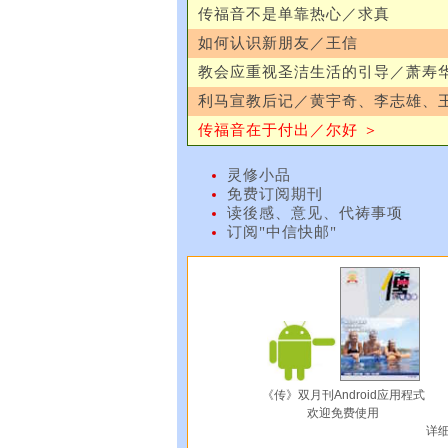
传福音不是单靠热心／求真
如何认识新朋友／王信
教会应重视圣洁生活的引导／萧寿
利马宣教后记／黄宇奇、李志雄、
传福音在于付出／尔好 ＞
灵修小品
免费订阅期刊
读後感、意见、代祷事项
订阅"中信快邮"
《传》双月刊Android应用程式
欢迎免费使用
详细