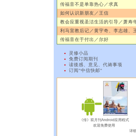
传福音不是单靠热心／求真
如何认识新朋友／王信
教会应重视圣洁生活的引导／萧寿
利马宣教后记／黄宇奇、李志雄、
传福音在于付出／尔好
灵修小品
免费订阅期刊
读後感、意见、代祷事项
订阅"中信快邮"
《传》双月刊Android应用程式
欢迎免费使用
详细