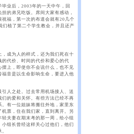
毕业后，2003年的一天中午，回
负担的弟兄吃饭。席间大家有感动，
祝福，第一次的布道会就有20几个
我们植了第二个学生教会，并且还产
上，成为人的样式，还为我们死在十
钱的代价、时间的代价和爱心的代
心摆上，即使你不会说什么，也不见
传福音是以生命影响生命，要进入他
吸引人之处。过去常用机场接人、送
我们的爱和关怀。有些方法已经不再
系。有一位姐妹将搬往外地，家里东
了机票，住在我们家，直到离开。另
年轻夫妻在期末考的那一周，给小组
，小组长曾经这样关心过他们，他们
承。