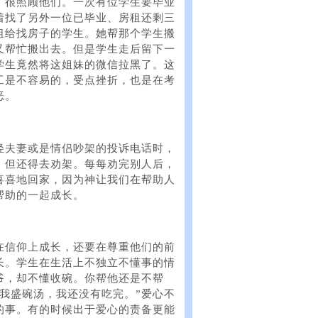
，很照顾他们。一次有位学生要毕业
着找了另外一位已毕业、房租还剩三
租给找房子的学生。她帮那个学生搬
又帮忙搬出去。但是学生走后留下一
学生竟然将这姐妹的微信拉黑了。这
工是不容易的，受点挫折，也是在考
恶。
轻夫妻或是情侣吵架的投诉电话时，
，但还得去劝架。每每劝完别人后，
喜喜地回家，因为神让我们在帮助人
帮助的一起成长。
在信仰上成长，还要在尊重他们的前
长。学生在生活上不独立不懂事的情
爷，却不懂收碗。你帮他还是不帮
我盛碗汤，我还没有吃完。”爱心不
的事。有的时候出于爱心的责备更能