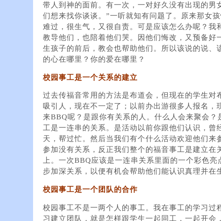
带人到神的面前。有一次，一对好久没有出现的男
们想来找你谈谈。”一听就知有问题了。原来那女
难过，很生气，又很自责。可是应该怎么办呢？我
教导他们，也陪着他们哭。因他们悔改，又预备好
生孩子的前后，教会也帮助他们。所以该说的说、
的心在哪里？你的爱在哪里？
校园事工是一个关系的建立
过去传福音常用的方法是布道会，但现在的学生对布
吸引人，现在不一定了；以前办出游很多人报名，
来BBQ呢？是跟你有关系的人。什么人会来聚会？
工是一连串的关系。是活动以前你跟他们认识，曾
天，帮过忙。然后当我们有个什么活动欢迎他们来
参加没有关系，反正我们整个的福音事工是建立在
上。一次BBQ应该是一连串关系里面的一个彩色亮点（h
步加深关系，以便有机会帮助他们能认识真理并在
校园事工是一个团队的合作
校园事工不是一两个人的事工。我在事工的学习过
习建立团队，就是怎样跟学生一起同工，一起开会