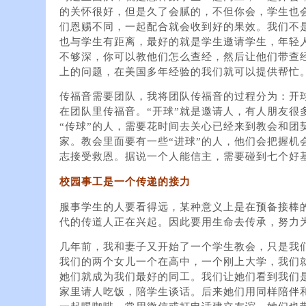
的关怀很好，但是久了会腻的，不但你会，学生也
们恩赐不同，一起配合就会收到好的果效。我们不
也与学生有距离，最好的就是学生邀请学生，年轻
不够深，你可以教他们怎么查经，然后让他们带查
上的问题，在美国多年经验的我们就可以提供帮忙
传福音需要团队，我将团队传福音的过程分为：开
在团队里传福音。“开球”就是邀请人，有人朋友很
“传球”的人，需要花时间去关心已经来到教会和团
家。教会里面要有一些“进球”的人，他们会把握机
志接受救恩。据说一个人能信主，需要碰到七个好
校园事工是一个传递的接力
服事学生的人要看得远，某种意义上是在预备接棒
代的传道人正在兴起。因此要用生命去传承，努力
几年前，我和妻子又开始了一个学生教会，只是我
我们的两个女儿一个在高中，一个刚上大学，我们
她们就成为我们最好的同工。我们让她们看到我们
家里请人吃饭，陪学生谈话。后来她们用同样陪伴