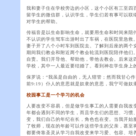
我和妻子住在学校旁边的小区，这个小区有三至四
留学生的微信群，认识学生，学生们若有事可以联
对学生的帮助。
传福音是以生命影响生命，就要用生命和时间来陪
不认识的学生驾车出游时出了车祸，在医院里急救
妻子开了八个小时车到医院去。了解到后座的两个
期间我们教会和附近两个教会轮流到医院陪伴他们
自责。我们开导他、帮助他，带他去教会。后来这
学校，其中一人最近要结婚了。看到神在学生身上
保罗说：“我虽是自由的，无人辖管；然而我甘心作
前9:19）仆人的意思就是奴隶的意思，我宁可做
校园事工是一个学习的机会
人要改变不容易，但是做学生事工的人需要自我改
年都会遇到不同的学生，而且学生们的思想、习惯
变，我们自己的年纪在长，角色也在变。当我开始
了牧师，现在的年龄可以作这些学生的父亲，甚至
都要倚靠圣灵从学习自我改变来学习爱、包容、培