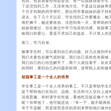
包容。包容就要经得起委屈。有一位姐妹很爱学生
了还没找到工作，又没有地方住。于是这位姐妹帮
个月才到期的同学帮忙。那位同学看姐妹的面子转
进去。住了几个月以后，学生找到工作要搬走，她
堆烂摊子，她还要收拾。没想到有一天，受帮助的
姐妹很难过，但在难过中学习包容的功课。校园事
验我们的爱心。爱是不求自己的益处，不计算人的
第三，学习自省。
服事学生时，可以看到自己的问题。好几次接到年
我们夫妻也在赌气或吵架，我们自己虽然也有困难
我们自己的心结也解开了，两个人就拉着手，欢欢
的同时，看到自己的问题和软弱，使帮助人的和被
校园事工是一个全人的培养
学生事工是一个全人培养的事工。不只是帮助学生
提下帮助他们在知识、品格、生活和与人交往上成
况很普遍。有时请学生吃饭，看他吃完饭后像个大
呢？你帮他了，他可能还说：“等一下，能不能再给
等于不提醒，而是按照圣经的原则来帮助他们做对