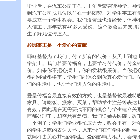
毕业后，在汽车公司工作，十年后蒙召读神学。神学
到汽车公司找几位以前在一起团契、对学生事工有
要成立一个学生教会。我们没资源也没经验，但神很
人信主，那年就有40多人受洗。这个教会后来支持
生了好几位传道人。
校园事工是一个爱心的奉献
耶稣基督为了我们，付了所有的代价：从天上到地
字架上。我们若要传福音，也要学习付代价，付金
价。如果你不把心摆上，你的爱就很廉价。当你把
得能够做很多事，学生们能体会到你真心爱他们。
们的生活中，也让他们进入你的生活中。
爱是传福音最直接有效的方式，也是基督教最独特
家具、请吃饭、搬家、买菜，帮助学生注册等表达
有效，因此现在更需要找不同的机会与学生建立关
西都处理了，却突然有急病。我们送她去医院，改
一个例子：学生们学业很忙压力大，教会里有一对
的学生送吃的表达关怀，原来他们在作学生的时候
就照样去关心其他的学生。爱的影响力很大，会传