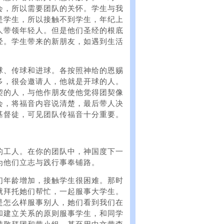
会，所以需要团队的关怀。学生与我
是学生，所以接触不到学生，年纪上
人带领年轻人。但是他们圣经的根底
经。学生带来的新朋友，如遇到生活
。
球、传球和进球。各按照神给的恩赐
多，很会邀请人，他就是开球的人。
契的人，与他作朋友使他觉得团契像
会，将福音内容说清楚，最后带人决
基督徒，可见团队传福音十分重要。
的工人。在你的团队中，神国度下一
为他们立志与践行事奉铺路。
们年龄增加，接触学生很困难。那时
就拜托她们帮忙，一起服事大学生。
是怎么样服事别人，她们看到我们在
和建立关系的原则服事学生，和同学