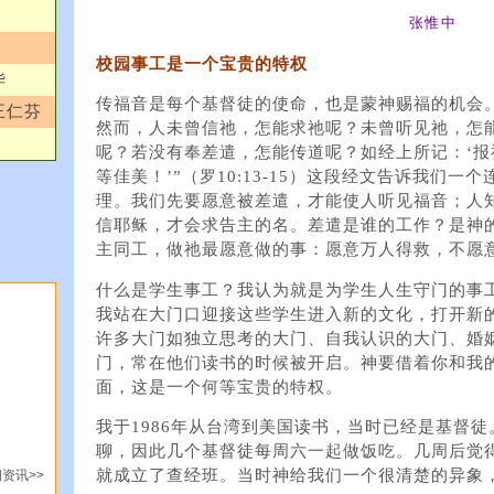
张惟中
校园事工是一个宝贵的特权
华
传福音是每个基督徒的使命，也是蒙神赐福的机会。
王仁芬
然而，人未曾信祂，怎能求祂呢？未曾听见祂，怎
呢？若没有奉差遣，怎能传道呢？如经上所记：‘
等佳美！’”（罗10:13-15）这段经文告诉我们一个连锁反
理。我们先要愿意被差遣，才能使人听见福音；人
信耶稣，才会求告主的名。差遣是谁的工作？是神
主同工，做祂最愿意做的事：愿意万人得救，不愿
什么是学生事工？我认为就是为学生人生守门的事
我站在大门口迎接这些学生进入新的文化，打开新
许多大门如独立思考的大门、自我认识的大门、婚
门，常在他们读书的时候被开启。神要借着你和我
面，这是一个何等宝贵的特权。
我于1986年从台湾到美国读书，当时已经是基督徒
聊，因此几个基督徒每周六一起做饭吃。几周后觉
就成立了查经班。当时神给我们一个很清楚的异象
资讯>>