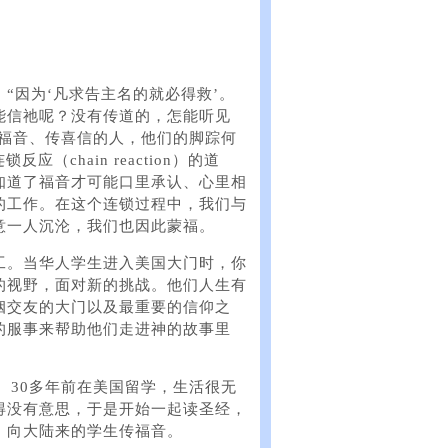
“因为‘凡求告主名的就必得救’。
能信祂呢？没有传道的，怎能听见
报福音、传喜信的人，他们的脚踪何
应（chain reaction）的道
知道了福音才可能口里承认、心里相
的工作。在这个连锁过程中，我们与
意一人沉沦，我们也因此蒙福。
工。当华人学生进入美国大门时，你
的视野，面对新的挑战。他们人生有
姻交友的大门以及最重要的信仰之
的服事来帮助他们走进神的故事里
。30多年前在美国留学，生活很无
得没有意思，于是开始一起读圣经，
，向大陆来的学生传福音。