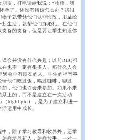
女朋友，打电话给我说：“牧师，我
孩怀孕了。还没有结婚怎么办？我很
和妻子就带领他们认罪悔改，用圣经
一起生活，就帮他们办婚礼。在他们
该责备的责备，但是要让学生知道你
道会并没有什么兴趣；以前BBQ很
现在也不一定有很多人。那什么人会
是聚会中有朋友的人。学生的福音事
经请他们吃过饭，喝过咖啡，聊过
参加，他们也许会来参加。如果不来
关系上的，而不是建立在一次活动
ighlight），是为了建立和进一
生活运用中成长。
程中，除了学习教导和牧养外，还学
，怎样培养新人，怎样放手。一对一