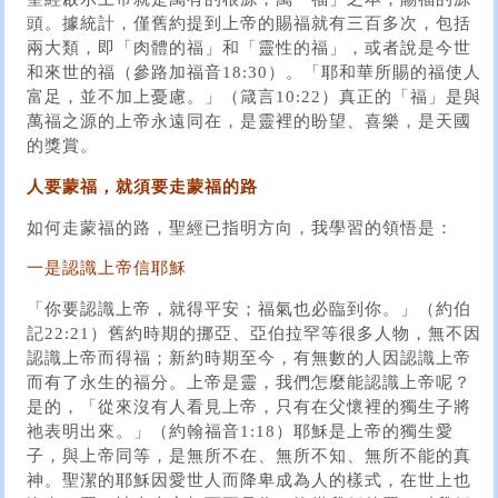
頭。據統計，僅舊約提到上帝的賜福就有三百多次，包括
兩大類，即「肉體的福」和「靈性的福」，或者說是今世
和來世的福（參路加福音18:30）。「耶和華所賜的福使人
富足，並不加上憂慮。」（箴言10:22）真正的「福」是與
萬福之源的上帝永遠同在，是靈裡的盼望、喜樂，是天國
的獎賞。
人要蒙福，就須要走蒙福的路
如何走蒙福的路，聖經已指明方向，我學習的領悟是：
一是認識上帝信耶穌
「你要認識上帝，就得平安；福氣也必臨到你。」（約伯
記22:21）舊約時期的挪亞、亞伯拉罕等很多人物，無不因
認識上帝而得福；新約時期至今，有無數的人因認識上帝
而有了永生的福分。上帝是靈，我們怎麼能認識上帝呢？
是的，「從來沒有人看見上帝，只有在父懷裡的獨生子將
祂表明出來。」（約翰福音1:18）耶穌是上帝的獨生愛
子，與上帝同等，是無所不在、無所不知、無所不能的真
神。聖潔的耶穌因愛世人而降卑成為人的樣式，在世上也