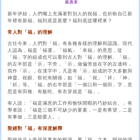
嚴惠來
新年伊始，人們嘴上充滿著對別人的祝福，也祈盼自己新
年裡有新福。福到底是甚麼？福到底從哪裡來？
常人對「福」的理解
古往今來，人們對「福」有各種各樣的理解和認識。現代
人認為，福是「福運」「福氣」「幸福」的意思，從
「福」字的組成也可以看到古人對「福」的理解。「福」
的左半部是「示」字旁，「示」做偏旁放在字的左邊時，
寫作「示」，在漢字中，凡是有「示」組成的字大多數與
神靈、祝願、祭祀有關係，如「福」「祝」「祥」「神」
「祈」等。「福」的右半部是「一個口和一個田」字，意
思是有田種、有飯吃、有衣穿就是「福」。
有人說：「福是滿意的工作和愉快閒暇的巧妙結合。」有
學者說：「福是三個不可缺少的要素，一是有希望，二是
有事做，三是能愛人。」
聖經對「福」有深度解釋
聖經啟示上帝就是萬有的根源，萬「福」之本，賜福的源