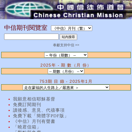
中信期刊閱覽室
奉獻支持中信 >>
2025年 - 期 數（月 份）
753期 目 錄 - 2025年1月
我願意相信耶穌基督
免費訂閱期刊
讀後感、意見、代禱事項
免費下載「簡體字PDF版」
《中信》月刊有聲書
「曉君信箱」