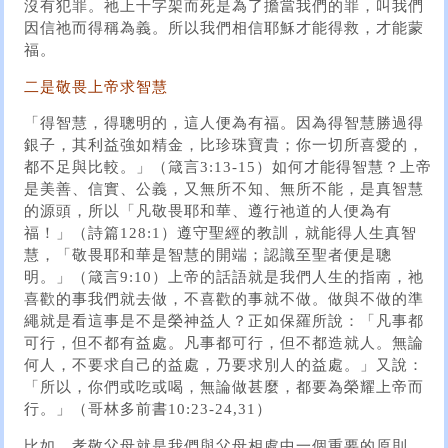
沒有犯罪。祂上十字架而死是為了擔當我們的罪，叫我們
因信祂而得稱為義。所以我們相信耶穌才能得救，才能蒙
福。
二是敬畏上帝求智慧
「得智慧，得聰明的，這人便為有福。因為得智慧勝過得
銀子，其利益強如精金，比珍珠寶貴；你一切所喜愛的，
都不足與比較。」（箴言3:13-15）如何才能得智慧？上帝
是美善、信實、公義，又無所不知、無所不能，是真智慧
的源頭，所以「凡敬畏耶和華、遵行祂道的人便為有
福！」（詩篇128:1）遵守聖經的教訓，就能得人生真智
慧，「敬畏耶和華是智慧的開端；認識至聖者便是聰
明。」（箴言9:10）上帝的話語就是我們人生的指南，祂
喜歡的事我們就去做，不喜歡的事就不做。做與不做的準
繩就是看這事是不是榮神益人？正如保羅所說：「凡事都
可行，但不都有益處。凡事都可行，但不都造就人。無論
何人，不要求自己的益處，乃要求別人的益處。」又說：
「所以，你們或吃或喝，無論做甚麼，都要為榮耀上帝而
行。」（哥林多前書10:23-24,31）
比如，孝敬父母就是我們與父母相處中一個重要的原則。