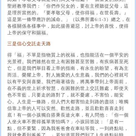
聖經教導我們：「你們作兒女的，要在主裡聽從父母，這
是理所當然的。『要孝敬父母，使你得福，在世長壽。』
這是第一條帶應許的誡命。」（以弗所書6:1-3）總之，在
各樣關係各樣事中，如此揚善避惡，討上帝的喜悅，便得
上帝的保守和賜福。
三是信心交託走天路
得「福」不單是指物質上的祝福，也指能活在一個平安的
光景裡。我們雖然在世上有困難甚至苦難，有疾病甚至死
亡，但是我們舉目看上帝的指南，有永生的盼望，有為主
而活、榮耀上帝、對人施愛的人生意義，我們的心裡就可
以有平安與喜樂。我們藉著禱告，將萬事帶到上帝面前，
在不義的世上祈求智慧，在困難的世上交託難處，即使天
色不常藍，只要走的路對了，就不憂慮，不害怕，能安
心。人生是一條路，但人們大都害怕走到路的盡頭；唯獨
信靠上帝的人可以安然、歡然走路，並且歡歡喜喜走到
底！有一個小孩獨自搭乘長途火車，有人問他：「你一個
人坐火車不覺得孤單害怕嗎？」小孩回答說：「是有一
點，但不要緊，因為我爸爸會在車站等我，一到終點站，
我就會看到爸爸了。」若知道當我們到了人生終點站時，