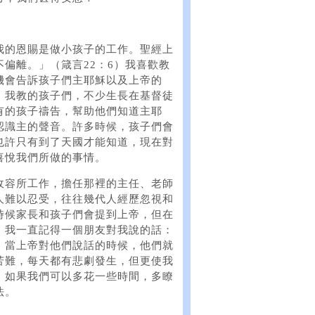
我的恩賜是做小孩子的工作。聖經上
偏離。」（箴言22：6）我喜歡教
機會告訴孩子們主耶穌以及上帝的
。我教的孩子們，不少生長在基督徒
有的孩子禱告，幫助他們知道主耶
認識主的聲音。許多時候，孩子們會
也許只有到了天國才能知道，現在對
喜悅我們所做的事情。
收容所工作，擔任那裡的主任、老師
人難以忍受，往往幾代人經歷忽視和
時候家長和孩子們會提到上帝，但在
。我一直記得一個朋友對我說的話：
，當上帝對他們說話的時候，他們就
苦難，每天都有悲劇發生，但更使我
。如果我們可以多花一些時間，多瞭
法。