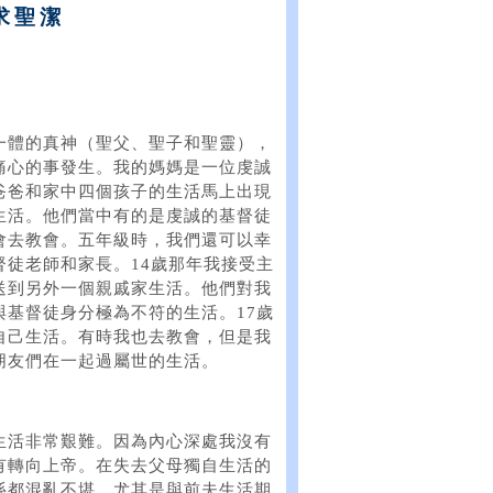
求聖潔
一體的真神（聖父、聖子和聖靈），
痛心的事發生。我的媽媽是一位虔誠
爸爸和家中四個孩子的生活馬上出現
生活。他們當中有的是虔誠的基督徒
會去教會。五年級時，我們還可以幸
徒老師和家長。14歲那年我接受主
送到另外一個親戚家生活。他們對我
基督徒身分極為不符的生活。17歲
自己生活。有時我也去教會，但是我
朋友們在一起過屬世的生活。
生活非常艱難。因為內心深處我沒有
有轉向上帝。在失去父母獨自生活的
係都混亂不堪，尤其是與前夫生活期