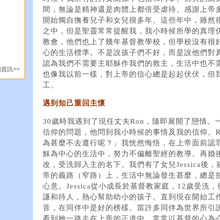
間，無論是精神還是肉體上都倍受虐待。感謝上帝
開始獨自撫養兒子和女兒很多年。這些年中，雖然
之中，但是聖靈常常提醒我，我小時候所學的真理
教會，他們也上了幾年基督教學校，但學校沒有很
心的生活標準。不是說孩子們不好，而是說他們對
認為我們不需要主耶穌作我們的救主，生活中也不
資訊>>
也像我以前一樣，對上帝的信心總是起起伏伏，但
工。
遇到知己重回主懷
30歲時我遇到了現任丈夫Ron，隨即展開了戀情。
信仰的問題，他問到我小時候的事情及我的信仰。R
為甚麼不去遵行呢？」我恍然悔悟，在上帝面前認
穌為中心的生活中，努力不偏離聖經的教導。再婚
改，受洗歸入主的名下。我們有了女兒Jessica
帝的義路（窄路）上，生活中無論發生甚麼，總是
心意。Jessica從小成長於基督教家庭，12歲受
謙和待人，熱心幫助幼小的孩子。直到現在開始工
音，在同伴中是好的榜樣。當許多同伴為世界所引
看到她一路走在上帝的正道中，常常以基督的心為