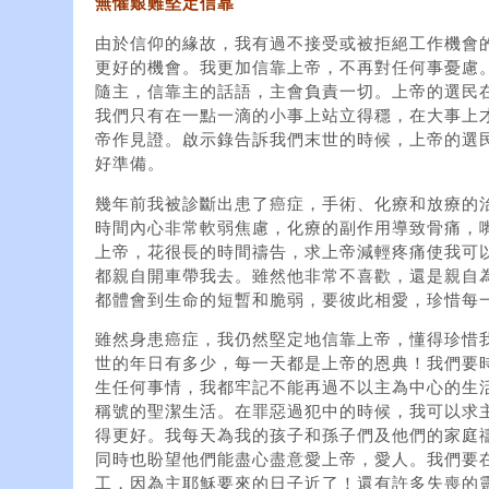
無懼艱難堅定信靠
由於信仰的緣故，我有過不接受或被拒絕工作機會
更好的機會。我更加信靠上帝，不再對任何事憂慮
隨主，信靠主的話語，主會負責一切。上帝的選民
我們只有在一點一滴的小事上站立得穩，在大事上
帝作見證。啟示錄告訴我們末世的時候，上帝的選
好準備。
幾年前我被診斷出患了癌症，手術、化療和放療的
時間內心非常軟弱焦慮，化療的副作用導致骨痛，
上帝，花很長的時間禱告，求上帝減輕疼痛使我可
都親自開車帶我去。雖然他非常不喜歡，還是親自
都體會到生命的短暫和脆弱，要彼此相愛，珍惜每
雖然身患癌症，我仍然堅定地信靠上帝，懂得珍惜
世的年日有多少，每一天都是上帝的恩典！我們要
生任何事情，我都牢記不能再過不以主為中心的生
稱號的聖潔生活。在罪惡過犯中的時候，我可以求
得更好。我每天為我的孩子和孫子們及他們的家庭
同時也盼望他們能盡心盡意愛上帝，愛人。我們要
工，因為主耶穌要來的日子近了！還有許多失喪的