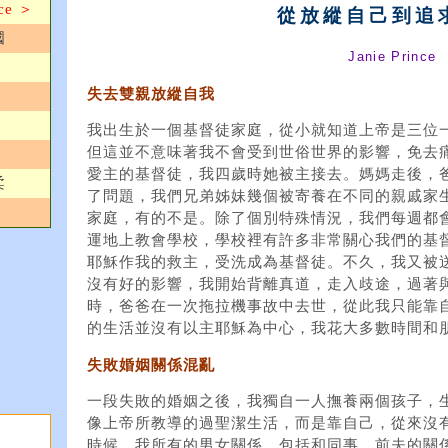
e ＞
從放縱自己到追
國
Janie Prince
失去雙親放縱自我
我出生於一個基督徒家庭，從小就知道上帝是三位
但這並不意味著我不會受到世俗世界的影響，免去
愛主的基督徒，我四歲時她被主接去。媽媽走後，
柔
了問題，我們兄弟姊妹幾個被寄養在不同的親戚家
家庭，有的不是。除了個別特殊情況，我們每週都
運地上教會學校，學校裡有許多非常關心我們的基督
耶穌作我的救主，受洗成為基督徒。不久，我又被
沒有好的影響，我開始背離真道，走入歧途，過著與
時，爸爸在一次拖拉機事故中去世，從此我只能靠
的生活並沒有以主耶穌為中心，我花大多數時間和
失敗婚姻關係混亂
一段失敗的婚姻之後，我獨自一人撫養兩個孩子，
像上帝所教導的過聖潔生活，而是靠自己，從來沒
時候，我所有的男女關係，包括和同事、前夫的關