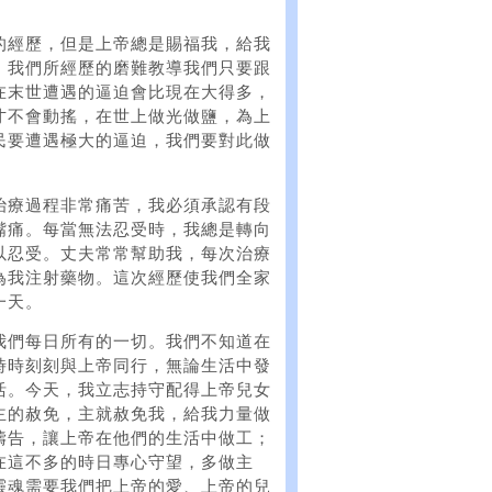
的經歷，但是上帝總是賜福我，給我
。我們所經歷的磨難教導我們只要跟
在末世遭遇的逼迫會比現在大得多，
才不會動搖，在世上做光做鹽，為上
民要遭遇極大的逼迫，我們要對此做
治療過程非常痛苦，我必須承認有段
嘴痛。每當無法忍受時，我總是轉向
以忍受。丈夫常常幫助我，每次治療
為我注射藥物。這次經歷使我們全家
一天。
我們每日所有的一切。我們不知道在
時時刻刻與上帝同行，無論生活中發
活。今天，我立志持守配得上帝兒女
主的赦免，主就赦免我，給我力量做
禱告，讓上帝在他們的生活中做工；
在這不多的時日專心守望，多做主
靈魂需要我們把上帝的愛、上帝的兒