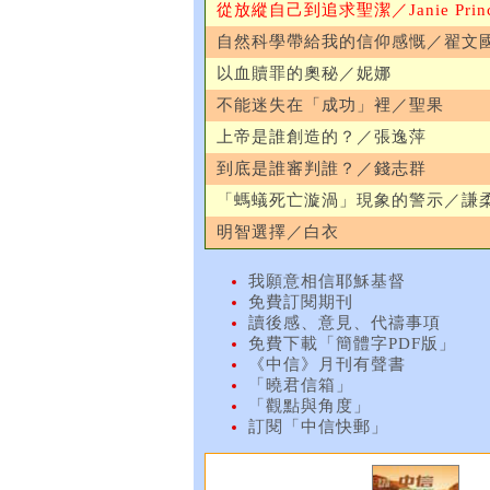
從放縱自己到追求聖潔／Janie Princ
自然科學帶給我的信仰感慨／翟文
以血贖罪的奧秘／妮娜
不能迷失在「成功」裡／聖果
上帝是誰創造的？／張逸萍
到底是誰審判誰？／錢志群
「螞蟻死亡漩渦」現象的警示／謙
明智選擇／白衣
我願意相信耶穌基督
免費訂閱期刊
讀後感、意見、代禱事項
免費下載「簡體字PDF版」
《中信》月刊有聲書
「曉君信箱」
「觀點與角度」
訂閱「中信快郵」