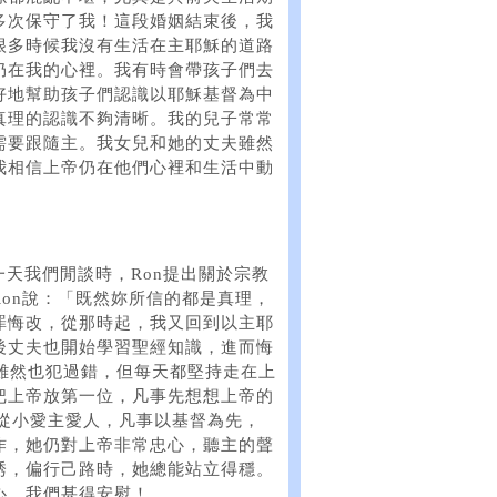
多次保守了我！這段婚姻結束後，我
很多時候我沒有生活在主耶穌的道路
仍在我的心裡。我有時會帶孩子們去
好地幫助孩子們認識以耶穌基督為中
真理的認識不夠清晰。我的兒子常常
需要跟隨主。我女兒和她的丈夫雖然
我相信上帝仍在他們心裡和生活中動
一天我們閒談時，Ron提出關於宗教
on說：「既然妳所信的都是真理，
罪悔改，從那時起，我又回到以主耶
後丈夫也開始學習聖經知識，進而悔
後，雖然也犯過錯，但每天都堅持走在上
把上帝放第一位，凡事先想想上帝的
洗，從小愛主愛人，凡事以基督為先，
作，她仍對上帝非常忠心，聽主的聲
誘，偏行己路時，她總能站立得穩。
心，我們甚得安慰！