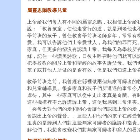
屬靈恩賜教導兒童
上帝給我們每人有不同的屬靈恩賜，我相信上帝給
說：「教養孩童，使他走當行的道，就是到老他也不
學前班的孩子，曾任教會學前班老師多年，常常有
愛。我可以告訴他們上帝愛世人，為我們的罪而死
家庭，但更多的卻沒有認識上帝。我每天為學校所
穌，記住一些讚美詩歌，日後主呼召時他們就可以
把學校教的關於上帝和聖經的故事告訴父母。我們
孩子或其他人所做的是否有效，但是我們知道上帝
教學前班之前，我曾經在縣裡做兩個無家可歸者的
和兒童輔導員。很多家庭和孩子們所遭遇的事常令
虐待，其中一些家庭可以從中走出來真是奇蹟。有
這些機構裡不允許講論上帝，這使我感到非常沮喪
「妳每天對他們的愛和關心會讓他們認識上帝的愛
會認出上帝的聲音。」這些人和他們的孩子在經受
沮喪的是聽到人們對這些無家可歸者的議論和指責
解他們，我想會改變我們對無家可歸者和窮人的看