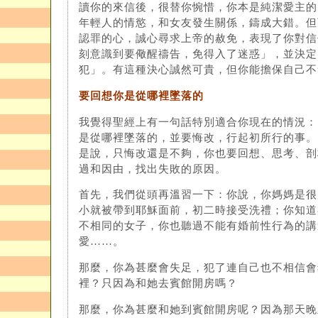
讀你的來信後，很替你惋惜，你本是純潔愛主的
年輕人的情慾，和女友發生關係，鑄成大錯。但
認罪的心，誠心尋求上帝的赦免，表現了你對信
刻意識到要儆醒禱告，免得入了迷惑」，並決定
犯」。有這種決心誠然可貴，但你能擔保自己不
要回想你是從哪裡墜落的
我覺得聖經上有一句話特別適合你現在的情況：
是從哪裡墜落的，並要悔改，行起初所行的事。
是說，只悔改還是不夠，你也要回想、思考、剖
過和因由，找出失敗的原因。
首先，我們從頭再溫習一下：你說，你媽媽是很
小就被帶到耶穌面前，初二時接受洗禮；你知道
不相同的女子，你也聽過不能有婚前性行為的講
愛……。
那麼，你為甚麼會失足，犯了連自己也不相信會
裡？只因為和她去賓館開房嗎？
那麼，你為甚麼和她到賓館開房呢？因為那天晚