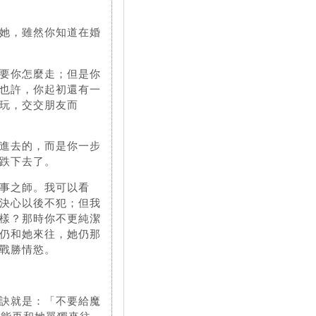
她，雖然你知道在婚
要你怎麼走；但是你
也許，你起初還有一
玩，交交朋友而
進去的，而是你一步
跌下去了。
事之師。我可以看
決心以後不犯；但我
樣？那時你不更純潔
仍和她來往，她仍那
戰勝情慾。
訣就是：「不要給魔