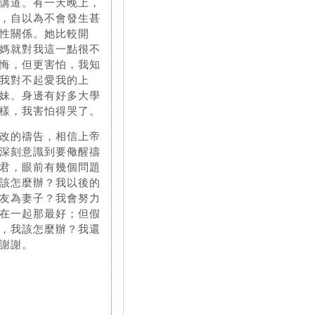
講道。有一天晚上，
，自以為不會發生甚
性關係。她比較開
媽就對我這一點很不
悔，但更害怕，我知
我對不起愛我的上
妹。身邊有好多大學
樣，我害怕得哭了。
改的禱告，相信上帝
深刻意識到要儆醒禱
君，眼前有幾個問題
該怎麼辦？我以後的
友為妻子？我會努力
在一起那最好；但假
，我該怎麼辦？我還
謝謝。