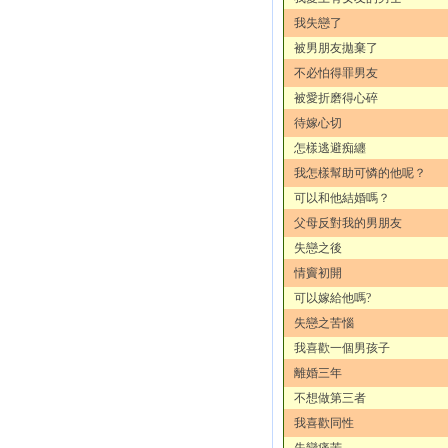
我失戀了
被男朋友拋棄了
不必怕得罪男友
被愛折磨得心碎
待嫁心切
怎樣逃避痴纏
我怎樣幫助可憐的他呢？
可以和他結婚嗎？
父母反對我的男朋友
失戀之後
情竇初開
可以嫁給他嗎?
失戀之苦惱
我喜歡一個男孩子
離婚三年
不想做第三者
我喜歡同性
失戀痛苦