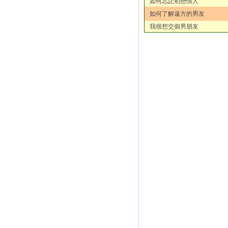
如何忘記初戀情人
如何了解遠方的男友
我很想交個男朋友