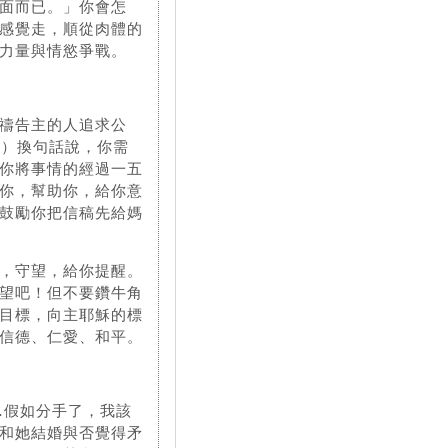
面而已。」你會怎
感覺走，順從肉體的
力量與情慾爭戰。
禱告主的人追求公
下）換句話說，你需
你將事情的經過一五
你，幫助你，給你意
鼓勵你把信稿先給媽
，守望，給你提醒。
望吧！但不要鑽牛角
目標，向主耶穌的標
信德、仁愛、和平。
…假如分手了，我該
和她結婚與否覺得矛