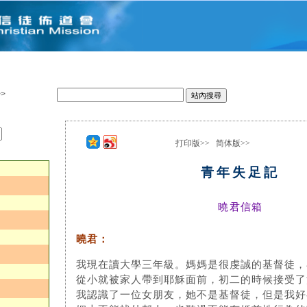
>
打印版>>
简体版>>
：
青年失足記
曉君信箱
曉君：
我現在讀大學三年級。媽媽是很虔誠的基督徒，
從小就被家人帶到耶穌面前，初二的時候接受了
我認識了一位女朋友，她不是基督徒，但是我好