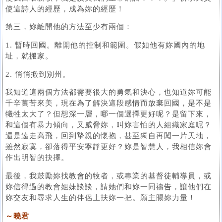
使這詩人的經歷，成為妳的經歷！
第三，妳離開他的方法至少有兩個：
1. 暫時回國。離開他的控制和範圍。假如他有妳國內的地
址，就搬家。
2. 悄悄搬到別州。
我知道這兩個方法都需要很大的勇氣和決心，也知道妳可能
千辛萬苦來美，現在為了解決這段感情而放棄回國，是不是
犧牲太大了？但想深一層，哪一個選擇更好呢？是留下來，
和這個有暴力傾向，又威脅妳，叫妳害怕的人組織家庭呢？
還是遠走高飛，回到摯親的懷抱，甚至獨自再闖一片天地，
雖然寂寞，卻落得平安寧靜更好？妳是智慧人，我相信妳會
作出明智的抉擇。
最後，我鼓勵妳找教會的牧者，或專業的基督徒輔導員，或
妳信得過的教會姐妹談談，請她們和妳一同禱告，讓他們在
妳交友和尋求人生的伴侶上扶妳一把。願主賜妳力量！
～曉君