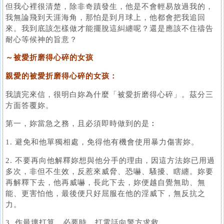
但我心裡很清楚，除非奇蹟發生，他是不會輕易放過我的，
我無論飛到天涯海角，那怕是到月球上，他都會把我追回
來。我到底該怎樣做才能擺脫這糾纏呢？還是應該不住禱告
耐心等候神的旨意？
～被愛折磨得心碎的女孩
親愛的被愛折磨得心碎的女孩：
我讀完來信，很明白妳為什麼「被愛折磨得心碎」。茲分三
方面答覆妳。
第一，妳當急之務，且必須即時做到的是︰
1. 避免和他單獨相處，免得他有機會使用暴力傷害妳。
2. 不要再向他解釋妳想與他分手的理由，因這方法妳已用過
多次，非但不生效，反惹來威脅、恐嚇、騷擾、瞎纏。妳要
再解釋下去，他再威嚇，長此下去，妳便越自覺無助、無
能、更害怕他，最後便只好屈服在他的淫威下，無反抗之
力。
3. 作最壞打算，必要時，打電話向警方求救。