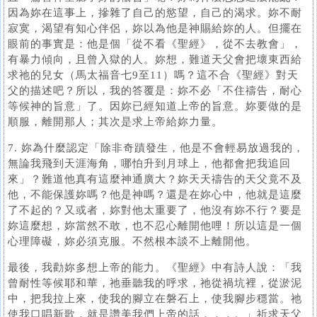
因為妳在這事上，摻雜了自己的慾望，自己的渴求。妳不耐
寂寞，渴望有知心伴侶，妳以為他是神賜給妳的人。但擺在
眼前的事實是：他是個「從不看《聖經》，從不去教會」，
有暴力傾向，且曾入獄的人。妳想，難道天父會把壞東西給
求祂的兒女（馬太福音七9至11）嗎？這不合《聖經》對天
父的描述吧？所以，我的答覆是：妳不必「不住禱告，耐心
等候神的旨意」了。因妳已經知道上帝的旨意。妳要做的是
順服，離開那人；其次是求上帝給妳力量。
7. 妳為什麼認定「除非奇蹟發生，他是不會輕易放過我的，
無論我飛到天涯海角，哪怕升到月球上，他都會把我追回
來」？難道他真有這麼神通廣大？妳天天禱告的天父竟不及
他，不能保護妳嗎？他是神嗎？還是在妳心中，他就是這麼
了不起的？又或者，妳對他太重要了，他沒有妳不行？要是
妳這麼想，妳當然不敢，也不忍心離開他哩！所以這是一個
心理障礙，妳必須克服。不然根本談不上離開他。
最後，我勸妳多想上帝的能力。《聖經》中有詩人說：「我
曾耐性等候耶和華，祂垂聽我的呼求，祂從禍坑裡，從淤泥
中，把我拉上來，使我的腳立在磐石上，使我腳步穩當。祂
使我口唱新歌，就是讚美我們上帝的話．．．。」祈求天父