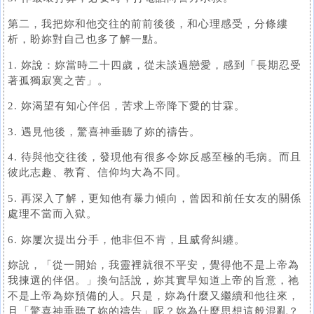
第二，我把妳和他交往的前前後後，和心理感受，分條縷
析，盼妳對自己也多了解一點。
1. 妳說：妳當時二十四歲，從未談過戀愛，感到「長期忍受
著孤獨寂寞之苦」。
2. 妳渴望有知心伴侶，苦求上帝降下愛的甘霖。
3. 遇見他後，驚喜神垂聽了妳的禱告。
4. 待與他交往後，發現他有很多令妳反感至極的毛病。而且
彼此志趣、教育、信仰均大為不同。
5. 再深入了解，更知他有暴力傾向，曾因和前任女友的關係
處理不當而入獄。
6. 妳屢次提出分手，他非但不肯，且威脅糾纏。
妳說，「從一開始，我靈裡就很不平安，覺得他不是上帝為
我揀選的伴侶。」換句話說，妳其實早知道上帝的旨意，祂
不是上帝為妳預備的人。只是，妳為什麼又繼續和他往來，
且「驚喜神垂聽了妳的禱告」呢？妳為什麼思想這般混亂？