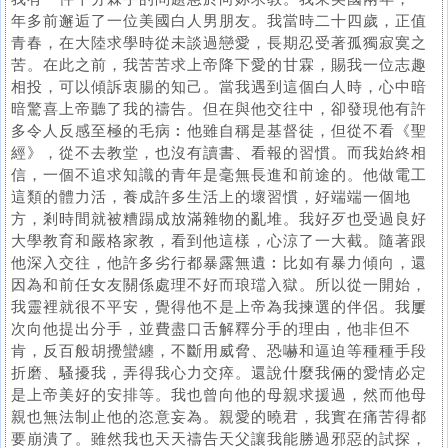
年多前邂逅了一位美國白人男朋友。我當時二十四歲，正值
青春，在大陸求學時從未談過戀愛，長期忍受著孤獨寂寞之
苦。在此之前，我苦苦求上帝降下愛的甘霖，賜我一位志趣
相投，可以傾訴衷腸的知己。當我遇到這個白人時，心中暗
暗驚喜上帝聽了我的禱告。但在與他交往中，卻發現他有許
多令人反感至極的毛病︰他雖自稱是基督徒，但從不看《聖
經》，從不去教堂，也沒有讀書、看報的習慣。而我始終相
信，一個不追求知識的青年是毫無長進和前途的。他做電工
這類的體力活，養成許多生活上的壞習慣，好端端一個地
方，剎時間就被糟蹋成放滿雜物的亂堆。我好歹也受過良好
大學教育和嚴格家教，看到他這樣，心涼了一大截。隨著跟
他深入交往，他許多劣行都暴露無遺︰比如有暴力傾向，還
因為和前任女友關係處理不好而琅璫入獄。所以從一開始，
我靈裡就很不平安，覺得他不是上帝為我揀選的伴侶。我屢
次向他提出分手，並費盡口舌解釋分手的理由，他非但不
肯，反百般胡攪蠻纏，不斷用威脅、恐嚇和逼迫等種種手段
折磨、騷擾我，弄得我心力交瘁。還說什麼我倆的愛情必定
是上帝美好的安排等。我也曾向他的母親求援過，然而他母
親也無法制止他的恣意妄為。親愛的曉君，我實在痛苦得都
要崩潰了。雖然我也天天禱告天父讓我能勝過邪惡的試探，