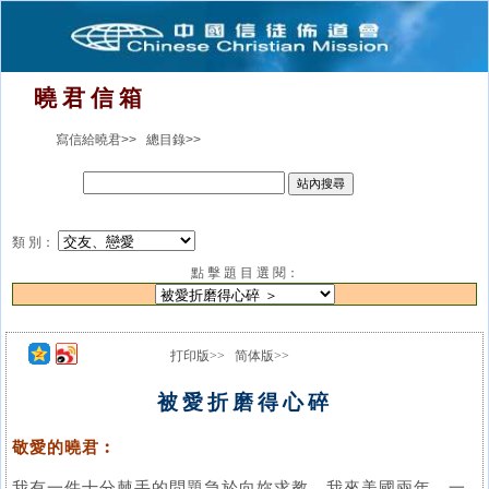
曉 君 信 箱
寫信給曉君>>
總目錄>>
類 別：
點 擊 題 目 選 閱：
打印版>>
简体版>>
被愛折磨得心碎
敬愛的曉君︰
我有一件十分棘手的問題急於向妳求教。我來美國兩年，一