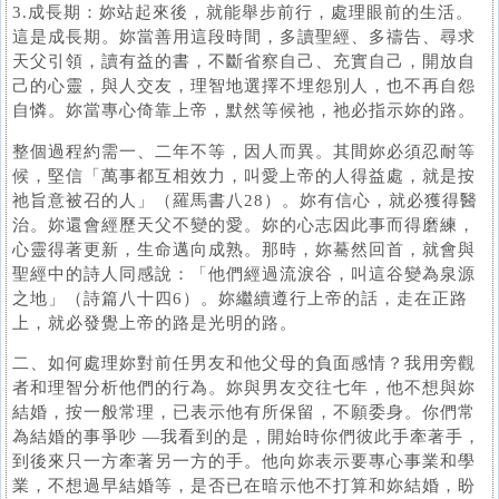
3.成長期：妳站起來後，就能舉步前行，處理眼前的生活。
這是成長期。妳當善用這段時間，多讀聖經、多禱告、尋求
天父引領，讀有益的書，不斷省察自己、充實自己，開放自
己的心靈，與人交友，理智地選擇不埋怨別人，也不再自怨
自憐。妳當專心倚靠上帝，默然等候祂，祂必指示妳的路。
整個過程約需一、二年不等，因人而異。其間妳必須忍耐等
候，堅信「萬事都互相效力，叫愛上帝的人得益處，就是按
祂旨意被召的人」（羅馬書八28）。妳有信心，就必獲得醫
治。妳還會經歷天父不變的愛。妳的心志因此事而得磨練，
心靈得著更新，生命邁向成熟。那時，妳驀然回首，就會與
聖經中的詩人同感說：「他們經過流淚谷，叫這谷變為泉源
之地」（詩篇八十四6）。妳繼續遵行上帝的話，走在正路
上，就必發覺上帝的路是光明的路。
二、如何處理妳對前任男友和他父母的負面感情？我用旁觀
者和理智分析他們的行為。妳與男友交往七年，他不想與妳
結婚，按一般常理，已表示他有所保留，不願委身。你們常
為結婚的事爭吵 —我看到的是，開始時你們彼此手牽著手，
到後來只一方牽著另一方的手。他向妳表示要專心事業和學
業，不想過早結婚等，是否已在暗示他不打算和妳結婚，盼