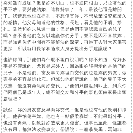
妳知難而退呢？但是妳不明白，也不追問根由，只拉著他的
手不放，要與他結婚。這樣持續了二年，最後他還是離開
了。我猜想他也在掙扎，不想傷害妳，不想放棄投資這麼久
的感情。他父母知道他的性格、長短，看見他的矛盾、掙
扎。雖然和妳只見過一面；但是他們不更認識自己的兒子
嗎？會不會他們之所以建議你們分手，並不是因不喜歡妳，
而是知道你們中間有不能解決的深溝，再拖下去對大家傷害
更深，所以就用長輩和過來人身分提出分手建議呢？
也許妳問，那他們為什麼不坦白說明呢？妳不知道，有好多
事是不便說的。尤其是局外人，因為跟妳談戀愛的是他們的
兒子，不是他們。當及早向妳坦白交代的也是妳的男友，做
家長的不宜越俎代庖。但誠如他們所說的，他們的兒子不大
成熟﹐他沒有勇氣向妳交代。那他們只能點到即止。到底你
們兩個已是成年人，總不能交友和分手的事也須由家長出頭
處理吧？
誠然，妳的男友當及早向妳交代；但是他也有他的軟弱和掙
扎。他害怕傷害妳。他也有一點優柔寡斷，不能果斷分手，
也沒有勇氣，以致對妳造成更大傷害。但事已至此，怪誰都
沒有用，都無法改變事實。俗語說：﹁塞翁失馬，焉知非