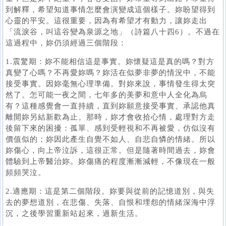
到解釋，希望知道事情怎麼會演變成這個樣子。妳盼望得到
心靈的平安。這很重要，因為有希望才有動力，讓妳走出
「流淚谷，叫這谷變為泉源之地」（詩篇八十四6）。不過在
這過程中，妳仍須經過三個階段：
1.震驚期：妳不能相信這是事實。妳懷疑這是真的嗎？對方
真變了心嗎？不再愛妳嗎？妳活在似夢非夢的情況中，不能
接受事實。因妳毫無心理準備。對妳來說，事情發生得太突
然了。怎可能一夜之間，七年多的美夢和意中人全化為烏
有？這種感覺會一直持續，直到妳願意接受事實、承認他真
離開妳另結新歡為止。那時，妳才會收拾心情，處理對方走
後留下來的困擾：孤單、感到受輕視和不再被愛，仿似沒有
價值似的；妳因此產生自覺不如人、自悲自憐的情緒。所以
妳傷心，向上帝泣訴，這很正常。但是隨著時間過去，妳會
體驗到上帝醫治妳。妳傷痛的程度漸漸減輕，不像現在一般
頻頻哭泣。
2.適應期：這是第二個階段。妳要與從前的記憶道別，與失
去的夢想道別，在悲傷、失落、自恨和埋怨的情緒深海中浮
沉，之後學習重新站起來，過新生活。