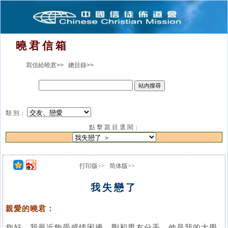
曉 君 信 箱
寫信給曉君>>
總目錄>>
類 別：
點 擊 題 目 選 閱：
打印版>>
简体版>>
我失戀了
親愛的曉君：
您好，我最近飽受感情困擾。剛和男友分手，他是我的大學