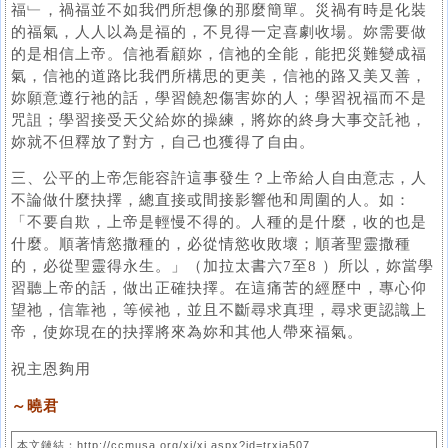
福﹂，禍福並不如我們所想像的那麼簡單。災禍有時是化裝
的福氣，人人以為是福的，不見得一定喜劇收場。妳需要做
的是相信上帝。信祂看顧妳，信祂的全能，能把災難變成福
氣，信祂的道路比我們所構思的更美，信祂的路又美又善，
妳願意遵行祂的話，學習饒恕傷害妳的人；學習祝福而不是
咒詛；學習接受天父給妳的操練，將妳的終身大事交託祂，
妳就不但釋放了對方，自己也獲得了自由。
三、公平的上帝怎能容許這事發生？上帝給人自由意志，人
不論做什麼抉擇，總直接或間接影響他和周圍的人。如：
「不要自欺，上帝是輕慢不得的。人種的是什麼，收的也是
什麼。順著情慾撒種的，必從情慾收敗壞；順著聖靈撒種
的，必從聖靈得永生。」（加拉太書六7至8 ）所以，妳當學
習聽上帝的話，做出正確抉擇。在這痛苦的經歷中，專心仰
望祂，信靠祂，等候祂，並且不斷尋求真理，尋求更認識上
帝，使妳現在的抉擇將來為妳和其他人帶來福氣。
祝主恩夠用
～曉君
本文鏈結：http://ccmusa.org/xj/xj.aspx?id=trxja507