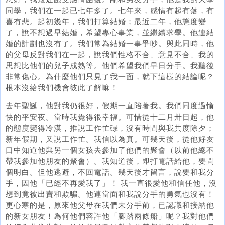
同學，我們在一起已七年多了。七年來，感情有起有落，有
喜有悲。起初幾年，我們打算結婚；最近二年，他態度變
了，說不想過早結婚，希望專心事業，並繼續求學。他連結
婚的計劃也沒有了。我們常為結婚一事爭吵。與此同時，他
的父母反對我們在一起，說我們性格不合、意見不合、我的
思想比他們的兒子成熟等。他們希望我們早日分手。我聽後
非常傷心。為什麼他們只見了我一面，就下這樣的結論呢？
根本沒給我們機會彼此了解嘛！
去年聖誕，他對我仍很好，假期一直陪著我。我們同度過愉
快的平安夜。當時我覺得很幸福。可惜從十二月卅日起，他
的態度變得冷漠，推說工作忙碌，沒有時間與我共度除夕；
新年假期，又說工作忙。我信以為真。可幾天後，從他好友
口中知道他與另一個女孩去參加了他們的聚會（以前他總不
帶我參加他朋友的聚會）。我知道後，即打電話給他，要問
個明白。但他逃避，不回電話。幾天後才留言，說要和我分
手，因他「已經不再愛我了」！ 我一直很愛他和信任他，沒
想到竟被出賣和欺騙。他連當面和我說分手的勇氣也沒有！
更心寒的是，原來他父母在我們未分手前，已認識和接納他
的新女朋友！為何他們容許他「腳踏兩條船」呢？我對他們