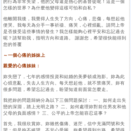
的行為非常失望，他的父母還是熱心的基督徒呢！這是一個
怎樣的世界？為什麼他變得這樣可怕和自私？
他離開我後，我覺得人生失了方向，心痛，悲傷，每想起他
便哭。我每天為分手一事祈禱、痛哭，心裡煩亂。請問上帝
是否接受這些事情的發生？我怎樣能夠心裡平安和忘記過去
呢？請幫助我，指明方向和道路。 謝謝您，希望很快能得到
您的答覆
～一個心痛的姊妹上
親愛的心痛姊妹：
妳失戀了，七年的感情投資和結婚的美夢頓成泡影。妳為此
心煩意亂，失去人生方向。每天想起他，就不禁痛哭。妳有
很多問題，希望忘記過去，盼望知道前面當怎麼走。
我把妳的問題歸納分為以下三個問題探討： 一、如何走出失
戀的深淵，踏上光明之路？ 二、如何處理妳對前任男友和他
父母的負面感情？ 三、公平的上帝怎能容忍這事？
首先，我很欣賞妳。妳雖然傷痛、迷茫，信中充滿問號和失
望；但是妳不絕望，不甘心受困。妳希望尋到出路，希望得