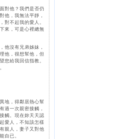
面對他？我們是否仍
對他，我無法平靜，
，對不起我的愛人。
下來，可是心裡總無
，他沒有兄弟姊妹，
理他，很想幫他，但
望您給我回信指教。
。
異地，得鄰居熱心幫
有過一次親密接觸，
接觸。現在妳天天認
起愛人，不知該怎樣
有親人，妻子又對他
能自已。