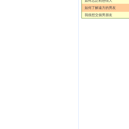
如何忘記初戀情人
如何了解遠方的男友
我很想交個男朋友