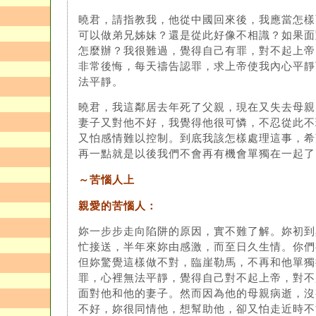
曉君，請指教我，他從中國回來後，我應當怎樣
可以做弟兄姊妹？還是從此好像不相識？如果面
怎麼辦？我很難過，覺得自己有罪，對不起上帝
非常後悔，每天禱告認罪，求上帝使我內心平靜
法平靜。
曉君，我這鄰居去年死了父親，現在又失去母親
妻子又對他不好，我覺得他很可憐，不忍從此不
又怕感情難以控制。到底我該怎樣處理這事，希
再一點就是以後我們不會再有機會單獨在一起了
～苦惱人上
親愛的苦惱人：
妳一步步走向陷阱的原因，實不難了解。妳初到
忙接送，半年來妳由感激，而至日久生情。你們
但妳驚覺這樣做不對，臨崖勒馬，不再和他單獨
罪，心裡無法平靜，覺得自己對不起上帝，對不
面對他和他的妻子。然而因為他的母親病逝，沒
不好，妳很同情他，想幫助他，卻又怕走近時不