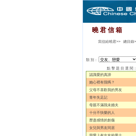
曉 君 信 箱
寫信給曉君>>
總目錄>
類 別：
點 擊 題 目 選 閱
認識愛的真諦
她心裡有我嗎？
父母不喜歡我的男友
青年失足記
母親不滿我未婚夫
十分不快樂的人
歷盡感情的創傷
女兒與男友同居
我愛上有女友的男士