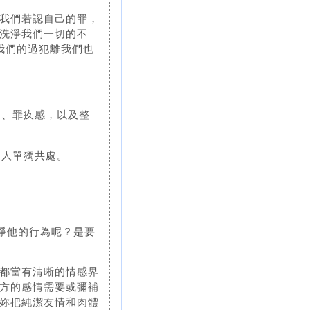
我們若認自己的罪，
洗淨我們一切的不
我們的過犯離我們也
怕、罪疚感，以及整
這人單獨共處。
潔淨他的行為呢？是要
都當有清晰的情感界
方的感情需要或彌補
妳把純潔友情和肉體