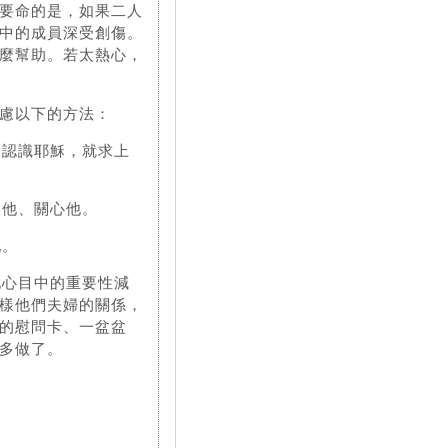
要命的是，如果二人
中的成員深受創傷。
麼幫助。若太熱心，
慮以下的方法：
未認識耶穌，就求上
望他、關心他。
他。
他心目中的重要性減
樣他們夫婦的關係，
的慰問卡、一盆盆
多做了。