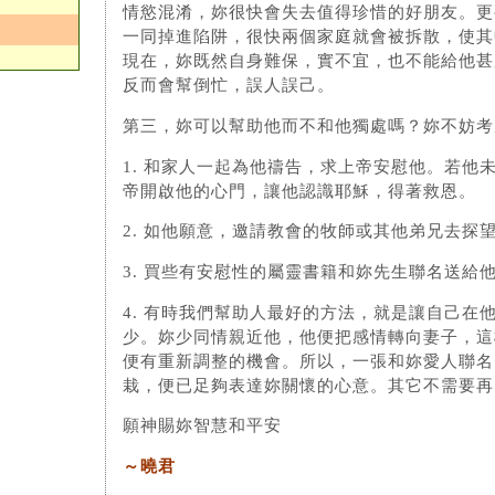
情慾混淆，妳很快會失去值得珍惜的好朋友。更
一同掉進陷阱，很快兩個家庭就會被拆散，使其
現在，妳既然自身難保，實不宜，也不能給他甚
反而會幫倒忙，誤人誤己。
第三，妳可以幫助他而不和他獨處嗎？妳不妨考
1. 和家人一起為他禱告，求上帝安慰他。若他
帝開啟他的心門，讓他認識耶穌，得著救恩。
2. 如他願意，邀請教會的牧師或其他弟兄去探
3. 買些有安慰性的屬靈書籍和妳先生聯名送給
4. 有時我們幫助人最好的方法，就是讓自己在
少。妳少同情親近他，他便把感情轉向妻子，這
便有重新調整的機會。所以，一張和妳愛人聯名
栽，便已足夠表達妳關懷的心意。其它不需要再
願神賜妳智慧和平安
～曉君