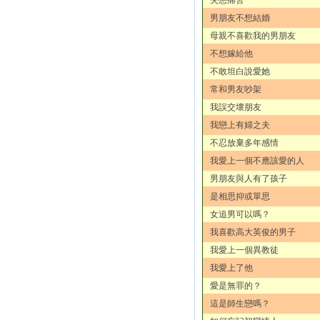
男朋友不想結婚
母親不喜歡我的男朋友
不想嫁給他
不敢坦白說愛她
常和男友吵架
我誤交壞朋友
我戀上有婦之夫
不忍放棄多年感情
我愛上一個不應該愛的人
男朋友與人有了孩子
是相思抑或單思
女追男可以嗎？
我喜歡高大英俊的男子
我愛上一個異教徒
我愛上了他
愛是無罪的？
這是師生戀嗎？