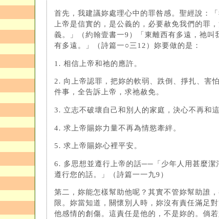
首先，我建議妳處理心中的罪咎感。聖經說：「
上帝是信實的，是公義的，必要赦免我們的罪，
義。」（約翰壹書一9）「東離西有多遠，祂叫
有多遠。」（詩篇一○三12）妳要做的是：
1. 相信上帝和祂的應許。
2. 向上帝認罪，把妳的軟弱、跌倒、掙扎、害
件事，全告訴上帝，求祂赦免。
3. 立志不破壞自己和別人的家庭，決心不再和
4. 求上帝賜妳力量不再為情慾牽絆。
5. 求上帝賜妳心裡平安。
6. 多思想並遵行上帝的話──「少年人用甚麼
遵行您的話。」（詩篇一一九9）
第二，妳能怎樣幫助他呢？其實不管妳幫助誰，
限。妳當知道，關懷別人時，妳沒有責任滿足對
他感情的創傷。這責任是他的，不是妳的。倘若