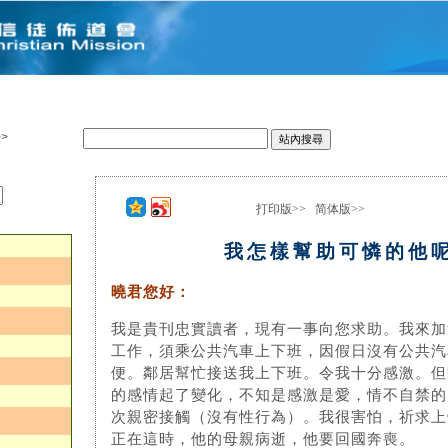
>
打印版>>
简体版>>
：
我怎樣幫助可憐的他
曉君您好：
我是貴刊忠實讀者，現有一事向您求助。我來加
工作，須乘公共汽車上下班，因假日沒有公共汽
便。鄰居幫忙接送我上下班。令我十分感激。但
的感情起了變化，不知是感激是愛，情不自禁的
次親密接觸（沒有性行為）。我很害怕，祈求上
正在這時，他的母親病逝，他要回國奔喪。