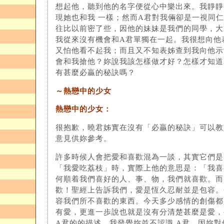
想起他，聽到他的名字便從心中樂出來。我靜靜
現她也和我 一樣；然而A君對我倆卻是一視同
往比以前密了些，因他的妹妹是我們的同學，大
我從來沒有機會和A君單獨在一起。我很想向他
又怕他看不起我；而且又不知表姊查到我向他示
會和我搶他？妳說我該怎樣做才好？怎樣才知道
有甚麼必贏的秘訣嗎？
～熱戀中的少女
熱戀中的少女：
很抱歉，曉君姊實在沒有「必贏的秘訣」可以教
意見供妳參考。
許多時候人會把愛和喜歡混為一談，其實它們是
「我愛吃荔枝」時，實際上他的意思是：「我喜
何順着我們喜好的人、事、物，我們就喜歡。而
歡！聖經上告訴我們，愛是恆久忍耐並是包容。
容我們所不喜歡的東西。今天多少感情的創傷都
有愛，更進一歩說也就是沒有分清楚甚麼是愛，
A君的的描述，我發覺妳並不認識 A君，因妳