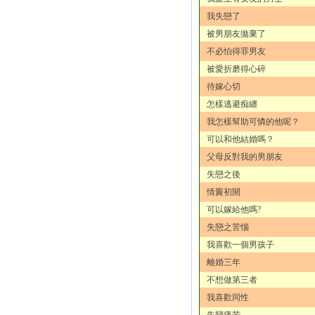
我失戀了
被男朋友拋棄了
不必怕得罪男友
被愛折磨得心碎
待嫁心切
怎樣逃避痴纏
我怎樣幫助可憐的他呢？
可以和他結婚嗎？
父母反對我的男朋友
失戀之後
情竇初開
可以嫁給他嗎?
失戀之苦惱
我喜歡一個男孩子
離婚三年
不想做第三者
我喜歡同性
失戀痛苦