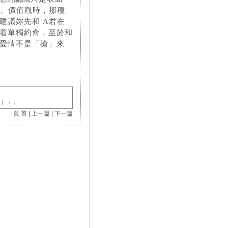
想、價值觀時，那種
建議妳先和 A君在
着單獨約會，至於和
愛情不是「搶」來
會）」。
頁 首
|
上一篇
|
下一篇