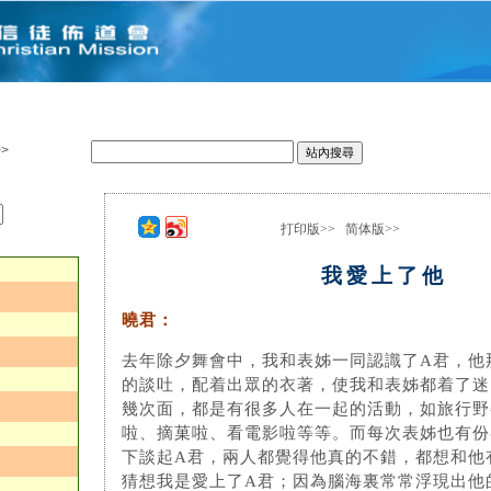
>
打印版>>
简体版>>
：
我愛上了他
曉君：
去年除夕舞會中，我和表姊一同認識了A君，他
的談吐，配着出眾的衣著，使我和表姊都着了迷
幾次面，都是有很多人在一起的活動，如旅行野
啦、摘菓啦、看電影啦等等。而每次表姊也有份
下談起A君，兩人都覺得他真的不錯，都想和他
猜想我是愛上了A君；因為腦海裏常常浮現出他