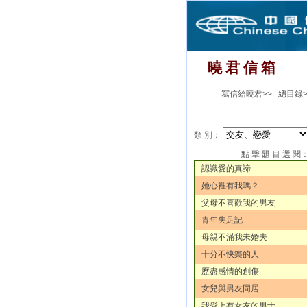
曉 君 信 箱
寫信給曉君>>
總目錄>
類 別：
點 擊 題 目 選 閱
認識愛的真諦
她心裡有我嗎？
父母不喜歡我的男友
青年失足記
母親不滿我未婚夫
十分不快樂的人
歷盡感情的創傷
女兒與男友同居
我愛上有女友的男士