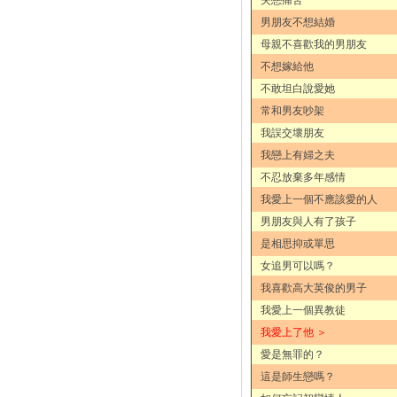
男朋友不想結婚
母親不喜歡我的男朋友
不想嫁給他
不敢坦白說愛她
常和男友吵架
我誤交壞朋友
我戀上有婦之夫
不忍放棄多年感情
我愛上一個不應該愛的人
男朋友與人有了孩子
是相思抑或單思
女追男可以嗎？
我喜歡高大英俊的男子
我愛上一個異教徒
我愛上了他 ＞
愛是無罪的？
這是師生戀嗎？