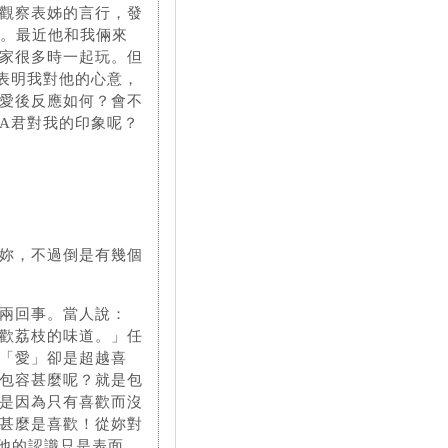
觀察表姊的言行，發
仁。最近他和我倆來
家很多時一起玩。但
表明我對他的心意，
愛後反應如何？會不
A君對我的印象呢？
妳，不過倒是有幾個
兩回事。當人說：
歡荔枝的味道。」任
「愛」卻是超越喜
包容甚麼呢？就是包
是因為只有喜歡而沒
甚麼是喜歡！從妳對
對他的認識只是表面