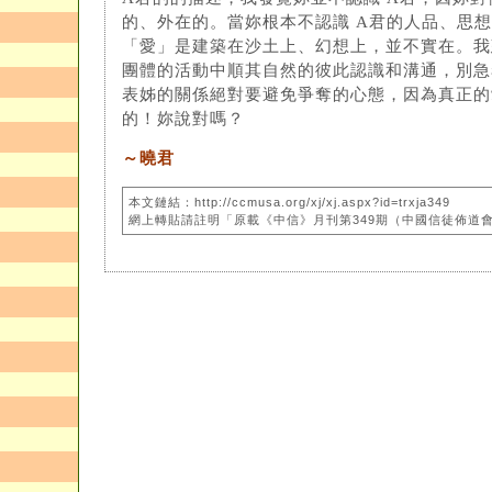
的、外在的。當妳根本不認識 A君的人品、思
「愛」是建築在沙土上、幻想上，並不實在。我
團體的活動中順其自然的彼此認識和溝通，別急
表姊的關係絕對要避免爭奪的心態，因為真正的
的！妳說對嗎？
～曉君
本文鏈結：http://ccmusa.org/xj/xj.aspx?id=trxja349
網上轉貼請註明「原載《中信》月刊第349期（中國信徒佈道