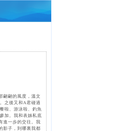
那翩翩的風度，溫文
。之後又和A君碰過
餐啦、游泳啦、釣魚
參加。我和表姊私底
有進一歩的交往。我
的影子，到哪裏我都