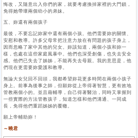
悔改，又隨意出入你們的家，就要考慮換掉家裡的大門鎖，
免得她帶壞兩個幼小的弟妹。
五、妳還有兩個孩子
最後，不要忘記妳家中還有兩個小孩。他們需要妳的關懷、
安慰和教導。許多父母常把注意力放在有問題的孩子身上，
因而忽略了家中其他的兒女。妳該知道，兩個小孩和妳一
樣，也處在這些家庭風暴中。他們也深受創傷，也失去安全
感。他們已失去了姊姊，不能再失去母親。我的意思是，他
們現在更需要妳愛護和教導。
無論大女兒回不回頭，我都希望妳花更多時間在兩個小孩子
身上。前事為後事之師，但願妳從上帝得著智慧，更有效地
管教兩個小的。並且藉輔導，自己得著醫治，同時又掌握到
一些實際的方法管教孩子，知道怎樣和他們溝通、一同成
長，免得他們重蹈姊姊的覆轍。
願上帝輔助妳！
～曉君