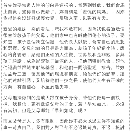
首先妳要知道人性的傾向是這樣的，當遇到難處，我們會馬
上自責，覺得自己做錯了。妳自稱是「羞愧的媽媽」，因妳
覺得是妳沒好好保護女兒，引狼入室，以致有今天。
親愛的姐妹，妳的看法，恕我不敢苟同。因為我也看過幾個
很會管教孩子的父母，他們家中也有叫他們傷心的孩子。要
知道，孩子是個獨立個體，他們長大以後，會有自己的思想
和選擇。父母能做的只是盡力而為，趁孩子年紀還小時，悉
心培育管教，給他們正確的人生觀、世界觀和是非觀，多與
孩子談話，成為影響孩子最深的人。把他們帶到教會，領他
們認識並跟隨主耶穌基督，和他們一同讀聖經、禱告。並效
法孟母三遷，留意他們的環境和朋友，給他們好的影響，讓
他們遠離引誘，又培養他們一技之長，使他們人生有正確的
方向，有自信心，不至於迷失等。
父母無法做到的是成天跟在孩子身旁、替他們做每一個抉
擇。我相信，家有叛逆父母的子女，若「早知如此」，必沒
有當初。但是父母哪能「早知如此」呢？
而且父母是人，多有限制，因此妳不必太以過去妳不知道的
事來苛責自己。我們對人對己都不必過於苛責。不過，檢討