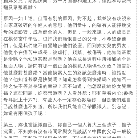
顧妳女兒，給她快樂；另一方面卻和她上床，讓她和母親鬧
翻及眾叛親離？
原因一如上述。但還有別的原因。對不起，我並沒有歧視來
自家庭破碎的年輕人的意思，他們當中，的確有人能掙脫父
母的壞影響，成為健全的人。但是，一般來說，人的成長是
在模仿當中學習。也許我們痛恨自己的父母，不希望像他
們；但是我們總不自覺地步他們後塵。回到妳女兒的男友，
他從小在痛苦中成長，被虐打、踐踏、被傷害，他知道甚麼
是愛嗎？他知道甚麼是對嗎？他在成長過程中所接觸的全是
反面人物，請問有哪一個正面的模範人物供他仿效？誰告訴
他甚麼對甚麼錯？當他摸索人生的路該怎麼走時，誰指點
他？他知道甚麼是快樂嗎？知道怎樣得到快樂嗎？他知否一
時之快不等於長遠的幸福？若不知道，他怎麼能給妳女兒幸
福？這些問題，妳都想過嗎？人看外貌；耶和華看內心(參撒
母耳記上十六7)。有些人不一定存心欺騙妳，但是他們連自
己說甚麼也不知道。所以我們只能自己帶眼識人。別忘記，
妳還有兩個孩子呢！
第三，妳也當認識自己。妳自己一個人養大三個孩子，擔子
沉重。不知妳有沒有時間常與女兒談話？中國的父母一般較