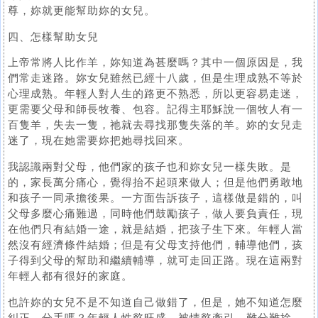
尊，妳就更能幫助妳的女兒。
四、怎樣幫助女兒
上帝常將人比作羊，妳知道為甚麼嗎？其中一個原因是，我
們常走迷路。妳女兒雖然已經十八歲，但是生理成熟不等於
心理成熟。年輕人對人生的路更不熟悉，所以更容易走迷，
更需要父母和師長牧養、包容。記得主耶穌說一個牧人有一
百隻羊，失去一隻，祂就去尋找那隻失落的羊。妳的女兒走
迷了，現在她需要妳把她尋找回來。
我認識兩對父母，他們家的孩子也和妳女兒一樣失敗。是
的，家長萬分痛心，覺得抬不起頭來做人；但是他們勇敢地
和孩子一同承擔後果。一方面告訴孩子，這樣做是錯的，叫
父母多麼心痛難過，同時他們鼓勵孩子，做人要負責任，現
在他們只有結婚一途，就是結婚，把孩子生下來。年輕人當
然沒有經濟條件結婚；但是有父母支持他們，輔導他們，孩
子得到父母的幫助和繼續輔導，就可走回正路。現在這兩對
年輕人都有很好的家庭。
也許妳的女兒不是不知道自己做錯了，但是，她不知道怎麼
糾正。分手嗎？年輕人性慾旺盛，被情慾牽引，難分難捨。