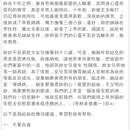
妳在十年之間，被身旁兩個最親愛的人離棄，其間身心靈所
受到的痛苦，真是非旁人能明白。十年前，妳被丈夫毆打，
仍忍辱與他同住，可他最後竟選擇新歡，漠視妳的痛苦。之
後妳成了單親媽媽，獨力撫養三個小孩；還好，妳的姊姊在
旁扶持。搬出夫家以後，妳進了上帝的家。感謝主，由於有
教會弟兄姊妹支持，妳和孩子們的心靈不至於流離失所，無
依無靠。
妳好不容易把大女兒撫養到十八歲，可是，她兩年前結交的
男友竟恩將仇報。妳接納他，讓他常來你家吃飯，把他當作
你們家庭中的一員，他卻與妳女兒發生 性關係。妳女兒和他
竟一錯再錯。為了情慾，女兒竟與撫育她成人並相依為命的
母親反目成仇，放棄她教會裡所有的朋友。臨走時，她說妳
是「壞媽媽」。她多麼傷透妳的心！親愛的姐妹，天父明白
妳。祂要擦乾妳的眼淚。我們的上帝是「賜各樣安慰的神，
我們在一切患難中，祂就安慰我們，叫我們能用上帝所賜的
安慰去安慰那遭各樣患難的人。」(哥林多後書一3至4)
以下是我給妳的幾項建議，希望對妳有幫助。
一、不要自責