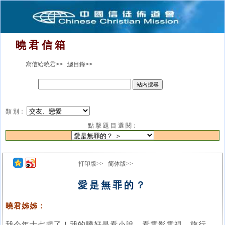
曉 君 信 箱
寫信給曉君>>
總目錄>>
類 別：
點 擊 題 目 選 閱：
打印版>>
简体版>>
愛是無罪的？
曉君姊姊：
我今年十七歲了！我的嗜好是看小說、看電影電視、旅行、