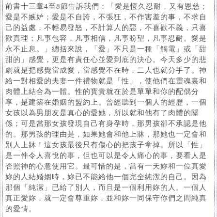
前書十三章4至8節告訴我們：「愛是恆久忍耐，又有恩慈；
愛是不嫉妒；愛是不自誇，不張狂，不作害羞的事，不求自
己的益處，不輕易發怒，不計算人的惡，不喜歡不義，只喜
歡真理；凡事包容，凡事相信，凡事盼望，凡事忍耐。愛是
永不止息。」總括來說，「愛」不只是一種「觸電」或「甜
甜的」感覺，更是有責任心並愛到底的決心。今天多少的悲
劇就是把感覺當成愛，當感覺不在時，二人也就分手了。神
給一對相愛的夫妻一件禮物就是「性」，使他們在靈魂裏和
肉體上結合為一體。性的寳貴就在於是單單和你的配偶分
享，是建築在婚姻的盟約上。曾經聽到一個人的經歷，一個
女孩以為男朋友是真心的愛她，所以就和他有了肉體的關
係；可是當那女孩發現自己有身孕時，那男孩卻不承認是他
的。那男孩的理由是，如果她會和他上牀，那她也一定會和
別人上牀！這女孩最後只有傷心的把孩子拿掉。所以「性」
是一件令人喜悅的事，但也可以是令人痛心的事，要看人是
否照神的心意使用它。最可惜的是，當有一天妳和一位真愛
妳的人結婚姻時，妳已不能給他一個完全純潔的自己。因為
那個「純潔」已給了別人，而且是一個利用妳的人。一個人
真正愛妳，就一定會尊重妳，並和妳一同保守你們之間純真
的愛情。