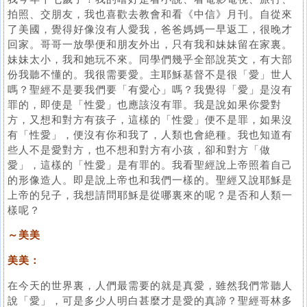
拍照、交朋友，我也喜歡去教會和看《中信》月刊。自從來
了美國，覺得好像沒有人愛我，爸爸媽媽一早返工，很晚才
回家。哥哥一放學便和朋友外出，只有我和妹妹留在家裏。
妹妹太小，我和她玩不來。同學們幾乎全部說英文，有大部
份我聽不懂的。我很需要愛。主耶穌基督不是很「愛」世人
嗎？聖經不是要我們要「有愛心」嗎？我覺得「愛」是沒有
罪的，即使是「性愛」也應該沒有罪。我是說如果你愛對
方，又想和對方有孩子，這樣的「性愛」便不是罪，如果沒
有「性愛」，便沒有你和我了，人類也會絶種。我也知道有
些人不是愛對方，也不想和對方有小孩，卻和對方「做
愛」，這樣的「性愛」是有罪的。我看聖經說上帝照着自己
的形像造人。即是說上帝也和我們一樣的。聖經又說耶穌是
上帝的兒子，我想請問耶穌是從哪裏來的呢？是否和人類一
樣呢？
～美美
美美：
在今天的世界裏，人們最需要的就是真愛，雖然我們常聽人
說「愛」，可是多少人明白甚麼才是愛的真諦？聖經哥林多