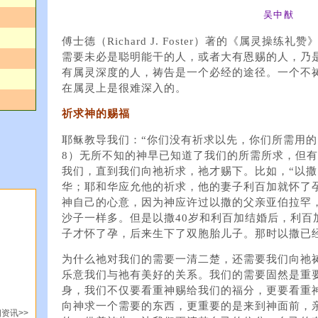
吴中猷
傅士德（Richard J. Foster）著的《属灵操
需要未必是聪明能干的人，或者大有恩赐的人，乃
有属灵深度的人，祷告是一个必经的途径。一个不
在属灵上是很难深入的。
祈求神的赐福
耶稣教导我们：“你们没有祈求以先，你们所需用的
8）无所不知的神早已知道了我们的所需所求，但
我们，直到我们向祂祈求，祂才赐下。比如，“以
华；耶和华应允他的祈求，他的妻子利百加就怀了孕。
神自己的心意，因为神应许过以撒的父亲亚伯拉罕
沙子一样多。但是以撒40岁和利百加结婚后，利百
子才怀了孕，后来生下了双胞胎儿子。那时以撒已经
为什么祂对我们的需要一清二楚，还需要我们向祂
乐意我们与祂有美好的关系。我们的需要固然是重
身，我们不仅要看重神赐给我们的福分，更要看重
向神求一个需要的东西，更重要的是来到神面前，
资讯>>