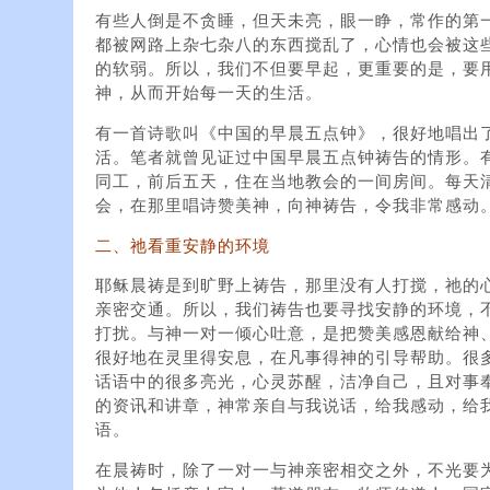
有些人倒是不贪睡，但天未亮，眼一睁，常作的第
都被网路上杂七杂八的东西搅乱了，心情也会被这
的软弱。所以，我们不但要早起，更重要的是，要
神，从而开始每一天的生活。
有一首诗歌叫《中国的早晨五点钟》，很好地唱出
活。笔者就曾见证过中国早晨五点钟祷告的情形。
同工，前后五天，住在当地教会的一间房间。每天
会，在那里唱诗赞美神，向神祷告，令我非常感动
二、祂看重安静的环境
耶稣晨祷是到旷野上祷告，那里没有人打搅，祂的
亲密交通。所以，我们祷告也要寻找安静的环境，
打扰。与神一对一倾心吐意，是把赞美感恩献给神
很好地在灵里得安息，在凡事得神的引导帮助。很
话语中的很多亮光，心灵苏醒，洁净自己，且对事
的资讯和讲章，神常亲自与我说话，给我感动，给
语。
在晨祷时，除了一对一与神亲密相交之外，不光要