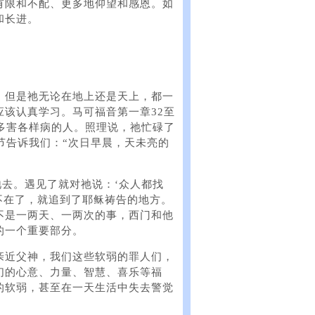
有限和不配、更多地仰望和感恩。如
和长进。
，但是祂无论在地上还是天上，都一
该认真学习。马可福音第一章32至
多害各样病的人。照理说，祂忙碌了
节告诉我们：“次日早晨，天未亮的
祂去。遇见了就对祂说：‘众人都找
不在了，就追到了耶稣祷告的地方。
不是一两天、一两次的事，西门和他
的一个重要部分。
亲近父神，我们这些软弱的罪人们，
们的心意、力量、智慧、喜乐等福
的软弱，甚至在一天生活中失去警觉