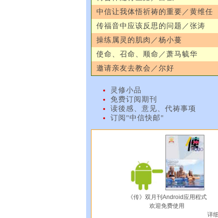
中信让我体悟祈祷的重要／黄维任
传福音中应该反思的问题／张涛
操练属灵的肌肉／杨小蔓
使命、召命、顺命／萧马毓华
邀请亲友去教会／尔好
灵修小品
免费订阅期刊
读後感、意见、代祷事项
订阅"中信快邮"
《传》双月刊Android应用程式
欢迎免费使用
详细