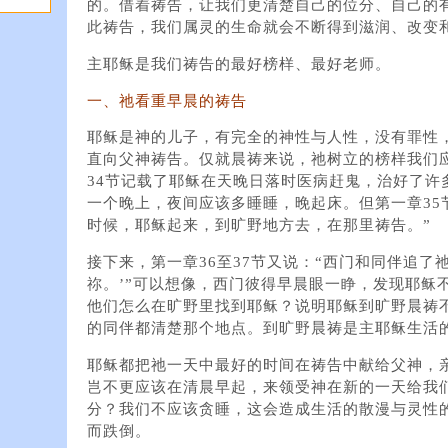
的。借着祷告，让我们更清楚自己的位分、自己的
此祷告，我们属灵的生命就会不断得到滋润、改变
主耶稣是我们祷告的最好榜样、最好老师。
一、祂看重早晨的祷告
耶稣是神的儿子，有完全的神性与人性，没有罪性
直向父神祷告。仅就晨祷来说，祂树立的榜样我们应
34节记载了耶稣在天晚日落时医病赶鬼，治好了许
一个晚上，夜间应该多睡睡，晚起床。但第一章35
时候，耶稣起来，到旷野地方去，在那里祷告。”
接下来，第一章36至37节又说：“西门和同伴追了
祢。’”可以想像，西门彼得早晨眼一睁，发现耶稣
他们怎么在旷野里找到耶稣？说明耶稣到旷野晨祷
的同伴都清楚那个地点。到旷野晨祷是主耶稣生活
耶稣都把祂一天中最好的时间在祷告中献给父神，
岂不更应该在清晨早起，来领受神在新的一天给我
分？我们不应该贪睡，这会造成生活的散漫与灵性
而跌倒。