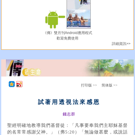
《傳》雙月刊Android應用程式
歡迎免費使用
詳細資訊>>
打印版 >>
简体版 >>
試著用透視法來感恩
錢志群
聖經明確地教導我們基督徒：「凡事要奉我們主耶穌基督
的名常常感謝父神。」（弗5:20）「無論做甚麼，或說話