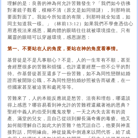
理解的是：良善的神為何允許苦難發生？「我們如今彷彿
對著鏡子觀看，模糊不清（原文是如同猜謎），到那時就
要面對面了。我如今所知道的有限，到那時就全知道，如
同主知道我一樣。」（林前13:12）如果我們不學會憑信心
用透視法來感恩，屬肉體的眼睛往往就被環境擋住。只有
屬靈的眼睛可以穿越環境，感恩謝恩：
第一、不要站在人的角度，要站在神的角度看事情。
基督徒是不是凡事順心？不是。人的一生常有不順，甚至
會經歷很多的苦難和煩惱，也許還要經歷一些不公平的對
待。作基督徒甚至還多了一份苦難，如不為同性戀辦結婚
證而被開除公職，不為同性戀拍婚紗照被告而破產，在一
些國家甚至被迫害和處死等等。
苦難來了，人的本能反應就是愁苦、沮喪和埋怨，哪還談
得上感恩？哪容易看到神允許的苦難裡還藏著祂的恩典？
聖經中義人約伯受到魔鬼攻擊，一天之內失去富有的資
產、滿堂的兒女，且自己從頭到腳長滿奇癢的毒瘡。他又
如何能理解自己如此大的苦難？他咒詛自己，他要與神直
接對話，問明緣由。神從旋風中倒過來以問代答，給了成