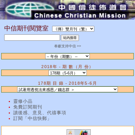
中信期刊閱覽室
奉獻支持中信 >>
2018年 - 期 數（月 份）
178期 目 錄 - 2018年5-6月
靈修小品
免費訂閱期刊
讀後感、意見、代禱事項
訂閱「中信快郵」