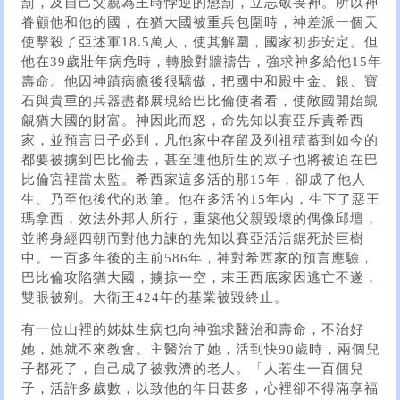
罰，及自己父親為王時悖逆的懲罰，立志敬畏神。所以神
眷顧他和他的國，在猶大國被重兵包圍時，神差派一個天
使擊殺了亞述軍18.5萬人，使其解圍，國家初步安定。但
他在39歲壯年病危時，轉臉對牆禱告，強求神多給他15年
壽命。他因神蹟病癒後很驕傲，把國中和殿中金、銀、寶
石與貴重的兵器盡都展現給巴比倫使者看，使敵國開始覬
覦猶大國的財富。神因此而怒，命先知以賽亞斥責希西
家，並預言日子必到，凡他家中存留及列祖積蓄到如今的
都要被擄到巴比倫去，甚至連他所生的眾子也將被迫在巴
比倫宮裡當太監。希西家這多活的那15年，卻成了他人
生、乃至他後代的敗筆。他在多活的15年內，生下了惡王
瑪拿西，效法外邦人所行，重築他父親毀壞的偶像邱壇，
並將身經四朝而對他力諫的先知以賽亞活活鋸死於巨樹
中。一百多年後的主前586年，神對希西家的預言應驗，
巴比倫攻陷猶大國，擄掠一空，末王西底家因逃亡不遂，
雙眼被剜。大衛王424年的基業被毀終止。
有一位山裡的姊妹生病也向神強求醫治和壽命，不治好
她，她就不來教會。主醫治了她，活到快90歲時，兩個兒
子都死了，自己成了被救濟的老人。「人若生一百個兒
子，活許多歲數，以致他的年日甚多，心裡卻不得滿享福