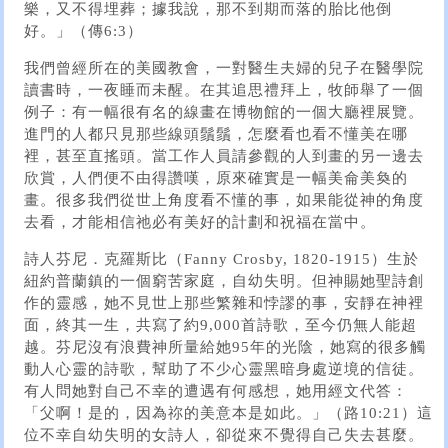
樂，又不得埋葬；據我說，那不到期而落的胎比他倒
好。」（傳6:3）
我們曾經所在的美國教會，一對醫生夫婦的兒子在醫學院
讀書時，一夜睡而未醒。在其追思禮拜上，牧師舉了一個
例子：有一幅很有名的線畫在博物館的一個大廳裡展覽。
進門的人都只見那些線頭鬚鬚，怎麼看也看不懂美在哪
裡，甚至直搖頭。當工作人員請參觀的人到畫的另一邊去
欣賞，人們便不由得讚嘆，原來確實是一幅美侖美奐的
畫。很多我們從世上角度看不懂的事，如果能從神的角度
去看，才能相信祂必有美好的計劃和祝福在當中。
詩人芬尼．克羅斯比（Fanny Crosby, 1820-1915）生於
紐約普蘭鎮的一個窮苦家庭，自幼失明。但神賜她聖詩創
作的靈感，她不見世上那些繁雜和悖謬的事，安靜在神裡
面，終其一生，共寫了約9,000首詩歌，至今仍無人能超
越。芬尼沒有浪費神所量給她95年的光陰，她寫的很多觸
動人心靈的詩歌，幫助了不少心靈黑暗身處逆境的信徒。
有人問她對自己不幸的遭遇有何感想，她用經文代答：
「父啊！是的，因為祢的美意本是如此。」（路10:21）這
位不幸自幼失明的女詩人，卻從來不覺得自己失去甚麼。