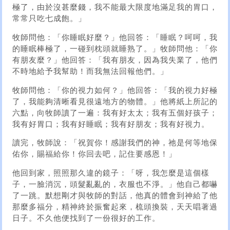
極了，由於沒甚麼錢，我不能最大限度地滿足我的胃口，
常常只吃七成飽。」
牧師問他：「你睡眠好麼？」他回答：「睡眠？呵呵，我
的睡眠棒極了，一碰到枕頭就睡熟了。」牧師問他：「你
有朋友麼？」他回答：「我有朋友，因為我失業了，他們
不時地給予我幫助！而我無法回報他們。」
牧師問他：「你的視力如何？」他回答：「我的視力好極
了，我能夠清晰看見很遠地方的物體。」他將紙上所記的
六點，向牧師讀了一遍：我有好太太；我有五個好孩子；
我有好胃口；我有好睡眠；我有好朋友；我有好視力。
讀完，牧師說：「祝賀你！感謝我們的神，祂是何等地保
佑你，賜福給你！你回去吧，記住要感恩！」
他回到家，照照那久違的鏡子：「呀，我怎麼是這個樣
子，一臉消沉，頭髮亂亂的，衣服也不淨。」他自己都嚇
了一跳。默想剛才與牧師的對話，他真的體會到神給了他
那麼多福分，精神終於振奮起來，梳頭換裝，天天唱著過
日子。不久他便找到了一份很好的工作。