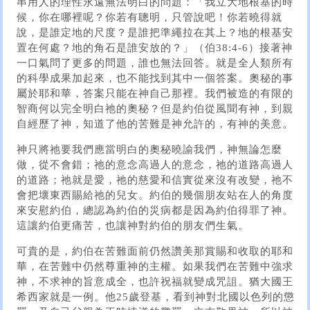
串用人的理性永遠無法明白的問題：「我立大地根基的時
候，你在哪裡呢？你若有聰明，只管說吧！你若曉得就
說，是誰定地的尺度？是誰把準繩拉在其上？地的根基安
置在何處？地的角石是誰安放的？」（伯38:4-6）接著神
一口氣問了更多的問題，誰也無法回答。就是全人類所有
的科學成果加起來，也不能找到其中一個答案。奧秘的事
屬於耶和華，答案只能在神自己那裡。我們被造的有限的
智商何以完全明白祂的奧秘？但是約伯從風聞有神，到親
自經歷了神，知道了他的苦難是神允許的，有神的美意。
神只將祂要我們應當明白的奧秘曉諭我們，神無論怎麼
做，從不會錯；祂的意念高過人的意念，祂的道路高過人
的道路；祂就是愛，祂的慈愛和信實從來沒有改變，祂不
會把壞東西賜給祂的兒女。約伯的幾個朋友站在人的角度
來安慰約伯，總認為約伯的災病都是因為約伯得罪了神。
這讓約伯更痛苦，也讓神對約伯的朋友們生氣。
可貴的是，約伯在苦難面前仍然讚美那賞賜和收取的耶和
華，在苦難中仍然尊重神的主權。如果我們在苦難中強求
神，不求神的旨意成全，也許祝福就變成咒詛。猶大國王
希西家就是一例。他25歲登基，看到神對北國以色列的懲