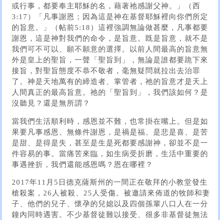
或行事，都要奉主耶穌的名，藉著祂感謝父神。」（西
3:17）「凡事謝恩；因為這是神在基督耶穌裡向你們所定
的旨意。」（帖前5:18）這裡強調無論做甚麼，凡事都要
謝恩，這是神對我們的命令，是旨意。既是旨意，就不是
我們可不可以、願不願意的選擇。以前人間最高的旨意無
外是皇上的聖旨，一聲「聖旨到」，無論是誰都要跪下來
接旨，對聖旨態度不恭不敬者，毫無疑問就拉出去治罪
了。神是天地萬有的締造者、掌管者，祂的旨意才是天上
人間真正的最高旨意。祂的「聖旨到」，我們該如何？是
沒聽見？還是無所謂？
當我們生活順利時，感恩並不難，也常掛在嘴上。但是如
果要凡事感恩、無條件謝恩，是禍是福、是悲是喜、是苦
是甜、是得是失，甚至是生是死都要感謝神，卻並不是一
件容易的事。當痛苦來臨，如生病受折磨，生活中重要的
事遇挫折，我們還能感恩嗎？恩在哪裡？
2017年11月5日德克薩斯州的一間正在敬拜的小教堂發生
槍殺案，26人被殺、25人受傷。被邀請來佈道的牧師和妻
子、他們的兒子、懷孕的兒媳以及四個孫輩八口人在一分
鐘內同時遇害。不少基督徒難以接受、很多非基督徒無法