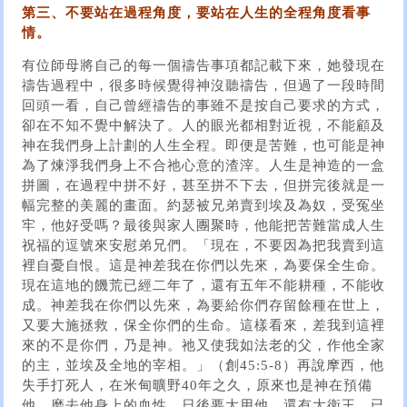
第三、不要站在過程角度，要站在人生的全程角度看事
情。
有位師母將自己的每一個禱告事項都記載下來，她發現在
禱告過程中，很多時候覺得神沒聽禱告，但過了一段時間
回頭一看，自己曾經禱告的事雖不是按自己要求的方式，
卻在不知不覺中解決了。人的眼光都相對近視，不能顧及
神在我們身上計劃的人生全程。即便是苦難，也可能是神
為了煉淨我們身上不合祂心意的渣滓。人生是神造的一盒
拼圖，在過程中拼不好，甚至拼不下去，但拼完後就是一
幅完整的美麗的畫面。約瑟被兄弟賣到埃及為奴，受冤坐
牢，他好受嗎？最後與家人團聚時，他能把苦難當成人生
祝福的逗號來安慰弟兄們。「現在，不要因為把我賣到這
裡自憂自恨。這是神差我在你們以先來，為要保全生命。
現在這地的饑荒已經二年了，還有五年不能耕種，不能收
成。神差我在你們以先來，為要給你們存留餘種在世上，
又要大施拯救，保全你們的生命。這樣看來，差我到這裡
來的不是你們，乃是神。祂又使我如法老的父，作他全家
的主，並埃及全地的宰相。」（創45:5-8）再說摩西，他
失手打死人，在米甸曠野40年之久，原來也是神在預備
他、磨去他身上的血性，日後要大用他。還有大衛王，已