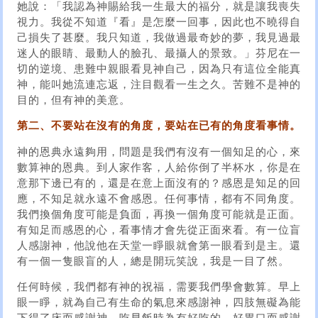
她說：「我認為神賜給我一生最大的福分，就是讓我喪失
視力。我從不知道『看』是怎麼一回事，因此也不曉得自
己損失了甚麼。我只知道，我做過最奇妙的夢，我見過最
迷人的眼睛、最動人的臉孔、最攝人的景致。」芬尼在一
切的逆境、患難中親眼看見神自己，因為只有這位全能真
神，能叫她流連忘返，注目觀看一生之久。苦難不是神的
目的，但有神的美意。
第二、不要站在沒有的角度，要站在已有的角度看事情。
神的恩典永遠夠用，問題是我們有沒有一個知足的心，來
數算神的恩典。到人家作客，人給你倒了半杯水，你是在
意那下邊已有的，還是在意上面沒有的？感恩是知足的回
應，不知足就永遠不會感恩。任何事情，都有不同角度。
我們換個角度可能是負面，再換一個角度可能就是正面。
有知足而感恩的心，看事情才會先從正面來看。有一位盲
人感謝神，他說他在天堂一睜眼就會第一眼看到是主。還
有一個一隻眼盲的人，總是開玩笑說，我是一目了然。
任何時候，我們都有神的祝福，需要我們學會數算。早上
眼一睜，就為自己有生命的氣息來感謝神，四肢無礙為能