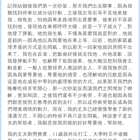
記得結婚後我們第一次吵架，那天我們出去辦事，因為很
難找到停車位就分頭行動，之後我左等右等不見他來接
我，很焦急，怕他因車多路堵而出甚麼事。後來好不容易
找到他，發現他在車裡呼呼大睡，於是一下子就火了，對
他發了脾氣。他也很生氣，不懂為甚麼我就是對的，他就
是錯的—因為他以為我要他在車上等。以前，他的家庭處
理矛盾的方式是生悶氣，所以那天一回家他就回房間不出
來了。我也在反省，把飯做好後就去找他，向他道歉，說
我發脾氣不對，也解釋了前因後果。他大概沒想到我會主
動道歉，一般人也覺得男人應該哄女人。不過我無所謂，
因為我要尊重他，尊重他的感受，也理解他的沉默是因為
這是他在成長中學到的處理衝突的方式。結果那天我們的
晚餐吃得非常開心，那一次吵架反而讓我們之間增加了瞭
解，更加和諧。之後我們還有不少衝突，不過也都因為我
們願意按照主教導的原則去行，所以這些衝突都反成為我
們增進感情的動力。現在，我的丈夫已經慢慢學會了新的
溝通方式，不開心的時候不再只是生悶氣。神說妻子是丈
夫的幫助者，我願意按我所能的好好尊重他，幫助他。
我的丈夫勤勞務實，11歲就外出打工，大學時又中途輟