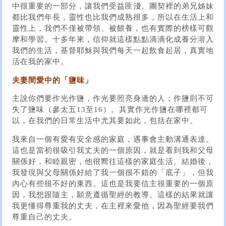
中很重要的一部分，讓我們受益匪淺。團契裡的弟兄姊妹
都比我們年長，靈性也比我們成熟很多，所以在生活上和
靈性上，我們不僅被帶領、被餵養，也有實際的榜樣可觀
摩和學習。十多年來，信仰就這樣點點滴滴化成養分溶入
我們的生活，基督耶穌與我們每天一起飲食起居，真實地
活在我的家中。
夫妻間愛中的「鹽味」
主說你們要作光作鹽，作光要照亮身邊的人；作鹽則不可
失了鹽味（參太五13至16）。其實作光作鹽在哪裡都可
以，在我們的日常生活中尤其要如此，包括在家中。
我來自一個有愛有安全感的家庭，遇事會主動溝通表達。
這也是當初很吸引我丈夫的一個原因，就是看到我和父母
關係好，和睦親密，他很嚮往這樣的家庭生活。結婚後，
我發現與父母關係好給了我一個很不錯的「底子」，但我
內心有些很不好的東西。這也是我要信主很重要的一個原
因，我想跟隨主，願意遵循聖經的教導。這樣的結果就讓
我更懂得尊重我的丈夫，在主裡來愛他，因為聖經要我們
尊重自己的丈夫。