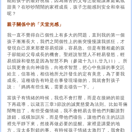
能給孩子的最好祝福，因為痛苦的父母怎麼能讓家庭氣氛
甜美？在吵吵鬧鬧的家裡成長，孩子怎能感到安全和幸福
呢？
親子關係中的「天堂光感」
我一直不覺得自己個性上有多大的問題，直到我的第一個
孩子漸漸長大，我們之間個性上的衝突慢慢讓我抓狂，才
發現自己原來那麼容易煩躁，容易急。但是有難相處的孩
子卻能給父母成長的機會。聖經說智慧人不輕易發怒，輕
易煩躁和發怒是因為智慧不夠（參箴十九11,廿九11）。所
以我更會去向神禱告，向祂求智慧，把心中焦躁的事交託
給主，信靠祂，相信祂所允許發生的定有美意，為了要我
成長。這種禱告有時是在事發現場做的，我就會對孩子
說：「媽媽有些生氣，需要去禱告一下。」
當孩子有情緒的時候，我也不會打壓，而是在接納的前提
下再疏導，以箴言三章3節說的誠實慈愛為法則。比如哥倆
鬧彆扭了，有些受傷情緒，我不會輕易去替他們判斷誰對
誰錯，或橫加訓斥，而是帶他們禱告，讓他們在主的話語
裡先平靜下來，然後再做必要的提醒。家裡是講愛的地
方，沒太多對錯的事。有時候孩子情緒太激烈了，我會勸