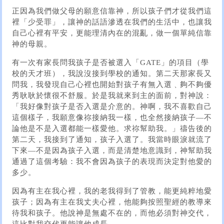
正因為我們做父母的願意信靠神，所以孩子們才從我們這
裡「少受罪」，讓神的話語滲透在我們的生活中，也讓我
自己心裡有平安，更能理清內在的混亂，做一個單純信靠
神的母親。
有一次有家長問我孩子是否被選入「GATE」的項目（學
校的天才班），我說沒接到學校的通知。第二天那家長又
問我，我發現自己心裡也開始對孩子有無入選﹑夠不夠優
秀耿耿於懷很不舒服。於是我就來到主的面前，對神說：
「我好像對孩子是否入選是介意的。神啊，我不喜歡自己
這個樣子，我願意像祢接納我一樣，也全然接納孩子—不
論他是不是入選都能一樣愛他。求祢幫助我。」禱告後的
第二天，我接到了通知，孩子入選了。我當時眼淚就流了
下來—不是因為孩子入選，而是清楚地意識到，神幫助我
通過了這個考驗：我不會因為孩子的表現而決定對他愛的
多少。
因為有主在我心裡，我的老我得到了管教，能更純粹地愛
孩子；因為有主在我丈夫心裡，他能夠按照聖經的教導來
待我和孩子。他說神是無處不在的，而他必須對神交代，
這比對我交代更能讓他成長。