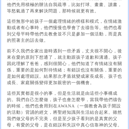
他們先用積極的辦法自我疏導，比如打球、畫畫、讀書，
等怒氣過了再來解決問題，那時候就更有效。
這些無形中給孩子一個處理情緒的榜樣和模式，在情緒激
動或者有心事時，他們慢慢也學會了去禱告等。他們也看
到父母平時帶他們去教會並不只是參加一個活動，而是真
的照著主的話去做。
前不久我們全家出遊時遇到一些矛盾，丈夫很不開心，後
來在愛的原則下想通了，就主動跟孩子道歉和溝通。孩子
因此理解了爸爸，感到很開心，他們知道了有情緒沒有關
係，重要的是如何對待情緒；有錯誤也沒有關係，重要的
是如何處理錯誤。結果那次矛盾就變成家長成長、孩子也
成長、家庭關係變得更加親密的一個機會。
這些其實都是很小的事，但是生活就是由這些小事構成
的。我們自己怎麼做，孩子也會怎麼學，當我帶他們禱告
的時候，他們也會用到在AWANA（一個教會為孩子開設
的活動）背誦的經文，將聖經知識與生活結合起來。雖然
我們做父母的不完美，但是至少孩子看到的是真實的父
母，有愛的父母，是在錯誤和失誤中真心信靠神的父母。