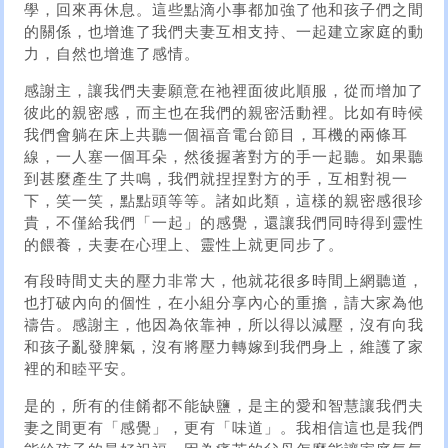
學，回來再休息。這些點滴小事都加強了他和孩子們之間
的關係，也增進了我們夫妻互相支持、一起建立家庭的動
力，自然也增進了感情。
感謝主，讓我們夫妻願意在祂裡面彼此順服，從而增加了
彼此的親密感，而主也在我們的親密活動裡。比如有時候
我們會躺在床上共聽一個福音電台節目，耳機的兩條耳
線，一人塞一個耳朵，然後握著對方的手一起聽。如果聽
到甚麼產生了共鳴，我們就捏捏對方的手，互相對視一
下，笑一笑，點點頭等等。諸如此類，這樣的親密感很珍
貴，不僅給我們「一起」的感覺，還讓我們同時得到靈性
的餵養，夫妻在心理上、靈性上就更同步了。
有段時間丈夫的壓力非常大，他就花很多時間上網聽道，
也打破內向的個性，在小組分享內心的重擔，請大家為他
禱告。感謝主，他因為依靠神，所以得以減壓，沒有向我
和孩子亂發脾氣，沒有將壓力轉嫁到我們身上，維護了家
裡的和睦平安。
是的，所有的佳餚都不能缺鹽，是主的愛和智慧讓我們夫
妻之間更有「感覺」，更有「味道」。我相信這也是我們