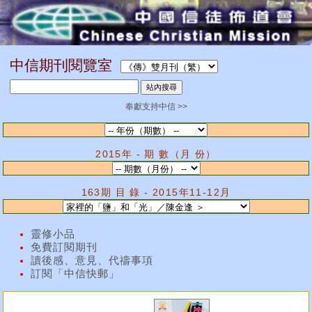
中信期刊閱覽室
奉獻支持中信 >>
2015年 - 期 數（月 份）
163期 目 錄 - 2015年11-12月
靈修小品
免費訂閱期刊
讀後感、意見、代禱事項
訂閱「中信快郵」