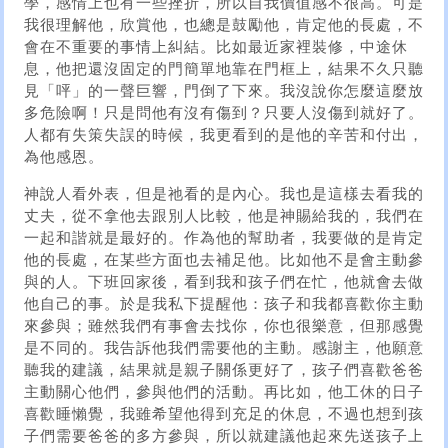
學，感情上也有一些挫折，所以自我價值感不很高。可是
我很理解他，欣賞他，也總是鼓勵他，肯定他的長處，不
會在不重要的事情上糾結。比如最近家裡裝修，中途休
息，他把還沒固定的門簡單地靠在門框上，結果不久只聽
見「呯」的一聲巨響，門倒了下來。我沒說你怎麼這麼放
多危險啊！只是問他有沒有傷到？只要人沒傷到就好了。
人都有失策失誤的時候，我更看到的是他的辛苦和付出，
為他感恩。
神說人看外表，但是祂看的是內心。我也是這樣去看我的
丈夫，從不拿他去跟別人比較，他是神賜給我的，我們在
一起和諧就是最好的。作為他的幫助者，我要做的是肯定
他的長處，在某些方面也去補足他。比如他不是會主動參
與的人。下班回家後，看到我和孩子們在忙，他就會去做
他自己的事。於是我私下提醒他：孩子和我都喜歡你主動
來參與；雖然我們有事會去找你，你也很樂意，但那感覺
是不同的。我告訴他我們需要他的主動。感謝主，他願意
聽我的建議，結果就是親子關係更好了，孩子們喜歡爸爸
主動關心他們，參與他們的活動。再比如，他工休的日子
喜歡睡懶覺，我雖希望他得到充足的休息，不過也想到孩
子們需要爸爸的多方參與，所以就建議他起來先送孩子上