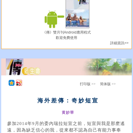
《傳》雙月刊Android應用程式
歡迎免費使用
詳細資訊>>
打印版 >>
简体版 >>
海外差傳：奇妙短宣
黄妙華
參加2014年9月的委內瑞拉短宣之前，短宣與我是那麽遙
遠，因為缺乏信心的我，從來都不認為自己有能力事奉