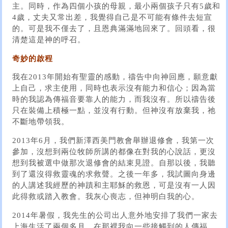
主。同時，作為四個小孩的母親，最小兩個孩子只有5歲和
4歲，丈夫又常出差，我覺得自己是不可能有條件去短宣
的。可是我不僅去了，且恩典滿滿地回來了。回頭看，很
清楚這是神的呼召。
奇妙的啟程
我在2013年開始有聖靈的感動，禱告中向神回應，願意獻
上自己，求主使用，同時也表示沒有能力和信心；因為當
時的我認為傳福音要靠人的能力，而我沒有。所以禱告後
只在裝備上積極一點，並沒有行動。但神沒有放棄我，祂
不斷地帶領我。
2013年6月，我們新澤西美門教會舉辦退修會，我第一次
參加，沒想到兩位牧師所講的都像在對我的心說話，更沒
想到我被選中做那次退修會的結束見證。自那以後，我聽
到了還沒得救靈魂的求救聲。之後一年多，我試圖向身邊
的人講述我經歷的神蹟和主耶穌的救恩，可是沒有一人因
此得救或踏入教會。我灰心喪志，但神明白我的心。
2014年暑假，我先生的公司出人意外地安排了我們一家去
上海生活了兩個多月。在那裡我向一些接觸到的人傳福