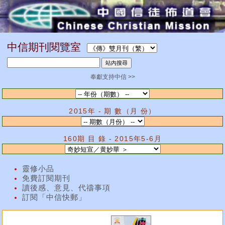
中信期刊閱覽室
奉獻支持中信 >>
2015年 - 期 數（月 份）
160期 目 錄 - 2015年5-6月
靈修小品
免費訂閱期刊
讀後感、意見、代禱事項
訂閱「中信快郵」