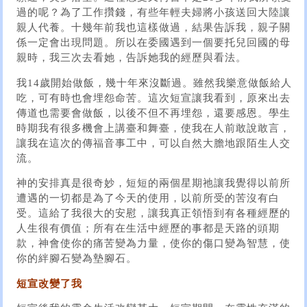
過的呢？為了工作攢錢，有些年輕夫婦將小孩送回大陸讓
親人代養。十幾年前我也這樣做過，結果告訴我，親子關
係一定會出現問題。所以在委國遇到一個要托兒回國的母
親時，我三次去看她，告訴她我的經歷與看法。
我14歲開始做飯，幾十年來沒斷過。雖然我樂意做飯給人
吃，可有時也會埋怨命苦。這次短宣讓我看到，原來出去
傳道也需要會做飯，以後不但不再埋怨，還要感恩。學生
時期我有很多機會上講臺和舞臺，使我在人前敢說敢言，
讓我在這次的傳福音事工中，可以自然大膽地跟陌生人交
流。
神的安排真是很奇妙，短短的兩個星期祂讓我覺得以前所
遭遇的一切都是為了今天的使用，以前所受的苦沒有白
受。這給了我很大的安慰，讓我真正領悟到有各種經歷的
人生很有價值；所有在生活中經歷的事都是天路的頭期
款，神會使你的痛苦變為力量，使你的傷口變為智慧，使
你的絆腳石變為墊腳石。
短宣改變了我