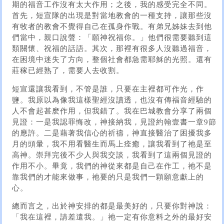
期的福音工作沒有太大作用；之後，我的感受完全不同。
首先，短宣隊的出現是對當地教會的一種支持，讓那些沒
有牧者的教會不覺得自己在孤身作戰。有弟兄姊妹去到他
們當中，親口說聲：「願神祝福你。」他們很需要聽到這
類關懷、祝福的話語。其次，那裡有很多人沒聽過福音，
在困境中迷失了方向，整個社會都急需耶穌的光照。還有
莊稼已經熟了，需要人去收割。
短宣還讓我看到，不管是誰，只要在主裡都可作光，作
鹽。我原以為像我這樣聖經沒讀透，也沒有傳福音經驗的
人不會起甚麽作用，但我錯了。我在巴城教會分享了兩個
見證：一是我認罪悔改，神接納我，見證約翰壹書一章9節
的應許。二是藉著我信心的祈禱，神直接醫治了困擾我多
月的頭暈，我不用看醫生而馬上痊癒，讓我看到了祂是至
高神。崇拜完後不少人與我交談，我看到了這兩個見證的
作用不小。畢竟，我們的神從來都是自己在作工，祂不是
靠我們的才能來做事，祂要的只是我們一顆願意獻上的
心。
總而言之，出於神安排的都是最美好的，只要你對神說：
「我在這裡，請差遣我。」祂一定有你意料之外的最好安