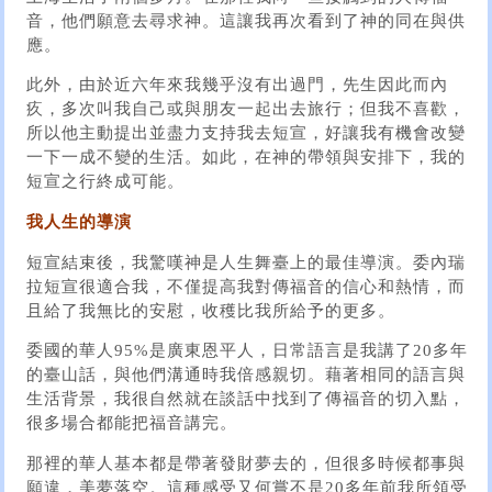
音，他們願意去尋求神。這讓我再次看到了神的同在與供
應。
此外，由於近六年來我幾乎沒有出過門，先生因此而內
疚，多次叫我自己或與朋友一起出去旅行；但我不喜歡，
所以他主動提出並盡力支持我去短宣，好讓我有機會改變
一下一成不變的生活。如此，在神的帶領與安排下，我的
短宣之行終成可能。
我人生的導演
短宣結束後，我驚嘆神是人生舞臺上的最佳導演。委內瑞
拉短宣很適合我，不僅提高我對傳福音的信心和熱情，而
且給了我無比的安慰，收穫比我所給予的更多。
委國的華人95%是廣東恩平人，日常語言是我講了20多年
的臺山話，與他們溝通時我倍感親切。藉著相同的語言與
生活背景，我很自然就在談話中找到了傳福音的切入點，
很多場合都能把福音講完。
那裡的華人基本都是帶著發財夢去的，但很多時候都事與
願違，美夢落空。這種感受又何嘗不是20多年前我所領受