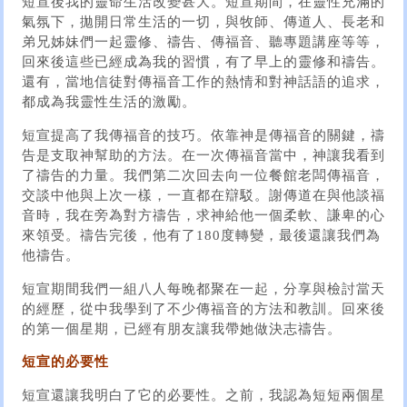
短宣後我的靈命生活改變甚大。短宣期間，在靈性充滿的
氣氛下，拋開日常生活的一切，與牧師、傳道人、長老和
弟兄姊妹們一起靈修、禱告、傳福音、聽專題講座等等，
回來後這些已經成為我的習慣，有了早上的靈修和禱告。
還有，當地信徒對傳福音工作的熱情和對神話語的追求，
都成為我靈性生活的激勵。
短宣提高了我傳福音的技巧。依靠神是傳福音的關鍵，禱
告是支取神幫助的方法。在一次傳福音當中，神讓我看到
了禱告的力量。我們第二次回去向一位餐館老闆傳福音，
交談中他與上次一樣，一直都在辯駁。謝傳道在與他談福
音時，我在旁為對方禱告，求神給他一個柔軟、謙卑的心
來領受。禱告完後，他有了180度轉變，最後還讓我們為
他禱告。
短宣期間我們一組八人每晚都聚在一起，分享與檢討當天
的經歷，從中我學到了不少傳福音的方法和教訓。回來後
的第一個星期，已經有朋友讓我帶她做決志禱告。
短宣的必要性
短宣還讓我明白了它的必要性。之前，我認為短短兩個星