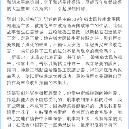
和胡永平總策劃，查干和趙曼萍導演，歷經五年集體編導
的大型聖劇《以斯帖》，引起強烈回應。
聖劇《以斯帖記》記述的是主前539年猶太民族南北兩國
相繼淪亡後，被擄之民在波斯過著國破家亡的生活。這個
故事發生在書珊城，亞哈隨魯王當政，以斯帖被召進波斯
王宮，定為王后，她在猶大民族生死攸關之時，與奸臣哈
曼展開了殊死的較量，不顧個人安危，牢記養父末底改之
言：「焉知妳得了王后的位分不是為現今的機會嗎？」
（斯四14）末底改代表正義，持守信仰，帶領猶太民族禱
告，信靠上帝，告訴以斯帖進諫君王，戳穿哈曼的謊言。
期間，神動工感動亞哈隨魯王夜讀史書，得知末底改為救
命恩人，使以斯帖進諫大獲成功。最終佞臣哈曼卻將自己
掛在為末底改所預備的木架上。
這部聖劇的誕生雖歷經艱辛，但當中所觸摸到的神的愛，
卻是其他人所不能感受到的。劇本改到第五稿的時候，我
有些猶豫，不敢寫了，因為獻祭要獻最好的。所以我非常
慎重地花了一年時間查考聖經，查考西方教會音樂史，膽
戰心驚地在禱告中不斷領悟。劇本寫出後，沒有專業的演
員，在教會中招募了一些弟兄姊妹，後來都沒有堅持下