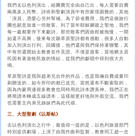
我們去以色列演出，組團費完全由自己出，每人需要自費
兩萬多人民幣。詩班和聖劇演員中有些家境困難的，其他
「演員」憑愛心另外幫補。為了節省費用，我們這個旅行
團也願意加進一些散客。到了當年耶穌腳蹤之聖地，我們
每一處都要停下來獻詩。那些散客們因旅程被拖慢，一開
始還不高興，後來每次聽草原聖詩都有感動，很多人自動
加入到演出行列。回國後，他們還與我們保持著聯繫，其
中有些還開始去教會並作見證。不僅是遊客，當地猶太居
民因有著遊牧民族的情結，從我們的獻唱中得到很大共
鳴。
草原聖詩是我與趙弟兄合作的作品，也是我倆自費成量印
刷贈送的，如今所印的都已送完。當然還有不斷索取的，
因為內蒙周邊很多教會也同時用此詩本讚美神。我們正在
將簡譜本轉成五線譜本，這樣能更好地與外面交流。我們
也需要主內弟兄姊妹們為此代禱。
三、大型聖劇《以斯帖》
去以色列演出之行中，最值得一提的是，以色列旅遊部門
特別提供劇場，上演了由我作曲和監製，教會同工趙一忠