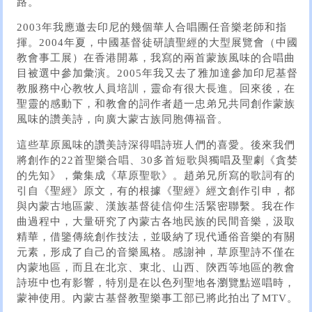
路。
2003年我應邀去印尼的幾個華人合唱團任音樂老師和指
揮。2004年夏，中國基督徒研讀聖經的大型展覽會（中國
教會事工展）在香港開幕，我寫的兩首蒙族風味的合唱曲
目被選中參加彙演。2005年我又去了雅加達參加印尼基督
教服務中心教牧人員培訓，靈命有很大長進。回來後，在
聖靈的感動下，和教會的詞作者趙一忠弟兄共同創作蒙族
風味的讚美詩，向廣大蒙古族同胞傳福音。
這些草原風味的讚美詩深得唱詩班人們的喜愛。後來我們
將創作的22首聖樂合唱、30多首短歌與獨唱及聖劇《貪婪
的先知》，彙集成《草原聖歌》。趙弟兄所寫的歌詞有的
引自《聖經》原文，有的根據《聖經》經文創作引申，都
與內蒙古地區蒙、漢族基督徒信仰生活緊密聯繫。我在作
曲過程中，大量研究了內蒙古各地民族的民間音樂，汲取
精華，借鑒傳統創作技法，並吸納了現代通俗音樂的有關
元素，形成了自己的音樂風格。感謝神，草原聖詩不僅在
內蒙地區，而且在北京、東北、山西、陝西等地區的教會
詩班中也有影響，特別是在以色列聖地各瀏覽點巡唱時，
蒙神使用。內蒙古基督教聖樂事工部已將此拍出了MTV。