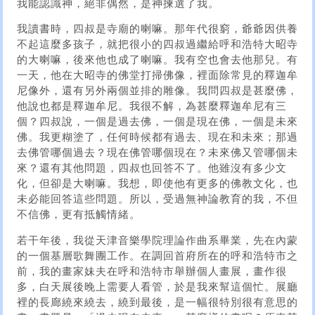
我能認識神，絕非偶然，是神揀選了我。
我讀書時，四叔是寺廟的喇嘛。那年代很窮，爺爺因供養
不起這麼多孩子，就把很小的四叔過繼給呼和浩特大昭寺
的大喇嘛，後來他也成了喇嘛。我有空也會去他那兒。有
一天，他在大昭寺的佛堂打掃佛像，裡面除常見的釋迦牟
尼像外，還有另外兩個並排的雕像。我問四叔是甚麼佛，
他說也都是釋迦牟尼。我很不解，為甚麼釋迦牟尼有三
個？四叔說，一個是過去佛，一個是現在佛，一個是未來
佛。我更糊塗了，任何時候都有過去、現在和未來；那過
去佛管哪個過去？現在佛管哪個現在？未來佛又管哪個未
來？還有其他問題，四叔也回答不了。他雖沒有多少文
化，但卻是大喇嘛。我想，即使他有更多的佛教文化，也
未必能回答這些問題。所以，受過無神論教育的我，不但
不信佛，更有抵觸情緒。
若干年後，我從天津音樂學院理論作曲系畢業，先在內蒙
的一個基層歌舞團工作。在調回首府所在的呼和浩特市之
前，我的畫家妹夫在呼和浩特市舉辦個人畫展，畫作很
多，白天展後晚上需要人看管，於是我來幫這個忙。展廳
裡的長廊繞來繞去，繞到最後，是一幅很特別很有意思的