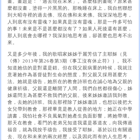
畫。畫題是：「過去現在未來」。甚麼樣的畫呢？原來甚
麼都沒畫，塗得一片黑黑的。那晚睡在床上，我自然聯想
到大昭寺裡的過去佛、現在佛和未來佛。我深深地思考，
人到底有沒有靈魂？如果真是沒有靈魂，那是一件多可怕
的事！未來是不是甚麼都沒有了？如果人死後還有甚麼，
那人到底會去哪裡？我深刻地思考過，卻甚麼也思考不出
來。
又是多少年後，我的歌唱家姊姊于麗芳信了主耶穌（見
《傳》2013年第26卷第3期《事工沒有休止符》）。我不
知道她信的是對還是錯。但在我父親病重的時候，我就注
意著她作為基督徒對生命的態度，對父親又採用甚麼方
法。她就是禱告，她所在的教會詩班也在誠心地為父親的
健康祈禱。父親還是離開了人間，我們自然都很傷心，姊
姊還問主為甚麼不救我們的父親。後來姊姊邀請我到教
會，去她的詩班。我去那裡除了姊姊邀請，也想以後把大
女兒帶到教會，那裡畢竟是教人從善的地方；她正在中學
讀書，我怕社會不良風氣對她產生負面影響，將她帶壞。
那天在教會，看門的老弟兄知道我還是慕道友，向我傳過
福音，就為我按手禱告，我接受了耶穌。基於以往有關過
去、現在和未來的兩次經歷，以及因此而有的人生思考，