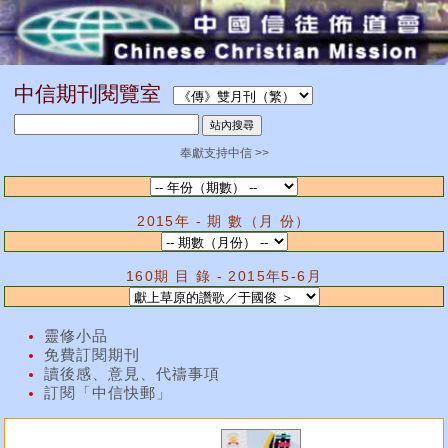
中信期刊閱覽室
奉獻支持中信 >>
2015年 - 期 數（月 份）
160期 目 錄 - 2015年5-6月
靈修小品
免費訂閱期刊
讀後感、意見、代禱事項
訂閱「中信快郵」