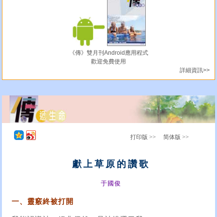
《傳》雙月刊Android應用程式
歡迎免費使用
詳細資訊>>
打印版 >>
简体版 >>
獻上草原的讚歌
于國俊
一、靈竅終被打開