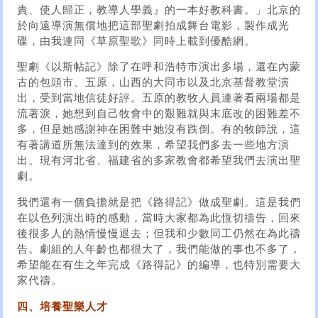
責、使人歸正，教導人學義』的一本好教科書。」北京的
於向遠導演無償地把這部聖劇拍成舞台電影，製作成光
碟，由我連同《草原聖歌》同時上載到優酷網。
聖劇《以斯帖記》除了在呼和浩特市演出多場，還在內蒙
古的包頭市、五原，山西的大同市以及北京基督教堂演
出，受到當地信徒好評。五原的教牧人員連著看兩場都是
流著淚，她想到自己牧會中的艱難就與末底改的困難差不
多，但是她感謝神在困難中她沒有跌倒。有的牧師說，這
有著講道所無法達到的效果，希望我們多去一些地方演
出。現有河北省、福建省的多家教會都希望我們去演出聖
劇。
我們還有一個負擔就是把《路得記》做成聖劇。這是我們
在以色列演出時的感動，當時大家都為此恆切禱告，回來
後很多人的熱情慢慢退去；但我和少數同工仍然在為此禱
告。劇組的人年齡也都很大了，我們能做的事也不多了，
希望能在有生之年完成《路得記》的編導，也特別需要大
家代禱。
四、培養聖樂人才