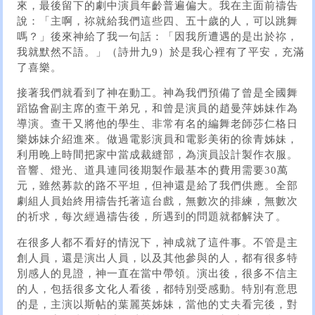
來，最後留下的劇中演員年齡普遍偏大。我在主面前禱告
說：「主啊，祢就給我們這些四、五十歲的人，可以跳舞
嗎？」後來神給了我一句話：「因我所遭遇的是出於祢，
我就默然不語。」（詩卅九9）於是我心裡有了平安，充滿
了喜樂。
接著我們就看到了神在動工。神為我們預備了曾是全國舞
蹈協會副主席的查干弟兄，和曾是演員的趙曼萍姊妹作為
導演。查干又將他的學生、非常有名的編舞老師莎仁格日
樂姊妹介紹進來。做過電影演員和電影美術的徐青姊妹，
利用晚上時間把家中當成裁縫部，為演員設計製作衣服。
音響、燈光、道具連同後期製作最基本的費用需要30萬
元，雖然募款的路不平坦，但神還是給了我們供應。全部
劇組人員始終用禱告托著這台戲，無數次的排練，無數次
的祈求，每次經過禱告後，所遇到的問題就都解決了。
在很多人都不看好的情況下，神成就了這件事。不管是主
創人員，還是演出人員，以及其他參與的人，都有很多特
別感人的見證，神一直在當中帶領。演出後，很多不信主
的人，包括很多文化人看後，都特別受感動。特別有意思
的是，主演以斯帖的葉麗英姊妹，當他的丈夫看完後，對