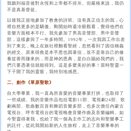
我聽到福音後對永恆和上帝都不排斥。但嚴格來說，我仍
不是真基督徒。
以後我正規地參加了教會的詩班。沒有真正信主的我，心
裡自然更多的是驕傲。剛開始時還冷眼觀看，覺得他們在
音樂方面根本不行。我先參加了男高音聲部、男中音聲
部，這樣參與了一年多時間。1992年，一次我因工作出差
到了東北，晚上在旅社裡翻看聖經，忽然看到了因信稱義
的經文。原來得救是本乎恩也因著信，並不是靠自己的修
養從善而賺來的，而是神的恩典，是白白賜給我們的，我
們只要憑著信就能得到。這是多麼美好的事！當時聖靈一
下子開了我的靈竅，我特別地感恩。
二、創作《草原聖歌》
自大學畢業，我一直為所喜愛的音樂事業打拼，也取得了
一些成績。我的音樂作品包括電影11部、電視劇24部、歌
劇兩部、歌曲數百首和舞蹈音樂多部，也多次擔任內蒙古
電視台、呼市電視台的電視晚會音樂作曲及音樂編輯。如
今聖靈得著我，也給了我一個為主作工的志向和聖樂事工
的託付，從此我開始新的人生旅程，走上了音樂事奉的