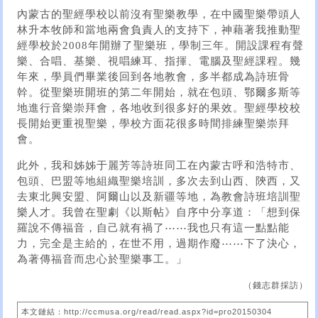
內蒙古的聖經學校以前沒有聖樂教學，在中國聖樂帶頭人
林升本牧師和當地兩會負責人的支持下，神藉著我推動聖
經學校於2008年開辦了聖樂班，學制三年。開設課程有聲
樂、合唱、基樂、視唱練耳、指揮、電腦及聖經課程。幾
年來，學員們畢業後回到各地教會，多半都成為詩班骨
幹。從聖樂班開班的第二年開始，就在包頭、鄂爾多斯等
地進行音樂崇拜會，各地收到很多好的果效。聖經學校校
長開始更重視聖樂，學校方面花很多時間排練聖樂崇拜
會。
此外，我和姊姊于麗芳等詩班同工在內蒙古呼和浩特市、
包頭、巴盟等地組織聖樂培訓，多次去到山西、陝西，又
去東北興安盟、阿爾山以及新疆等地，為教會詩班培訓聖
樂人才。我曾在聖劇《以斯帖》自序中分享道：「想到保
羅說不傳福音，自己就有禍了⋯⋯我也只有這一點點能
力，完全是主給的，在世不用，過期作廢⋯⋯下了決心，
為著傳福音而忠心於聖樂事工。」
（錢志群採訪）
本文鏈結：http://ccmusa.org/read/read.aspx?id=pro20150304