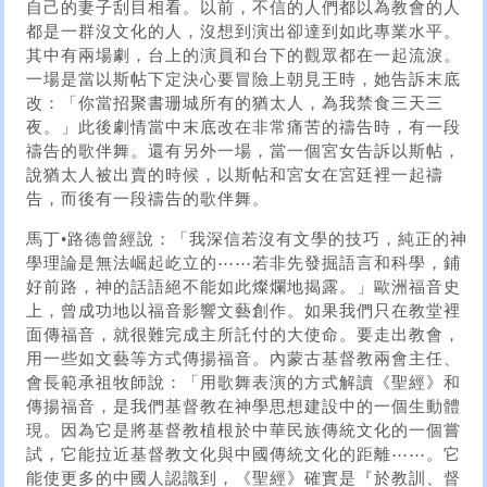
自己的妻子刮目相看。以前，不信的人們都以為教會的人
都是一群沒文化的人，沒想到演出卻達到如此專業水平。
其中有兩場劇，台上的演員和台下的觀眾都在一起流淚。
一場是當以斯帖下定決心要冒險上朝見王時，她告訴末底
改：「你當招聚書珊城所有的猶太人，為我禁食三天三
夜。」此後劇情當中末底改在非常痛苦的禱告時，有一段
禱告的歌伴舞。還有另外一場，當一個宮女告訴以斯帖，
說猶太人被出賣的時候，以斯帖和宮女在宮廷裡一起禱
告，而後有一段禱告的歌伴舞。
馬丁•路德曾經說：「我深信若沒有文學的技巧，純正的神
學理論是無法崛起屹立的⋯⋯若非先發掘語言和科學，鋪
好前路，神的話語絕不能如此燦爛地揭露。」歐洲福音史
上，曾成功地以福音影響文藝創作。如果我們只在教堂裡
面傳福音，就很難完成主所託付的大使命。要走出教會，
用一些如文藝等方式傳揚福音。內蒙古基督教兩會主任、
會長範承祖牧師說：「用歌舞表演的方式解讀《聖經》和
傳揚福音，是我們基督教在神學思想建設中的一個生動體
現。因為它是將基督教植根於中華民族傳統文化的一個嘗
試，它能拉近基督教文化與中國傳統文化的距離⋯⋯。它
能使更多的中國人認識到，《聖經》確實是『於教訓、督