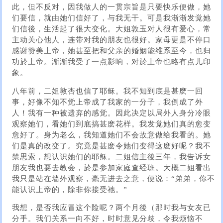
此，但不反对，因我做人的一贯宗旨是只要快乐便做，她
们要信，就由她们信好了，与我无干。可是我渐渐发觉她
们信後，生活起了很大变化。大姐敦玉对人很有爱心，常
主动关心他人，连带对我的朋友也很好。家母更是不停口
感谢赞美上帝，她甚至把和父亲的婚姻能维系至今，也归
功於上帝。渐渐我受了一点影响，对於上帝也略有点儿印
象。
八年前，二姐敦杏也信了耶稣。我不知到底是甚麽一回
事，好像不知不觉上帝成了我家的一分子，我倒成了外
人！我有一种被遗弃的感觉。因此决定以局外人身分冷眼
观察她们，看她们到底搞甚麽花样。我发觉她们真的愈变
愈好了。身为老么，我知道她们不会故意做给我看的。她
们是真的改变了。究竟是甚麽令她们变得这麽好呢？我不
禁思索，想认识她们的耶稣。二姐信主後三年，我告诉女
朋友我也要去教会，於是参加家庭查经班。大概二姐看出
我只是站在墙外观察，毫无进去之意，便说：“弟弟，你不
能认识上帝的，除非你接受祂。”
我想，是否我应冒这个险呢？两个月後（那时我与女友已
分手。我们关系一向不好，时时意见分歧，令我烦恼不