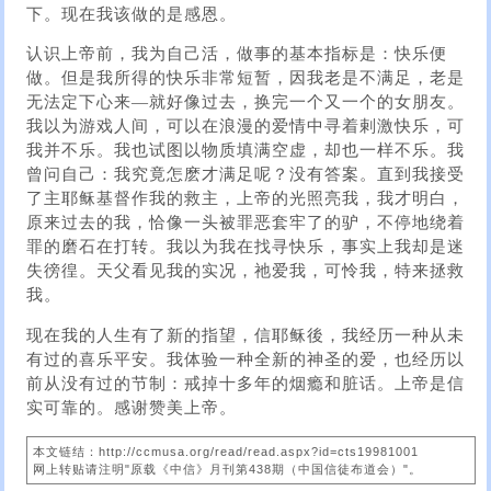
下。现在我该做的是感恩。
认识上帝前，我为自己活，做事的基本指标是：快乐便
做。但是我所得的快乐非常短暂，因我老是不满足，老是
无法定下心来—就好像过去，换完一个又一个的女朋友。
我以为游戏人间，可以在浪漫的爱情中寻着剌激快乐，可
我并不乐。我也试图以物质填满空虚，却也一样不乐。我
曾问自己：我究竟怎麽才满足呢？没有答案。直到我接受
了主耶稣基督作我的救主，上帝的光照亮我，我才明白，
原来过去的我，恰像一头被罪恶套牢了的驴，不停地绕着
罪的磨石在打转。我以为我在找寻快乐，事实上我却是迷
失徬徨。天父看见我的实况，祂爱我，可怜我，特来拯救
我。
现在我的人生有了新的指望，信耶稣後，我经历一种从未
有过的喜乐平安。我体验一种全新的神圣的爱，也经历以
前从没有过的节制：戒掉十多年的烟瘾和脏话。上帝是信
实可靠的。感谢赞美上帝。
本文链结：http://ccmusa.org/read/read.aspx?id=cts19981001
网上转贴请注明"原载《中信》月刊第438期（中国信徒布道会）"。