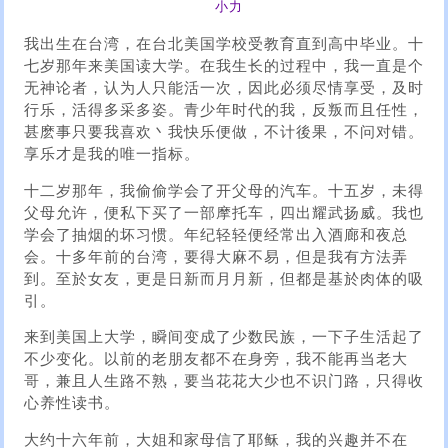
小力
我出生在台湾，在台北美国学校受教育直到高中毕业。十
七岁那年来美国读大学。在我生长的过程中，我一直是个
无神论者，认为人只能活一次，因此必须尽情享受，及时
行乐，活得多采多姿。青少年时代的我，反叛而且任性，
甚麽事只要我喜欢丶我快乐便做，不计後果，不问对错。
享乐才是我的唯一指标。
十二岁那年，我偷偷学会了开父母的汽车。十五岁，未得
父母允许，便私下买了一部摩托车，四出耀武扬威。我也
学会了抽烟的坏习惯。年纪轻轻便经常出入酒廊和夜总
会。十多年前的台湾，要得大麻不易，但是我有方法弄
到。至於女友，更是日新而月月新，但都是基於肉体的吸
引。
来到美国上大学，瞬间变成了少数民族，一下子生活起了
不少变化。以前的老朋友都不在身旁，我不能再当老大
哥，兼且人生路不熟，要当花花大少也不识门路，只得收
心养性读书。
大约十六年前，大姐和家母信了耶稣，我的兴趣并不在