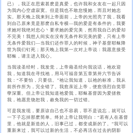
已），我正在思索甚麽是真爱，也许我和女友在一起只因
为我内心空虚寂寞。但是我也不敢怠慢她，而且对她忠
实。那天晚上我来到上帝面前，上帝的光照亮了我，我看
到自己原来竟是那麽自私专横—我的爱是有条件的，我要
求她对我绝对忠心丶要求她的爱完美，然而我自己的爱却
不完美！我想人间实在没有无条件和完美的爱，只有上帝
无条件爱我们—当我们还作罪人的时候，神子基督耶稣降
世为我们钉死；那天晚上我第一次对上帝说：我愿意接受
耶稣，请主进入我心。
当我读圣经时，我发觉，上帝藉圣经向我说话，祂欢迎
我，知道我在寻找祂，用马可福音第五章第卅六节告诉
我：“不要怕，只要信。”祂让我知道，以祂的标准，我从
前所作所为，完全错了。我愈亲近上帝，便愈强烈自觉罪
孽深重。但上帝让我知道祂爱我，耶稣基督因为爱拯救
我，祂愿意饶恕我，赦免我的一切过错。
可是我发现，要原谅自己也不容易，罪不是说忘，就可以
一下子忘掉那麽简单。终於上帝让我明白：“若有人在基督
里，他就是新造的人，旧事已过，都变成新的了。”我可以
重新来过，我可以过新的生活，不必再活在过去的阴影