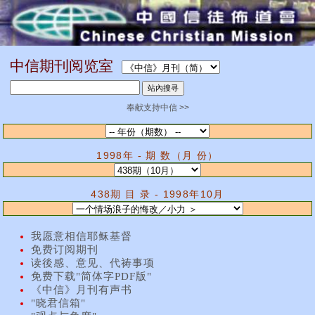
中信期刊阅览室
奉献支持中信 >>
1998年 - 期 数（月 份）
438期 目 录 - 1998年10月
我愿意相信耶稣基督
免费订阅期刊
读後感、意见、代祷事项
免费下载"简体字PDF版"
《中信》月刊有声书
"晓君信箱"