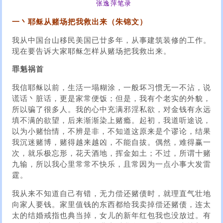
张逸萍笔录
一丶耶稣从赌场把我救出来（朱锦文）
我从中国台山移民美国已廿多年，从事建筑装修的工作。
现在要告诉大家耶稣怎样从赌场把我救出来。
罪魁祸首
我信耶稣以前，生活一塌糊涂，一般坏习惯无一不沾，说
谎话丶脏话，更是家常便饭；但是，我有个老实的外貌，
所以骗了很多人。我的心中充满邪淫私欲，对金钱有永远
填不满的欲望，后来渐渐染上赌瘾。起初，我道听途说，
以为小赌怡情，不辨是非，不知道这原来是个谬论，结果
我沉迷赌博，赌得越来越凶，不能自拔。偶然，难得赢一
次，就乐极忘形，花天酒地，挥金如土；不过，所谓十赌
九输，所以我心里常常不快乐，且常因为一点小事大发雷
霆。
我从来不知道自己有错，无力偿还赌债时，就理直气壮地
向家人要钱。家里值钱的东西都给我卖掉偿还赌债，连太
太的结婚戒指也典当掉，女儿的新年红包我也没放过。有