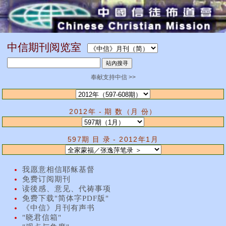
中信期刊阅览室
奉献支持中信 >>
2012年 - 期 数（月 份）
597期 目 录 - 2012年1月
我愿意相信耶稣基督
免费订阅期刊
读後感、意见、代祷事项
免费下载"简体字PDF版"
《中信》月刊有声书
"晓君信箱"