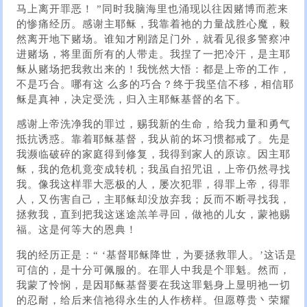
马上离开罪恶！ ”同时我脑海里也涌现以往因赌博而惹来
的惨痛经历。感谢主耶稣，我靠着祂的力量战胜心魔，毅
然离开地下赌场。谁知才刚踏足门外，就看见很多警察冲
进赌场，将里面所有的人带走。我捏了一把冷汗，是主耶
稣从赌场把我救出来的！我恍然大悟：都是上帝的工作，
不是巧合。哪有这 么多的巧合？终于我坚信不移，相信耶
稣是真神，决定受洗，归入主耶稣基督的名下。
感谢上帝洗净我的罪过，赐我新的生命，给我力量和勇气
抵抗诱惑。靠着耶稣基督，我从前的坏习惯都戒了。先是
我濒临破碎的家庭得到修复，我得到家人的原谅。因主耶
稣，我的危机竟变成转机；我虽自招咒诅，上帝仍然寻找
我。像我这样罪大恶极的人，屡次犯罪，得罪上帝，得罪
人，又伤害自己，主耶稣却没放弃我；反而不断寻找我，
拯救我，直到把我这迷途羔羊寻回，做祂的儿女，蒙祂赐
福。这是何等大的恩典！
我的经历正是：“ ‘基督耶稣降世，为要拯救罪人。’这话是
可信的，是十分可佩服的。在罪人中我是个罪魁。然而，
我蒙了怜悯，是因耶稣基督要在我这罪魁身上显明祂一切
的忍耐，给后来信祂得永生的人作榜样。但愿尊贵丶荣耀