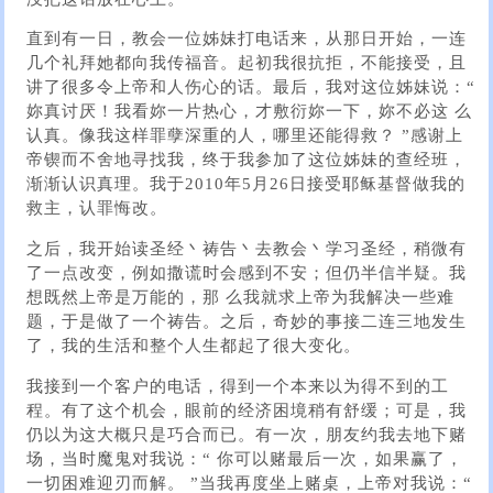
直到有一日，教会一位姊妹打电话来，从那日开始，一连
几个礼拜她都向我传福音。起初我很抗拒，不能接受，且
讲了很多令上帝和人伤心的话。最后，我对这位姊妹说：“
妳真讨厌！我看妳一片热心，才敷衍妳一下，妳不必这 么
认真。像我这样罪孽深重的人，哪里还能得救？ ”感谢上
帝锲而不舍地寻找我，终于我参加了这位姊妹的查经班，
渐渐认识真理。我于2010年5月26日接受耶稣基督做我的
救主，认罪悔改。
之后，我开始读圣经丶祷告丶去教会丶学习圣经，稍微有
了一点改变，例如撒谎时会感到不安；但仍半信半疑。我
想既然上帝是万能的，那 么我就求上帝为我解决一些难
题，于是做了一个祷告。之后，奇妙的事接二连三地发生
了，我的生活和整个人生都起了很大变化。
我接到一个客户的电话，得到一个本来以为得不到的工
程。有了这个机会，眼前的经济困境稍有舒缓；可是，我
仍以为这大概只是巧合而已。有一次，朋友约我去地下赌
场，当时魔鬼对我说：“ 你可以赌最后一次，如果赢了，
一切困难迎刃而解。 ”当我再度坐上赌桌，上帝对我说：“