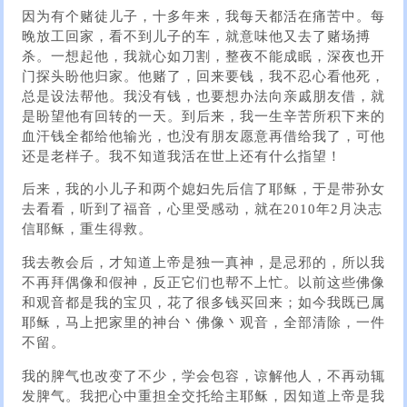
因为有个赌徒儿子，十多年来，我每天都活在痛苦中。每
晚放工回家，看不到儿子的车，就意味他又去了赌场搏
杀。一想起他，我就心如刀割，整夜不能成眠，深夜也开
门探头盼他归家。他赌了，回来要钱，我不忍心看他死，
总是设法帮他。我没有钱，也要想办法向亲戚朋友借，就
是盼望他有回转的一天。到后来，我一生辛苦所积下来的
血汗钱全都给他输光，也没有朋友愿意再借给我了，可他
还是老样子。我不知道我活在世上还有什么指望！
后来，我的小儿子和两个媳妇先后信了耶稣，于是带孙女
去看看，听到了福音，心里受感动，就在2010年2月决志
信耶稣，重生得救。
我去教会后，才知道上帝是独一真神，是忌邪的，所以我
不再拜偶像和假神，反正它们也帮不上忙。以前这些佛像
和观音都是我的宝贝，花了很多钱买回来；如今我既已属
耶稣，马上把家里的神台丶佛像丶观音，全部清除，一件
不留。
我的脾气也改变了不少，学会包容，谅解他人，不再动辄
发脾气。我把心中重担全交托给主耶稣，因知道上帝是我