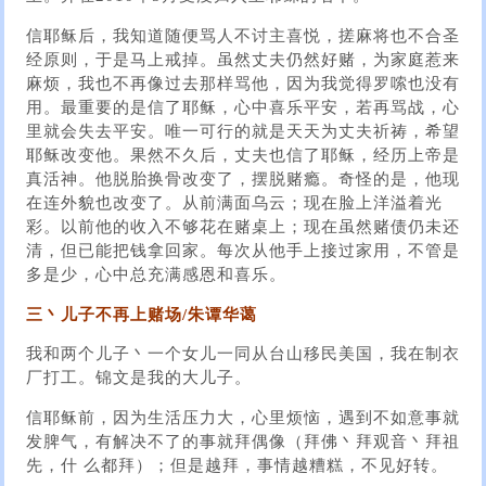
信耶稣后，我知道随便骂人不讨主喜悦，搓麻将也不合圣
经原则，于是马上戒掉。虽然丈夫仍然好赌，为家庭惹来
麻烦，我也不再像过去那样骂他，因为我觉得罗嗦也没有
用。最重要的是信了耶稣，心中喜乐平安，若再骂战，心
里就会失去平安。唯一可行的就是天天为丈夫祈祷，希望
耶稣改变他。果然不久后，丈夫也信了耶稣，经历上帝是
真活神。他脱胎换骨改变了，摆脱赌瘾。奇怪的是，他现
在连外貌也改变了。从前满面乌云；现在脸上洋溢着光
彩。以前他的收入不够花在赌桌上；现在虽然赌债仍未还
清，但已能把钱拿回家。每次从他手上接过家用，不管是
多是少，心中总充满感恩和喜乐。
三丶儿子不再上赌场/朱谭华蔼
我和两个儿子丶一个女儿一同从台山移民美国，我在制衣
厂打工。锦文是我的大儿子。
信耶稣前，因为生活压力大，心里烦恼，遇到不如意事就
发脾气，有解决不了的事就拜偶像（拜佛丶拜观音丶拜祖
先，什 么都拜）；但是越拜，事情越糟糕，不见好转。