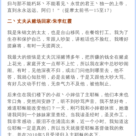
归与那不能朽坏丶不能看见丶永世的君王丶独一的上帝，
直到永永远远。阿们！ ”（提摩太前书一15至17）
二丶丈夫从赌场回家/朱李红霞
我是朱锦文的太太，也是台山移民，在餐馆打工。我为了
生存和保护自己，常跟人吵架，讲粗话也不脸红。我嗜好
搓麻将，有时一天搓两次。
我最大的烦恼是丈夫沉溺赌博多年，把所赚的钱全在赌桌
上花光，家庭开支一点帮不上忙，所以我在家中总吵吵闹
闹。有时，见他深夜不归，或出门问他到哪里去，他不
答，我就心知肚明，必是去赌场，于是又跟他大吵大骂。
有好几次动手打他，无奈气力不及他，被他制止。
后来住在我们楼下的小叔丶小婶信了主耶稣，他们本来也
常口角，突然间安静了，听不到吵骂声音。我不禁好奇，
难道耶稣能改变他们？一天，刚巧我和小婶都休班，她邀
请我同到一个姊妹家里查经。当我读圣经时，圣灵作工，
我非常感动，眼泪不住涌流出来，近一个小时。我知道这
位耶稣一定是真的，所以当天就接受耶稣基督做我的救
主。并在2010年5月受浸归入主耶稣的名下。