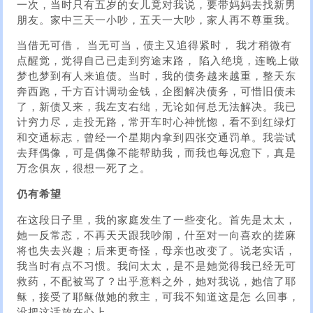
一次，当时只有五岁的女儿竟对我说，要带妈妈去找新男
朋友。家中三天一小吵，五天一大吵，家人再不尊重我。
当借无可借， 当无可当，债主又追得紧时， 我才稍微有
点醒觉，觉得自己已走到穷途末路， 陷入绝境，连晚上做
梦也梦到有人来追债。当时，我的债务越来越重，整天东
奔西跑，千方百计调动金钱，企图解决债务，可惜旧债未
了，新债又来，我左支右绌，无论如何总无法解决。我已
计穷力尽，走投无路，常开车时心神恍惚，看不到红绿灯
和交通标志，曾经一个星期内拿到四张交通罚单。我尝试
去拜偶像，可是偶像不能帮助我，而我也每况愈下，真是
万念俱灰，很想一死了之。
仍有希望
在这段日子里，我的家庭发生了一些变化。首先是太太，
她一反常态，不再天天跟我吵闹，什至对一向喜欢的搓麻
将也失去兴趣；后来更奇怪，母亲也改变了。说老实话，
我当时有点不习惯。我问太太，是不是她觉得我已经无可
救药，不配被骂了？出乎意料之外，她对我说，她信了耶
稣，接受了耶稣做她的救主，可我不知道这是怎 么回事，
没把这话放在心上。