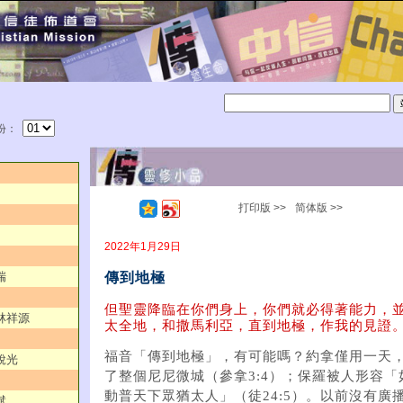
份：
打印版 >>
简体版 >>
2022年1月29日
傳到地極
瑞
但聖靈降臨在你們身上，你們就必得著能力，
／林祥源
太全地，和撒馬利亞，直到地極，作我的見證。（
福音「傳到地極」，有可能嗎？約拿僅用一天
銳光
了整個尼尼微城（參拿3:4）；保羅被人形容
動普天下眾猶太人」（徒24:5）。以前沒有廣
斌