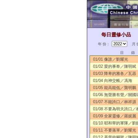
每日靈修小品
年 份：
月 
目 錄
01/01 像誰／劉耀光
01/02 愛的事奉／陳明斌
01/03 降卑的雅各／瓦器
01/04 向神交帳／馮海
01/05 能高能低／龔明鵬
01/06 無聲勝有聲／關國
01/07 不能誇口／林祥源
01/08 不要為明天誇口
01/09 全家靈修／羅妮麗
01/10 耶和華的軍隊／劉
01/11 不要落單／劉耀光
01/12 基督的腳蹤／陳明