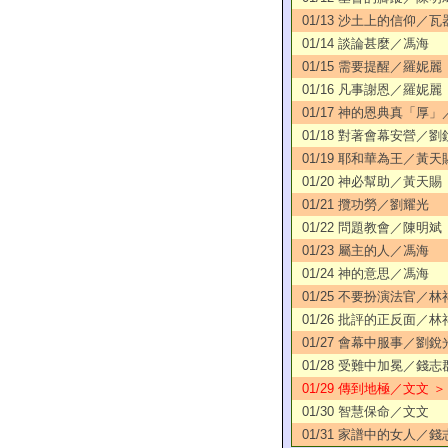
01/13 沙土上的信仰／瓦
01/14 談論甚麼／馮海
01/15 需要提醒／羅妮麗
01/16 凡事謝恩／羅妮麗
01/17 神的恩典真「厚
01/18 對著會幕安營／劉
01/19 耶和華為王／黃天
01/20 神必幫助／黃天賜
01/21 攬功勞／劉耀光
01/22 問題教會／陳明斌
01/23 屬主的人／馮海
01/24 神的意思／馮海
01/25 不要扮演法官／林
01/26 批評的正反面／林
01/27 會幕中服事／劉銳
01/28 受難中加冕／錢志
01/29 傳到地極／文文 ＞
01/30 智慧保命／文文
01/31 家譜中的女人／錢