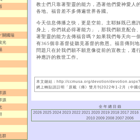
教士們只靠著聖靈的能力，憑著他們愛神愛人
器
各地。福音差不多傳遍世界各國。
今天信息傳播之快，更是空前。主耶穌既已應
身上，你們就必得著能力」，那我們願意配合
」／關國瑞
著聖靈的能力去傳福音嗎？如果我們每天向一
銳光
有365個非基督徒聽見基督的救恩。福音傳到
賜
問題只在於我們願不願意像從前的宣教士，遵
神應許的救世工作。
本文鏈結：http://ccmusa.org/devotion/devotion.aspx
網上轉貼請註明「原載《傳》雙月刊2022年1-2月（中
祥源
祥源
全 年 總 目 錄
光
2026
2025
2024
2023
2022
2021
2020
2019
2018
2017
2016
群
2010
2009
2008
2007
2006
志群