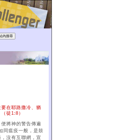
並要在耶路撒冷、猶
徒1:8）
，便將神的警告傳遍
「如同瘟疫一般，是鼓
播，沒有互聯網，宣