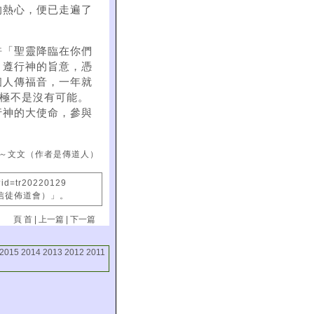
的熱心，便已走遍了
許「聖靈降臨在你們
、遵行神的旨意，憑
個人傳福音，一年就
地極不是沒有可能。
行神的大使命，參與
～文文（作者是傳道人）
?id=tr20220129
國信徒佈道會）」。
頁 首
|
上一篇
|
下一篇
2015
2014
2013
2012
2011