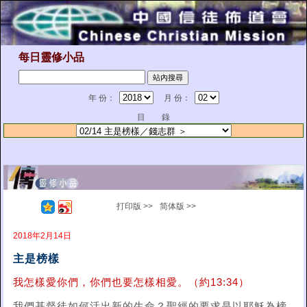
每日靈修小品
年 份：
月 份：
目 錄
打印版 >>
简体版 >>
2018年2月14日
主是榜樣
我怎樣愛你們，你們也要怎樣相愛。（約13:34）
我們基督徒如何活出新的生命？聖經的要求是以耶穌為榜