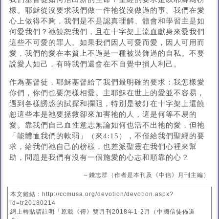
樣。耶穌從沒要求我們做一件祂從沒做過的事。我們在愛
心上做得不夠，我們是不是認真理解、體會和學習主是如
何愛我們？祂饒恕我們，且在十字架上流血獻身來愛我們
這些不可愛的罪人。如果我們因人可愛而愛，因人可用而
愛，我們的愛在本質上不過是一種被裝飾過的自私。不要
說愛人如己，有時我們還會在不自覺中損人利己。
作為基督徒，耶穌基督給了我們最明確的要求：我怎樣愛
你們，你們也要怎樣相愛。主耶穌在世上的愛並不容易，
遇到各樣誘惑的試探和攔阻，特別是被釘在十字架上還饒
恕這些本是祂要拯救卻來加害祂的人，這是何等不易的
愛。靠我們自己血性意志無論如何也活不出祂的愛，但祂
「能體恤我們的軟弱」（來4:15），不僅給我們聖經的要
求，給我們祂自己的榜樣，也差派聖靈在我們心裡來幫
助，問題是我們有沒有一個施愛的心志和順靠的心？
～錢志群（作者是本刊及《中信》月刊主編）
本文鏈結：http://ccmusa.org/devotion/devotion.aspx?
id=tr20180214
網上轉貼請註明「原載《傳》雙月刊2018年1-2月（中國信徒佈道