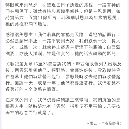
轉眼就來到除夕，回望過去日子所走的路程，一路有神的
同在和保守，雖然有時步履幾乎傾跌，但是主恩足用。如
詩篇第六十五篇11節所言：耶和華以恩典為年歲的冠冕，
祂的路徑都滴下脂油。
感謝讚美恩主！我們若真的靠祂走天路，遵祂的話而行，
必然是蒙恩不止；一路平安到天家。我們跌倒一次，長大
一次，成熟一次；就像路上經恩主所滴下的脂油，自己蒙
滋潤，亦使人滋潤。神是信實的，祂的話沒轉動的影兒。
民數記第九章15至23節告訴我們：摩西領以色列人出埃及
後，用雲彩引領他們走曠野路。會幕造好後，雲彩幾時停
在會幕上他們就駐營不起行，雲彩幾時收去他們就收營起
行。無論一天、或是一年，他們都要遵著行。我們看見不
遵著行的人全倒斃在曠野。
在未來的日子，我們仍要繼續讓主來帶領。我們所過的是
帳幕人生，隨時隨地有「雲彩」指引便不用害怕，只要按
著神的心意而行就是了。
～雨云（作者是師母）