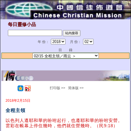
每日靈修小品
年 份：
月 份：
目 錄
打印版 >>
简体版 >>
2018年2月15日
全程主領
以色列人遵耶和華的吩咐起行，也遵耶和華的吩咐安營。
雲彩在帳幕上停住幾時，他們就住營幾時。（民9:18）