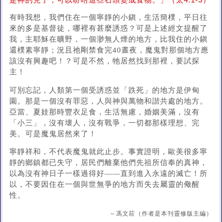
是神的兒子，可以吩咐這些石頭變成食物。」（太4:1-3）
有時我想，我們住在一個寧靜的小鎭，生活簡樸，平日往
來的多是基督徒，哪裡有甚麼誘惑？可是上述經文提醒了
我，主耶穌在曠野，一個渺無人煙的地方，比我住的小鎭
還樸素寧靜；況且祂剛禁食完40晝夜，魔鬼對那個地方應
該沒有興趣吧！？可是不然，牠居然找到那裡，要試探
主！
可別忘記，人類第一個受誘惑並「跌死」的地方是伊甸
園。那是一個沒有罪惡，人與神與萬物和諧共處的地方。
亞當、夏娃那時豐衣足食，生活無慮，婚姻美滿，沒有
「小三」，沒有壞人，沒有戰爭，一切都那樣理想、完
美。可是魔鬼居然來了！
寧靜祥和，不代表魔鬼就此止步。事實證明，歐美很多寧
靜的鄉鎮都已失守，居民們離棄他們先祖所信奉的真神，
以為沒有神日子一樣過得好——直到進入永遠的滅亡！所
以，不要因住在一個與世無爭的地方而失去屬靈的儆醒
性。
～馮文莊（作者是本刊靈修版主編）