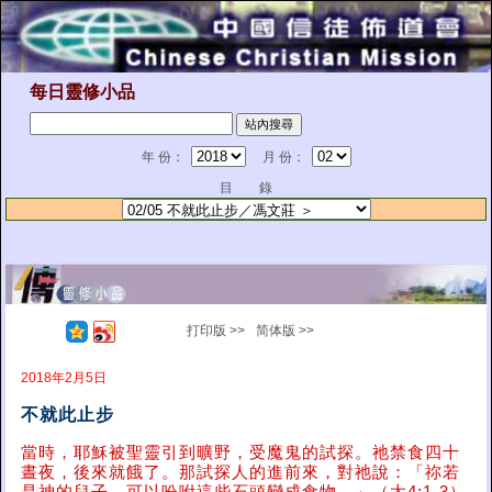
每日靈修小品
年 份：
月 份：
目 錄
打印版 >>
简体版 >>
2018年2月5日
不就此止步
當時，耶穌被聖靈引到曠野，受魔鬼的試探。祂禁食四十
晝夜，後來就餓了。那試探人的進前來，對祂說：「祢若