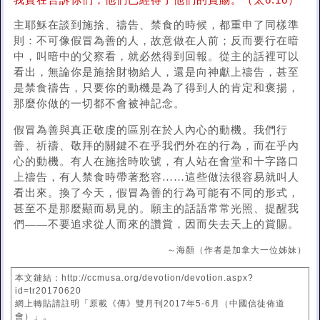
我實在告訴你們，他們已經得了他們的賞賜。（太6:16）
主耶穌在談到施捨、禱告、禁食的時候，都重申了同樣準
則：不可像假冒為善的人，故意做在人前；反而要行在暗
中，叫暗中的父察看，就必然得到回報。從主的話裡可以
看出，無論你是施捨財物給人，還是向神獻上禱告，甚至
是禁食禱告，只要你的動機是為了得到人的肯定和褒揚，
那麼你做的一切都不會被神記念。
假冒為善與真正敬虔的區別在於人內心的動機。我們行
善、祈禱、敬拜的關鍵不在乎我們外在的行為，而在乎內
心的動機。有人在施捨時吹號，有人站在會堂和十字路口
上禱告，有人禁食時帶著愁容……這些做法很容易就叫人
看出來。換了今天，假冒為善的行為可能有不同的形式，
甚至不是那麼顯而易見的。願主的話語常常光照、提醒我
們——不要追求從人而來的讚賞，因而失去天上的賞賜。
～海顏（作者是加拿大一位姊妹）
本文鏈結：http://ccmusa.org/devotion/devotion.aspx?
id=tr20170620
網上轉貼請註明「原載《傳》雙月刊2017年5-6月（中國信徒佈道
會）」。