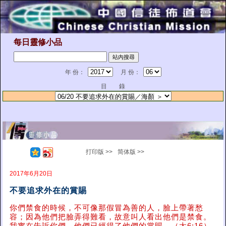
每日靈修小品
年 份：
月 份：
目 錄
打印版 >>
简体版 >>
2017年6月20日
不要追求外在的賞賜
你們禁食的時候，不可像那假冒為善的人，臉上帶著愁
容；因為他們把臉弄得難看，故意叫人看出他們是禁食。