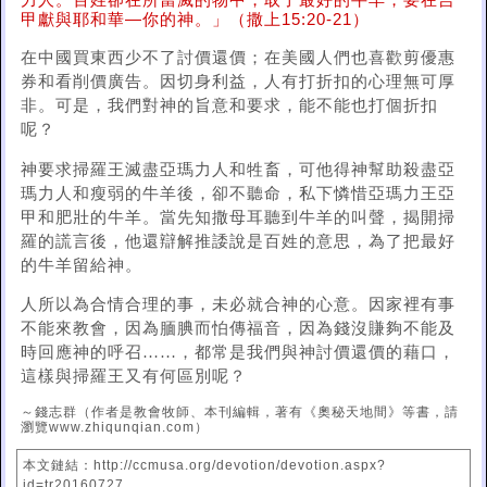
力人。百姓卻在所當滅的物中，取了最好的牛羊，要在吉
甲獻與耶和華—你的神。」（撒上15:20-21）
在中國買東西少不了討價還價；在美國人們也喜歡剪優惠
券和看削價廣告。因切身利益，人有打折扣的心理無可厚
非。可是，我們對神的旨意和要求，能不能也打個折扣
呢？
神要求掃羅王滅盡亞瑪力人和牲畜，可他得神幫助殺盡亞
瑪力人和瘦弱的牛羊後，卻不聽命，私下憐惜亞瑪力王亞
甲和肥壯的牛羊。當先知撒母耳聽到牛羊的叫聲，揭開掃
羅的謊言後，他還辯解推諉說是百姓的意思，為了把最好
的牛羊留給神。
人所以為合情合理的事，未必就合神的心意。因家裡有事
不能來教會，因為腼腆而怕傳福音，因為錢沒賺夠不能及
時回應神的呼召……，都常是我們與神討價還價的藉口，
這樣與掃羅王又有何區別呢？
～錢志群（作者是教會牧師、本刊編輯，著有《奧秘天地間》等書，請
瀏覽www.zhiqunqian.com）
本文鏈結：http://ccmusa.org/devotion/devotion.aspx?
id=tr20160727