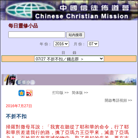
每日靈修小品
年 份：
月 份：
目 錄
打印版 >>
简体版 >>
開啟粵語視頻 >>
2016年7月27日
不折不扣
掃羅對撒母耳說：「我實在聽從了耶和華的命令，行了耶
和華所差遣我行的路，擒了亞瑪力王亞甲來，滅盡了亞瑪