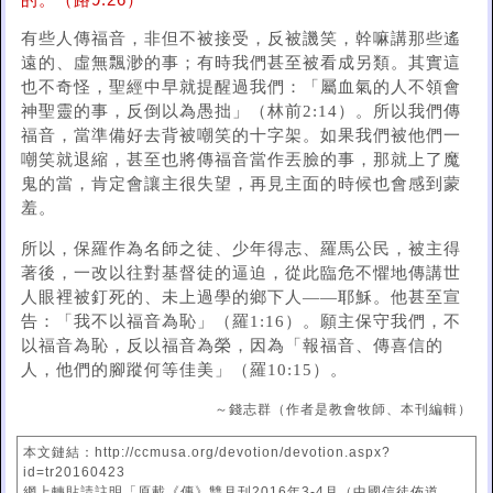
的。（路9:26）
有些人傳福音，非但不被接受，反被譏笑，幹嘛講那些遙
遠的、虛無飄渺的事；有時我們甚至被看成另類。其實這
也不奇怪，聖經中早就提醒過我們：「屬血氣的人不領會
神聖靈的事，反倒以為愚拙」（林前2:14）。所以我們傳
福音，當準備好去背被嘲笑的十字架。如果我們被他們一
嘲笑就退縮，甚至也將傳福音當作丟臉的事，那就上了魔
鬼的當，肯定會讓主很失望，再見主面的時候也會感到蒙
羞。
所以，保羅作為名師之徒、少年得志、羅馬公民，被主得
著後，一改以往對基督徒的逼迫，從此臨危不懼地傳講世
人眼裡被釘死的、未上過學的鄉下人——耶穌。他甚至宣
告：「我不以福音為恥」（羅1:16）。願主保守我們，不
以福音為恥，反以福音為榮，因為「報福音、傳喜信的
人，他們的腳蹤何等佳美」（羅10:15）。
～錢志群（作者是教會牧師、本刊編輯）
本文鏈結：http://ccmusa.org/devotion/devotion.aspx?
id=tr20160423
網上轉貼請註明「原載《傳》雙月刊2016年3-4月（中國信徒佈道