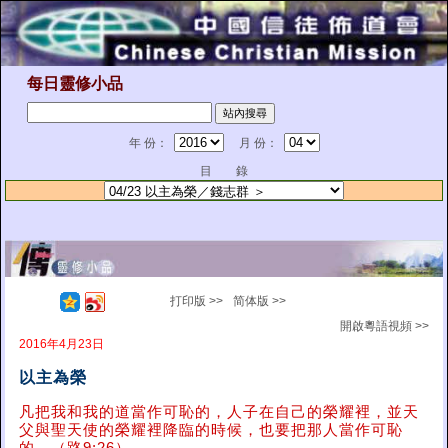
每日靈修小品
年 份：
月 份：
目 錄
打印版 >>
简体版 >>
開啟粵語視頻 >>
2016年4月23日
以主為榮
凡把我和我的道當作可恥的，人子在自己的榮耀裡，並天
父與聖天使的榮耀裡降臨的時候，也要把那人當作可恥