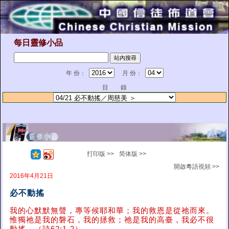
每日靈修小品
年 份：
月 份：
目 錄
打印版 >>
简体版 >>
開啟粵語視頻 >>
2016年4月21日
必不動搖
我的心默默無聲，專等候耶和華；我的救恩是從祂而來。
惟獨祂是我的磐石，我的拯救；祂是我的高臺，我必不很