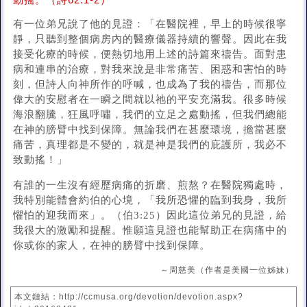
動搖。（詩62:1-2）
有一位弟兄說了他的見證：「在醫院裡，早上的時候很寧
靜，只聽到整個病房內的醫療儀器持續的響聲。因此在我
接受化療的時候，便熱切地用上述的詩篇來禱告。面對患
病和連串的治療，對我來說是非常痛苦、困惑和害怕的時
刻，但詩人向神所作的呼喊，也成為了我的禱告，而那位
偉大的安慰者在一瞬之間就以祂的平安充滿我。很多時候
海浪翻騰，狂風呼嘯，我們的立足之處動搖，但我們總能
在神的膀臂中找到保障。無論我們在甚麼環境，擔當甚麼
痛苦，真理都是不變的，就是神是我們的庇護所，我必不
致動搖！」
有誰的一生沒有經歷病痛的折磨、煎熬？在醫院獨處時，
我特別能體會約伯的心境，「我所恐懼的臨到我身，我所
懼怕的迎我而來」。（伯3:25）因此這位弟兄的見證，給
我很大的激勵和提醒。惟願這見證也能幫助正在病痛中的
你或你的家人，在神的膀臂中找到保障。
～周慈美（作者是美國一位姊妹）
本文鏈結：http://ccmusa.org/devotion/devotion.aspx?