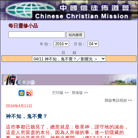
每日靈修小品
年 份：
月 份：
目 錄
打印版 >>
简体版 >>
開啟粵語視頻 >>
2016年4月11日
神不知，鬼不覺？
這些事都已聽見了，總意就是：敬畏神，謹守祂的誡命，
這是人所當盡的本分。因為人所做的事，連一切隱藏的