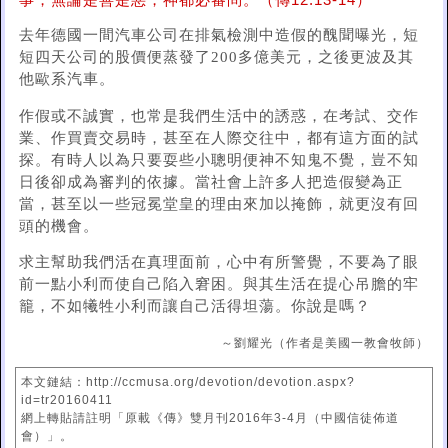
事，無論是善是惡，神都必審問。（傳12:13-14）
去年德國一間汽車公司在排氣檢測中造假的醜聞曝光，短
短四天公司的股價便蒸發了200多億美元，之後更波及其
他歐系汽車。
作假或不誠實，也常是我們生活中的誘惑，在考試、交作
業、作買賣交易時，甚至在人際交往中，都有這方面的試
探。有時人以為只要耍些小聰明便神不知鬼不覺，豈不知
日後卻成為審判的依據。當社會上許多人把造假變為正
當，甚至以一些冠冕堂皇的理由來加以掩飾，就更沒有回
頭的機會。
求主幫助我們活在真理面前，心中有所警覺，不要為了眼
前一點小利而使自己陷入窘困。與其生活在提心吊膽的牢
籠，不如犧牲小利而讓自己活得坦蕩。你說是嗎？
～劉耀光（作者是美國一教會牧師）
本文鏈結：http://ccmusa.org/devotion/devotion.aspx?
id=tr20160411
網上轉貼請註明「原載《傳》雙月刊2016年3-4月（中國信徒佈道
會）」。