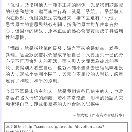
「仇恨」乃指與他人一種不正常的關係，先是我們頭腦裡
的狀態和想法，繼而產生行為，就是「爭競」。爭競將人
內在敵對、仇恨的想法表現出來。接下去還有「忌恨」，
忌恨原本的意思與熱心有關，指我們原本對某件事有熱
心，但因罪的緣故，原本正面的熱心會變質而成了具破壞
性的忌恨。
「惱怒」就是指脾氣的爆發，隨之而來的是結黨、紛爭、
異端。這些狀況使我們變成單顧自己；只要達到一己的野
心便不再理會別人的死活。而人與人之間因為彼此的爭
競，要讓別人看重自己，也就不知不覺會去巴結氣味相投
的人，形成小集團小圈子，與意向不相投的人對抗，嚴重
違背了和睦、和平的原則。
今日不單是未信主的人，就是我們這些已信主的人，也常
常容易陷入情慾的網羅。若不常常儆醒，用神的話語約束
和潔淨自己，即或很屬靈的人也會陷入試探中！
～姜武城（作者為本會總幹事）
本文鏈結：http://ccmusa.org/devotion/devotion.aspx?
id=tr20150914