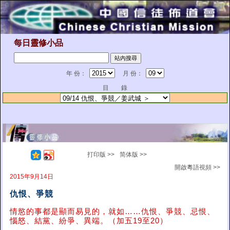
每日靈修小品
年 份：
月 份：
目 錄
打印版 >>
简体版 >>
開啟粵語視頻 >>
2015年9月14日
仇恨、爭競
情慾的事都是顯而易見的，就如……仇恨、爭競、忌恨、
惱怒、結黨、紛爭、異端。（加五19至20）