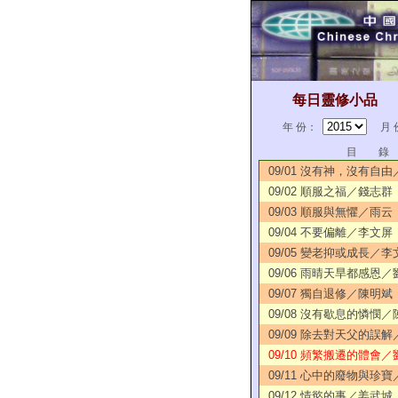
每日靈修小品
年 份：
月 
目 錄
09/01 沒有神，沒有自
09/02 順服之福／錢志群
09/03 順服與無懼／雨云
09/04 不要偏離／李文屏
09/05 變老抑或成長／李
09/06 雨晴天旱都感恩
09/07 獨自退修／陳明斌
09/08 沒有歇息的憐憫
09/09 除去對天父的誤
09/10 頻繁搬遷的體會／
09/11 心中的廢物與珍
09/12 情慾的事／姜武城