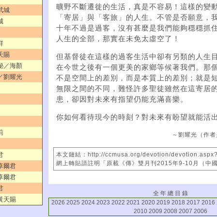
曠野不斷遷徙的生活，真是不容易！這樣的變
武城
「寄居」與「客旅」的人生。不管是否願意，
城
十年不過是過客，沒有甚麼是我們能夠穩穩抓
人生的全部，那實在未免太虛空了！
群
天賜
但基督徒在這樣的過客生活中卻有另類的人生
奧秘／海顏
在今世之後有一個更美的家鄉等候著我們。那
姻／劉耀光
不是空間上的差別，而是本質上的差別；就是
無限之間的不同，難怪許多聖徒雖然在這寄居
患，卻因對未來有指望仍能充滿喜樂。
你如何看待現今的時刻？對未來有盼望就能活
莉
～劉耀光（作者
君
本文鏈結：http://ccmusa.org/devotion/devotion.aspx
網上轉貼請註明「原載《傳》雙月刊2015年9-10月（中
／卓爾君
／卓爾君
君
全 年 總 目 錄
／黃天賜
2026
2025
2024
2023
2022
2021
2020
2019
2018
2017
2016
2010
2009
2008
2007
2006