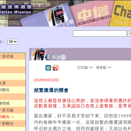
份：
由／姜武城
打印版 >>
简体版 >>
2015年9月10日
文屏
頻繁搬遷的體會
／劉耀光
這些人都是存著信心死的，並沒有得著所應許
／陳明斌
且歡喜迎接，又承認自己在世上是客旅，是寄居
解／黃天賜
最近搬家，好不容易才安頓下來。回想從1999
劉耀光 ＞
均約每兩年半搬家一次。這樣頻繁的搬遷讓我
寶／劉耀光
呼召前去應許之地，因而四處移居；又或以色