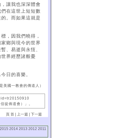
動，讓我也深深體會
我們在這世上短短數
住的。而如果這就是
目標，因我們曉得，
個家鄉與現今的世界
短暫、易逝與永恆、
的世界經歷諸般憂
出今日的喜樂。
是美國一教會的傳道人）
?id=tr20150910
國信徒佈道會）」。
頁 首
|
上一篇
|
下一篇
2015
2014
2013
2012
2011