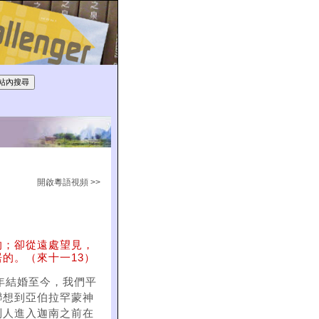
開啟粵語視頻 >>
的；卻從遠處望見，
的。（來十一13）
年結婚至今，我們平
聯想到亞伯拉罕蒙神
列人進入迦南之前在