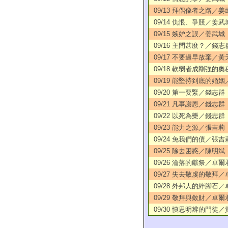
09/13 拜偶像者之路／姜
09/14 仇恨、爭競／姜武
09/15 嫉妒之誤／姜武城
09/16 主問甚麼？／錢志
09/17 不要過早放棄／黃
09/18 軟弱者成剛強的
09/19 能堅持到底的婚
09/20 第一要緊／錢志群
09/21 凡事謝恩／錢志群
09/22 以死為樂／錢志群
09/23 能力之源／張吉莉
09/24 免我們的債／張吉
09/25 除去困惑／陳明斌
09/26 淪落的獻祭／卓爾
09/27 失去敬虔的敬拜
09/28 外邦人的絆腳石
09/29 敬拜與斂財／卓爾
09/30 慎思明辨的門徒