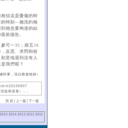
但相信這是憂傷的時
要的時刻—施洗約翰
想到祂也要殉道的結
神面前禱告。
可一35；路五16
前，反思、求問和校
，刻意地退到沒有人
況是我們呢？
總幹事，現任教會牧師）
?id=tr20150907
國信徒佈道會）」。
頁 首
|
上一篇
|
下一篇
2015
2014
2013
2012
2011