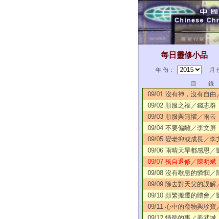
每日靈修小品
年 份：
月 
目 錄
09/01 沒有神，沒有自
09/02 順服之福／錢志群
09/03 順服與無懼／雨云
09/04 不要偏離／李文屏
09/05 變老抑或成長／李
09/06 雨晴天旱都感恩
09/07 獨自退修／陳明斌
09/08 沒有歇息的憐憫
09/09 除去對天父的誤
09/10 頻繁搬遷的體會
09/11 心中的廢物與珍
09/12 情慾的事／姜武城