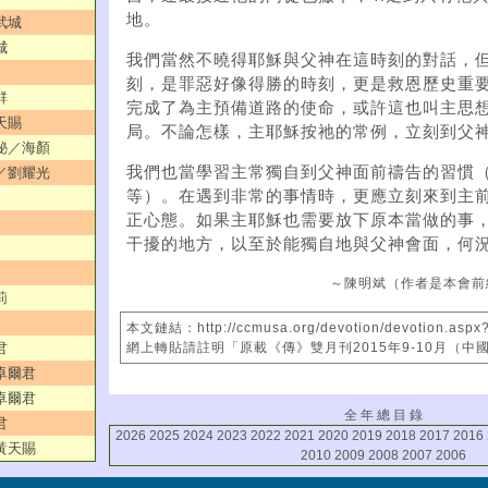
地。
武城
城
我們當然不曉得耶穌與父神在這時刻的對話，
刻，是罪惡好像得勝的時刻，更是救恩歷史重
群
完成了為主預備道路的使命，或許這也叫主思
天賜
局。不論怎樣，主耶穌按祂的常例，立刻到父
奧秘／海顏
我們也當學習主常獨自到父神面前禱告的習慣（參
姻／劉耀光
等）。在遇到非常的事情時，更應立刻來到主
正心態。如果主耶穌也需要放下原本當做的事
干擾的地方，以至於能獨自地與父神會面，何
～陳明斌（作者是本會前
莉
本文鏈結：http://ccmusa.org/devotion/devotion.aspx
君
網上轉貼請註明「原載《傳》雙月刊2015年9-10月（中
／卓爾君
／卓爾君
全 年 總 目 錄
君
2026
2025
2024
2023
2022
2021
2020
2019
2018
2017
2016
／黃天賜
2010
2009
2008
2007
2006