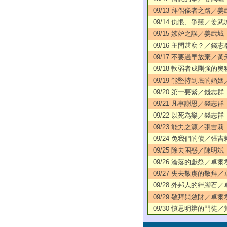
09/13 拜偶像者之路／姜
09/14 仇恨、爭競／姜武
09/15 嫉妒之誤／姜武城
09/16 主問甚麼？／錢志
09/17 不要過早放棄／黃
09/18 軟弱者成剛強的
09/19 能堅持到底的婚
09/20 第一要緊／錢志群
09/21 凡事謝恩／錢志群
09/22 以死為樂／錢志群
09/23 能力之源／張吉莉
09/24 免我們的債／張吉
09/25 除去困惑／陳明斌
09/26 淪落的獻祭／卓爾
09/27 失去敬虔的敬拜
09/28 外邦人的絆腳石
09/29 敬拜與斂財／卓爾
09/30 慎思明辨的門徒