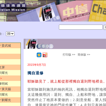
份：
由／姜武城
打印版 >>
简体版 >>
2015年9月7日
文屏
獨自退修
／劉耀光
 ＞
耶穌聽見了，就上船從那裡獨自退到野地裡去。
／陳明斌
解／黃天賜
當耶穌聽到施洗約翰的死訊，祂獨自退到野地
／劉耀光
太這幾個用詞：退到、獨自、上船和野地，讓我
突然停止了祂原本要做的；2.刻意坐船，要人找
寶／劉耀光
自，連最接近祂的門徒也撇下；4.走到只有祂