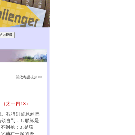
開啟粵語視頻 >>
（太十四13）
裡。我特別留意到馬
領會到：1.耶穌是
不到祂；3.是獨
與父神在一起的野