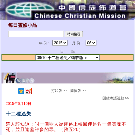
每日靈修小品
年 份：
月 份：
目 錄
打印版 >>
简体版 >>
開啟粵語視頻 >>
2015年6月10日
十二種迷失
這人該知道：叫一個罪人從迷路上轉回便是救一個靈魂不
死，並且遮蓋許多的罪。（雅五20）