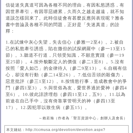
信徒迷失真道可因為各種不同的理由，有因私慾誘惑，有
因世界牽引，有因罪惡纏累，久而久之越走越遠，就不知
道該怎樣回來了。此時信徒會有甚麼反應與表現呢？雅各
書中曾論及各種不同的問題，正好是「失迷真道」的詮
釋：
1.在試煉中灰心失望，失去信心（參雅一2至4）。2.被自
己的私慾牽引誘惑，陷在撒但的試探網羅中（參一13至15
節）。3.聽道不行道，只領受知識，不願意實踐（參一19
至25節）。4.按外貌斷定人的價值（參二1至8）。5.沒有
按照「愛人如己」的金律待人（參二9至13）。6.自稱有信
心，卻沒有行動（參二14至26）。7.低估舌頭的殺傷力，
惡意批評（參三1至12）。8.按情慾行事，造成教會中的爭
鬥（參四1至3）。9.與世俗為友，愛世界過於愛神（參四4
至6）。10.彼此誹謗埋怨（參四11至12，五9）。11.以為
前途在自己手中，沒有倚靠掌管明天的神（參四13至
17）。12.因犯罪以致生病（參五15）。
～賴若瀚（作者為「聖言資源中心」創辦人及會長）
本文鏈結：http://ccmusa.org/devotion/devotion.aspx?