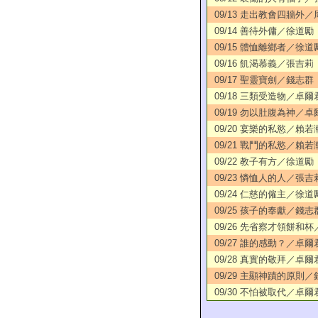
09/13 走出教會四牆外
09/14 善待外傭／徐道勵
09/15 體恤離鄉者／徐道
09/16 飢渴慕義／張吉莉
09/17 聖靈寶劍／錢志群
09/18 三類受造物／卓爾
09/19 勿以肚腹為神／卓
09/20 宴樂的私慾／賴若
09/21 戰鬥的私慾／賴若
09/22 教子有方／徐道勵
09/23 憐恤人的人／張吉
09/24 仁慈的僱主／徐道
09/25 孩子的奉獻／錢志
09/26 先省察才領餅和
09/27 誰的感動？／卓爾
09/28 真實的敬拜／卓爾
09/29 主顯神蹟的原則
09/30 不怕被取代／卓爾