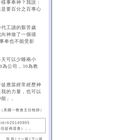
一樣事奉神？我說：
業是要百分之百專心
時代工讀的艱苦歲
我向神做了一個禱
事奉也不能受影
每天可以少睡兩小
0為公司，30為教
督徒應當經常經歷神
是我的力量，也可以
神能」。
（美國一教會主任牧師）
?id=tr20140905
國信徒佈道會）」。
頁 首
|
上一篇
|
下一篇