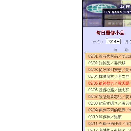
每日靈修小品
年 份：
月 
目 錄
09/01 沒有代替品／姜武
09/02 給與受／姜武城
09/03 從浮躁到安息／黃
09/04 抗壓處方／李文屏
09/05 從神得力／黃天賜
09/06 基督心腸／錢志群
09/07 饒恕是要忘記／姜
09/08 你寂寞嗎？／黃天
09/09 截然不同的境界／
09/10 等候神／海顏
09/11 在病中的呼求／周
09/12 哀慟的人有福了