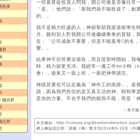
一些基督徒投資人問我，開公司後是否像往常
／周慈美
「是。」他們說：「那我們就不能投資了，創
的。」
勵
我不是精力旺盛的人，神卻幫助我渡過留學生
月。聽到別人對我開公司後繼續事奉的質疑，
告：「公司成敗不重要，但是不能羞辱的名，
君
響。」
爾君
瀚
結果神不但答應這禱告，而且從那時開始，我
瀚
時，精力卻更充沛。我經常一週工作90小時（6
會），後來又一面上班，一面把神學讀完。
莉
神蹟其實也可以定義為「神作工的痕跡」。基
勵
蹟，因為我們所信的是又真又活的神。耶和華
群
是你的力量。不在乎我們的能與不能，而是「
杯／錢志群
君
～黃天賜
君
／錢志群
本文鏈結：http://ccmusa.org/devotion/devotion.aspx
網上轉貼請註明「原載《傳》雙月刊2014年9-10月（中
君