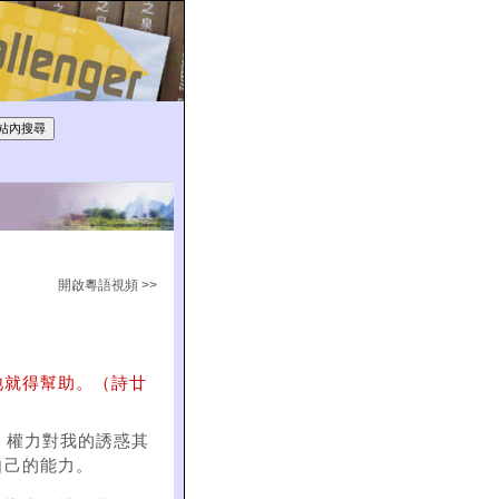
開啟粵語視頻 >>
祂就得幫助。（詩廿
、權力對我的誘惑其
自己的能力。