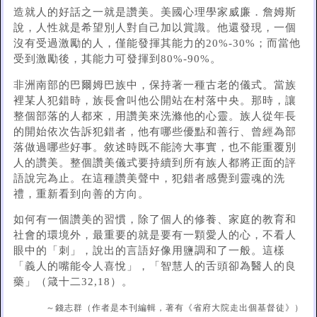
造就人的好話之一就是讚美。美國心理學家威廉．詹姆斯
說，人性就是希望別人對自己加以賞識。他還發現，一個
沒有受過激勵的人，僅能發揮其能力的20%-30%；而當他
受到激勵後，其能力可發揮到80%-90%。
非洲南部的巴爾姆巴族中，保持著一種古老的儀式。當族
裡某人犯錯時，族長會叫他公開站在村落中央。那時，讓
整個部落的人都來，用讚美來洗滌他的心靈。族人從年長
的開始依次告訴犯錯者，他有哪些優點和善行、曾經為部
落做過哪些好事。敘述時既不能誇大事實，也不能重覆別
人的讚美。整個讚美儀式要持續到所有族人都將正面的評
語說完為止。在這種讚美聲中，犯錯者感覺到靈魂的洗
禮，重新看到向善的方向。
如何有一個讚美的習慣，除了個人的修養、家庭的教育和
社會的環境外，最重要的就是要有一顆愛人的心，不看人
眼中的「刺」，說出的言語好像用鹽調和了一般。這樣
「義人的嘴能令人喜悅」，「智慧人的舌頭卻為醫人的良
藥」（箴十二32,18）。
～錢志群（作者是本刊編輯，著有《省府大院走出個基督徒》）