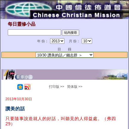
每日靈修小品
年 份：
月 份：
目 錄
打印版 >>
简体版 >>
2013年10月30日
讚美的話
只要隨事說造就人的好話，叫聽見的人得益處。（弗四
29）