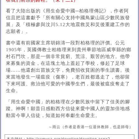
在我們前頭的路程。（來十二1）
看了大陸出版的《用生命愛中國─柏格理傳記》，作者阿
信且把這書獻予「所有關心支持中國鳥蒙山區少數民族發
展」及「積極參與汶川5.12大地震救災和災後重建工作的
志願者」。
書中還有前國家主席胡錦濤一段對柏格理的評價。公元
1905年，英國傳教士柏格理來到貴州畢節地區威寧縣的鄉
村石門坎，那是一個非常貧窮、荒涼、艱苦的地方。他帶
來募集的資金，在這塊土地上蓋起了學校，修起了足球
場……他還創出苗族文字，免費招收貧困的學生讀書。後
來當地發生一場瘟疫（傷寒），老百姓都逃走了，他卻留
下來呵護、救治他可愛的中國學生們，最後被瘟疫奪走了
生命。
「用生命愛中國」的柏格理在少數民族中留下了佳美的腳
蹤。神啊！願昔日感動西方信徒來愛中國人的靈加倍地感
動當今華人信徒，知道如何奉獻生命愛主。
～雨云（作者是香港一位退休教師，也是師母）
本文鏈結：http://ccmusa.org/devotion/devotion.aspx?