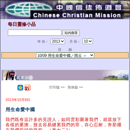
每日靈修小品
年 份：
月 份：
目 錄
打印版 >>
简体版 >>
2013年10月9日
用生命愛中國
我們既有這許多的見證人，如同雲彩圍著我們，就當放下
各樣的重擔，脫去容易纏累我們的罪，存心忍耐，奔那擺