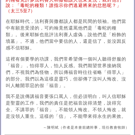
約翰看見許多法利賽人和撒都該人也來受洗，就對他們
說：「毒蛇的種類！誰指示你們逃避將來的忿怒呢？」
（太三5至7）
在耶穌時代，法利賽與撒都該人都是民間的領袖。他們當
中有願意受浸的，可約翰竟然還罵他們是「毒蛇的種
類」。後來耶穌也批評法利賽人虛偽，說他們是「粉飾的
墳墓」。不過，他們當中要信的人，還是信了，並沒因反
感不信耶穌。
這裡有個要學的功課，我們常希望傳一個叫人聽得舒服的
「福音」，怕得罪人，怕人反感。我們期望世界接納我
們，不視我們為怪物，所以傳福音時往往省略「得罪人」
的部分。我們以為這樣是靈巧，但卻傳了沒叫人悔改、沒
叫人離開罪惡的假「福音」。
我不是說傳講福音要張口罵人，但必須明白，叫人信耶穌
是聖靈的工作，我們的責任是把福音說得清楚，說得完
全。不講罪的「福音」，不能領人悔改。不領人悔改，就
是沒領人重生。這樣的「信」，不能帶來得永生的果效。
～陳明斌（作者是本會前總幹事，現任教會牧師）