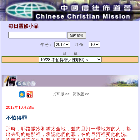
每日靈修小品
年 份：
月 份：
目 錄
打印版 >>
简体版 >>
2012年10月28日
不怕得罪
那時，耶路撒冷和猶太全地，並約旦河一帶地方的人，都
出去到約翰那裡，承認他們的罪，在約旦河裡受他的洗。