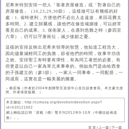
尼希米特別安排一些人「靠著房屋修造」或「對著自己的
房屋修造」（10,23,29,30節），這樣做可以有幾樣的好
處：1. 省時便利，方便他們不必出入走遠途，來回花費太
多時間。2. 建立歸屬感，讓他們在修造城牆後，可以經常
看見自己的成果。3. 保衛家人，在遇到危難之時（參四至
六章），仍可以守著崗位，減少後顧之憂。
這樣的安排反映出尼希米領導的智慧，他知道工程浩大，
因此儘量減輕同工的負擔，節省他們的時間，收事半功倍
之效。安排聖工有時要有彈性，有為同工著想的必要。有
些更是以自己一家為單元來事奉的。例如魚門是由哈西拿
的子孫建立的（參3節），一家人一同事奉，一同配搭，一
同成長，這實在是一幅美麗的圖畫。
～賴若瀚（作者於2004年創辦聖言資源中心並任該會會長。本文蒙允使
用，作者保留版權。）
本文鏈結：http://ccmusa.org/devotion/devotion.aspx?
id=tr20121002
網上轉貼請註明「原載《傳》雙月刊2012年9-10月（中國信徒佈道
會）」。
頁 首
|
上一篇
|
下一篇