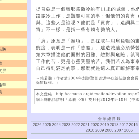
提哥亞是一個離耶路撒冷約有11里的城鎮，他
路撒冷工作，是難能可貴的事；但他們的貴冑
與。這些人是誰呢？他們是「貴冑」，這詞與二
冑」不一樣，是指一些有錢有勢的人。
「肩」原意是「頸項」，是採取牛用肩負軛的
態度，表明是一件「苦差」。建造城牆必須勞
若瀚
第六章描述他們面對的困難、敵對與危險，就
工作的苦，更是心靈受壓的苦。我們若以為事
華
自己得到滿足的事，那麼就是還未真正瞭解事
文屏
～賴若瀚（作者於2004年創辦聖言資源中心並任該會會
保留版權。）
雅華
美
本文鏈結：http://ccmusa.org/devotion/devotion.aspx
網上轉貼請註明「原載《傳》雙月刊2012年9-10月（中
全 年 總 目 錄
2026
2025
2024
2023
2022
2021
2020
2019
2018
2017
2016
2010
2009
2008
2007
2006