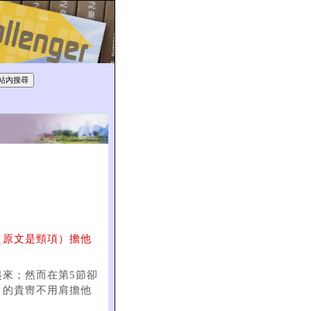
（原文是頸項）擔他
來；然而在第5節卻
）的貴冑不用肩擔他