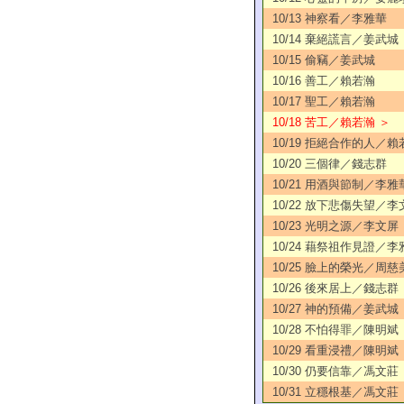
10/13 神察看／李雅華
10/14 棄絕謊言／姜武城
10/15 偷竊／姜武城
10/16 善工／賴若瀚
10/17 聖工／賴若瀚
10/18 苦工／賴若瀚 ＞
10/19 拒絕合作的人／賴
10/20 三個律／錢志群
10/21 用酒與節制／李雅
10/22 放下悲傷失望／李
10/23 光明之源／李文屏
10/24 藉祭祖作見證／李
10/25 臉上的榮光／周慈
10/26 後來居上／錢志群
10/27 神的預備／姜武城
10/28 不怕得罪／陳明斌
10/29 看重浸禮／陳明斌
10/30 仍要信靠／馮文莊
10/31 立穩根基／馮文莊