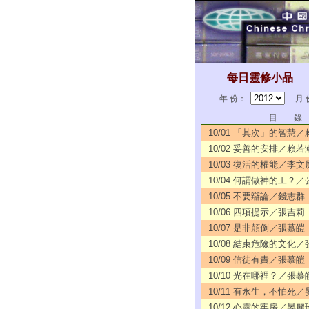
每日靈修小品
年 份：
月 
目 錄
10/01 「其次」的智慧
10/02 妥善的安排／賴若
10/03 復活的權能／李文
10/04 何謂做神的工？
10/05 不要辯論／錢志群
10/06 四項提示／張吉莉
10/07 是非顛倒／張慕皚
10/08 結束危險的文化
10/09 信徒有責／張慕皚
10/10 光在哪裡？／張慕
10/11 有永生，不怕死
10/12 心靈的牢房／晏麗