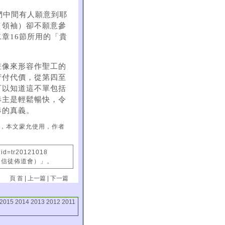
們中間有人願意到耶
（領袖）卻不願意參
章16節所用的「貴
畫像來形容作聖工的
苦付代價，從第四至
可以知道這不單包括
奉主是輕鬆暢快，令
奉的真義。
長，本文蒙允使用，作者
?id=tr20121018
國信徒佈道會）」。
頁 首
|
上一篇
|
下一篇
2015
2014
2013
2012
2011