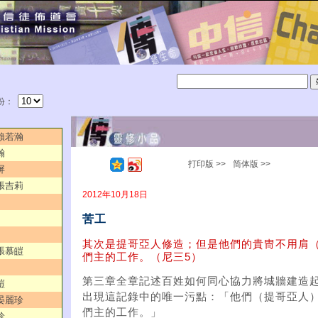
份：
／賴若瀚
瀚
打印版 >>
简体版 >>
屏
／張吉莉
2012年10月18日
苦工
其次是提哥亞人修造；但是他們的貴冑不用肩
／張慕皚
們主的工作。（尼三5）
第三章全章記述百姓如何同心協力將城牆建造起
皚
出現這記錄中的唯一污點：「他們（提哥亞人
／晏麗珍
們主的工作。」
珍