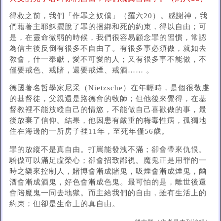
得救之前，我們「作罪之奴僕」（羅六20）。感謝神，我
們藉著主耶穌擺脫了罪的捆綁和死的約束，得以自由；可
是，在靈命微弱的時候，我們很容易顧念罪的習慣，常認
為信主後反倒有很多不自由了。有很多事必須做，就如去
教會，什一奉獻，愛不可愛的人；又有很多事不能做，不
僅要戒色、戒賭，還要戒煙、戒酒…… 。
德國著名哲學家尼采（Nietzsche）在年輕時，是個很敬虔
的基督徒，父親還是路德會的牧師；但他後來覺得，在基
督教裡不能放縱自己的情慾，不能做自己喜歡做的事，最
後放棄了信仰。結果，他因患有嚴重的梅毒性病，孤獨地
住在海邊的一所房子裡11年，至死年僅56歲。
罪的放縱不是真自由。打罵能發洩不滿；卻會帶來仇恨。
驕傲可以滿足虛榮心；卻會招致鄙視。魔鬼正是用罪的一
時之樂來控制人，賭博會漸成賭鬼，吸煙會漸成煙鬼，酗
酒會漸成酒鬼，好色會漸成色鬼。最可怕的是，離世後還
會陪魔鬼一同去地獄。而主給我們的自由，雖有生活上的
約束；但卻是生命上的真自由。