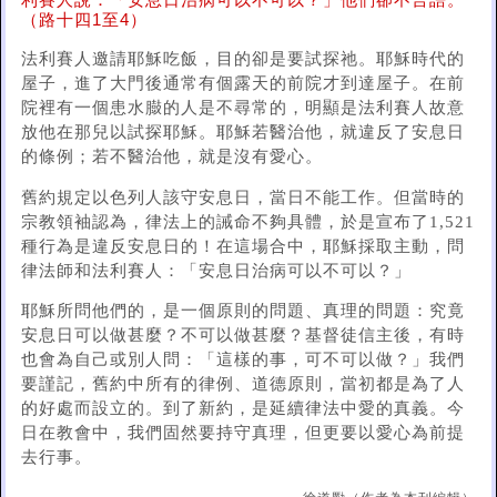
利賽人說：「安息日治病可以不可以？」他們卻不言語。
（路十四1至4）
法利賽人邀請耶穌吃飯，目的卻是要試探祂。耶穌時代的
屋子，進了大門後通常有個露天的前院才到達屋子。在前
院裡有一個患水臌的人是不尋常的，明顯是法利賽人故意
放他在那兒以試探耶穌。耶穌若醫治他，就違反了安息日
的條例；若不醫治他，就是沒有愛心。
舊約規定以色列人該守安息日，當日不能工作。但當時的
宗教領袖認為，律法上的誡命不夠具體，於是宣布了1,521
種行為是違反安息日的！在這場合中，耶穌採取主動，問
律法師和法利賽人：「安息日治病可以不可以？」
耶穌所問他們的，是一個原則的問題、真理的問題：究竟
安息日可以做甚麼？不可以做甚麼？基督徒信主後，有時
也會為自己或別人問：「這樣的事，可不可以做？」我們
要謹記，舊約中所有的律例、道德原則，當初都是為了人
的好處而設立的。到了新約，是延續律法中愛的真義。今
日在教會中，我們固然要持守真理，但更要以愛心為前提
去行事。