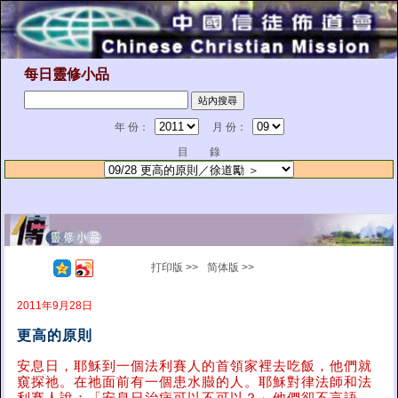
每日靈修小品
年 份：
月 份：
目 錄
打印版 >>
简体版 >>
2011年9月28日
更高的原則
安息日，耶穌到一個法利賽人的首領家裡去吃飯，他們就
窺探祂。在祂面前有一個患水臌的人。耶穌對律法師和法