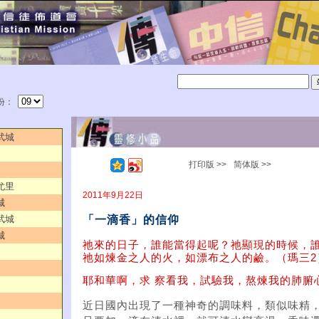
份：
武城
打印版 >>
简体版 >>
尤里
2011年9月22日
城
「一滴香」的信仰
武城
城
祂來的日子，誰能當得起呢？祂顯現的時候，
祂如煉金之人的火，如漂布之人的鹼。（瑪三2
耶和華啊，求 察看我，試驗我，熬煉我的肺腑
近日國內出現了一種神奇的調味料，類似味精