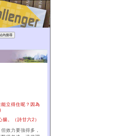
誰能立得住呢？因為
）
心腸。（詩廿六2）
，但效力要強得多，