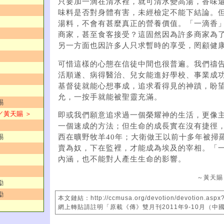
只要加一滴在清水裡，就可清水變高湯，香味
味料是否對身體有害，未經檢定不能下結論。
湯料，不會有甚麼真正的營養價值。「一滴香
商家，甚至食客接受？這固然因為許多商家為
另一方面也因許多人只求暫時的享受，罔顧健
可惜這樣的心態在信徒中間也很普遍。我們禱
活順遂、病得醫治、兒女能進好學校、事業成
基督徒就能心想事成，追求看得見的神蹟，盼
允，一按手就能被聖靈充滿。
賜
仰／黃天賜 ＞
即或我們願意追求過一個榮耀神的生活，更像
一個速成的方法；但生命的成長實在沒有捷徑
賜
西在曠野牧羊40年；大衛做王以前十多年被掃
賣為奴，下在監裡，才能成為埃及的宰相。「
內涵，也不能對人產生生命的影響。
～黃天賜
勵
勵
本文鏈結：http://ccmusa.org/devotion/devotion.aspx
網上轉貼請註明「原載《傳》雙月刊2011年9-10月（中