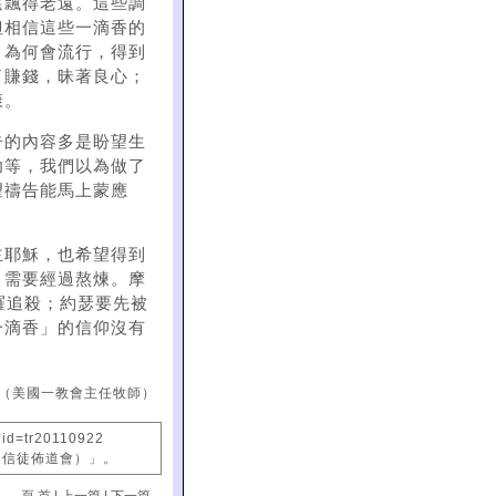
還飄得老遠。這些調
但相信這些一滴香的
」為何會流行，得到
了賺錢，昧著良心；
康。
告的內容多是盼望生
功等，我們以為做了
望禱告能馬上蒙應
主耶穌，也希望得到
，需要經過熬煉。摩
羅追殺；約瑟要先被
一滴香」的信仰沒有
（美國一教會主任牧師）
?id=tr20110922
國信徒佈道會）」。
頁 首
|
上一篇
|
下一篇