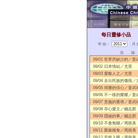
每日靈修小品
年 份：
月 
目 錄
09/01 世界所缺少的／姜
09/02 日本情結／尤里
09/03 愛敵人之／尤里
09/04 走出民族的傷痕／
09/05 得勝的信心／姜武
09/06 不一樣的榮耀／姜
09/07 意義的重尋／姜武
09/08 存心愛主／錢志群
09/09 隱秘的事／錢志群
09/10 不會無聊／周慈美
09/11 聚斂糧食／周慈美
09/12 安然入睡／周慈美