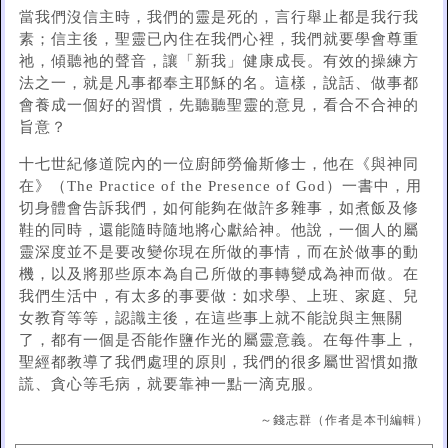
當我們沒信主時，我們的靈是死的，言行舉止都是我行我
素；信主後，聖靈已內住在我們心裡，我們就要學會尊重
祂，傾聽祂的聲音，讓「新我」健康成長。有效的操練方
法之一，就是凡事都奉主耶穌的名。這樣，說話、做事都
會養成一個好的習慣，先聽聽聖靈的意見，看合不合神的
旨意？
十七世紀修道院內的一位廚師勞倫斯修士，他在《與神同
在》（The Practice of the Presence of God）一書中，用
切身體會告訴我們，如何能夠在做許多雜事，如煮飯及修
鞋的同時，還能隨時隨地將心獻給神。他說，一個人的屬
靈深度並不是要改變你現在所做的事情，而在於做事的動
機，以及將那些原本為自己所做的事轉變成為神而做。在
我們生活中，有太多的事要做：如求學、上班、家庭、兒
女教育等等，認識主後，在這些事上就不能說與主無關
了，都有一個是否能作鹽作光的屬靈意義。在每件事上，
聖經都教導了我們處理的原則，我們的很多屬世習慣如撒
謊、貪心等毛病，就要靠神一點一滴克服。
～錢志群（作者是本刊編輯）