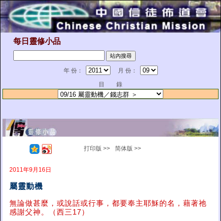
每日靈修小品
年 份：
月 份：
目 錄
打印版 >>
简体版 >>
2011年9月16日
屬靈動機
無論做甚麼，或說話或行事，都要奉主耶穌的名，藉著祂
感謝父神。（西三17）