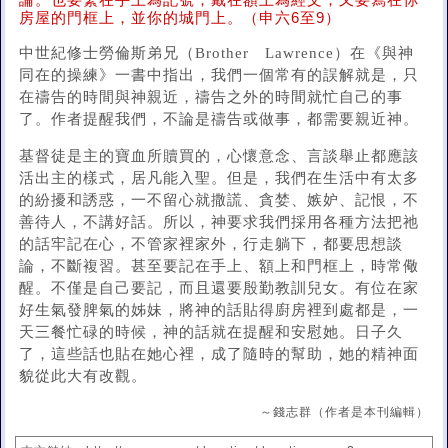
論。也要繫在手上為記號，戴在額上為經文，又要寫在你
房屋的門框上，並你的城門上。（申六6至9）
中世紀修士勞倫斯弟兄（Brother Lawrence）在《與神
同在的操練》一書中指出，我們一個常有的誤解就是，只
在禱告的時間與神親近，禱告之外的時間就忙自己的事
了。作者提醒我們，不論是禱告或做事，都需要親近神。
基督徒是主的寶血所贖買的，心懷意念、言談舉止都應該
活出主的樣式，居凡能入聖。但是，我們在生活中有太多
的紛擾和誘惑，一不留心就撒謊、貪婪、嫉妒、記恨，不
善待人，不講好話。所以，神要求我們採用各種方法把祂
的話牢記在心，不管家裡家外，行走躺下，都要思想談
論，不斷複習。甚至要記在手上、額上和門框上，時常儆
醒。不僅是自己要記，而且還要殷勤教訓兒女。有位在家
好生氣發脾氣的姊妹，將神的話貼得廚房裡到處都是，一
天三餐忙碌的時候，神的話就在提醒和安慰她。日子久
了，這些話也貼在她心裡，成了隨時的幫助，她的精神面
貌從此大有改觀。
～錢志群（作者是本刊編輯）