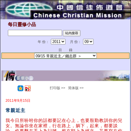
每日靈修小品
年 份：
月 份：
目 錄
打印版 >>
简体版 >>
2011年9月15日
常親近主
我今日所吩咐你的話都要記在心上，也要殷勤教訓你的兒
女。無論你坐在家裡，行在路上，躺下，起來，都要談